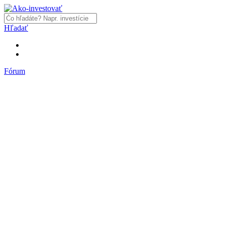
Hľadať
Fórum
Fórum
Články a názory
Trhy a makro
Akcie, dlhopisy
Fondy, ETF
Komodity
Krypto
Trading
Financie, dôchodky a nehnuteľnosti
Podnikanie
PR články
Najnovšie články