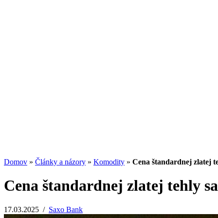
Investičný trojuholník: Ako spolu súvisia výn
13.07.2026
/
Redakcia
Potenciál small-cap akcií
07.07.2026
/
Martin Lembak
Analýzy a porovnania
Grafy a kalkulačky
Domov
»
Články a názory
»
Komodity
»
Cena štandardnej zlatej te
Cena štandardnej zlatej tehly sa
17.03.2025
/
Saxo Bank