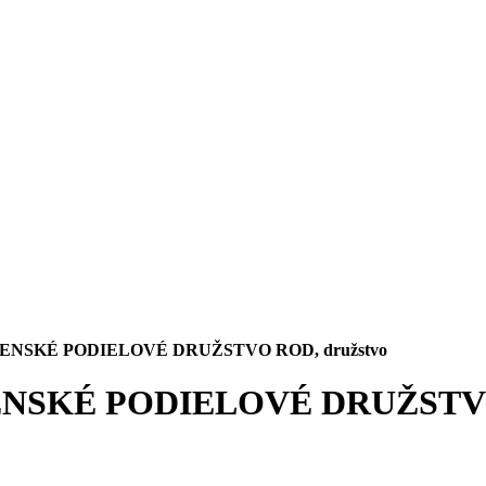
os, riziko a likvidita
LOVENSKÉ PODIELOVÉ DRUŽSTVO ROD, družstvo
OVENSKÉ PODIELOVÉ DRUŽSTVO