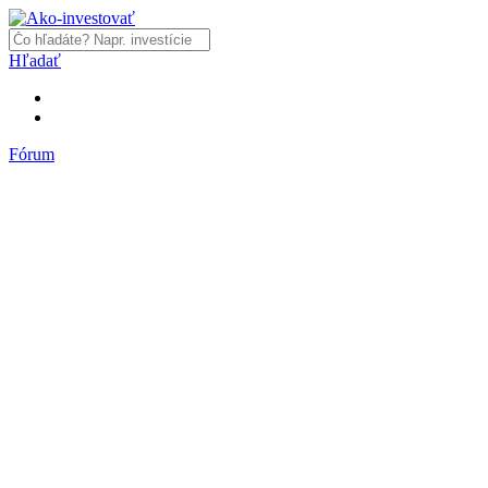
Hľadať
Fórum
Fórum
Články a názory
Trhy a makro
Akcie, dlhopisy
Fondy, ETF
Komodity
Krypto
Trading
Financie, dôchodky a nehnuteľnosti
Podnikanie
PR články
Najnovšie články