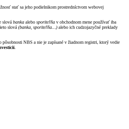
žnosť stať sa jeho podielnikom prostredníctvom webovej
e slová
banka
alebo
sporiteľňa
v obchodnom mene používať iba
ieto slová
(banka, sporiteľňa…)
alebo ich cudzojazyčné preklady
o pôsobnosti NBS a nie je zapísané v žiadnom registri, ktorý vedie
estícií
.