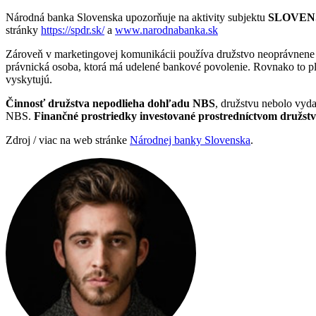
Národná banka Slovenska upozorňuje na aktivity subjektu
SLOVENS
stránky
https://spdr.sk/
a
www.narodnabanka.sk
Zároveň v marketingovej komunikácii používa družstvo neoprávnene
právnická osoba, ktorá má udelené bankové povolenie. Rovnako to plat
vyskytujú.
Činnosť družstva nepodlieha dohľadu NBS
, družstvu nebolo vyda
NBS.
Finančné prostriedky investované prostredníctvom družst
Zdroj / viac na web stránke
Národnej banky Slovenska
.