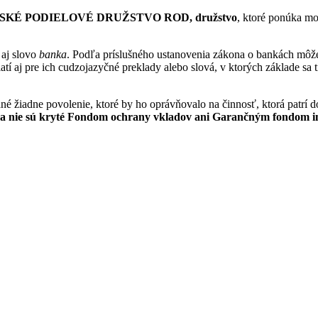
KÉ PODIELOVÉ DRUŽSTVO ROD, družstvo
, ktoré ponúka mo
 aj slovo
banka
. Podľa príslušného ustanovenia zákona o bankách môž
í aj pre ich cudzojazyčné preklady alebo slová, v ktorých základe sa t
né žiadne povolenie, ktoré by ho oprávňovalo na činnosť, ktorá patrí d
va nie sú kryté Fondom ochrany vkladov ani
Garančným fondom inv