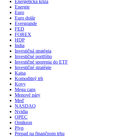
Energetická kríza
Energie
Euro
Euro dolár
Evergrande
FED
FOREX
HDP
India
Investičná stratégia
Investičné portfólio
Investičné sporenia do ETF
Investičné stratégie
Kaisa
Komoditný trh
Kovy
Mega caps
Menové páry
Meď
NASDAQ
Nvidia
OPEC
Omikron
Plyn
Prepad na finančnom trhu