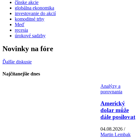
čínske akcie
globálna ekonomika
investovanie do akcií
komoditné trhy
Meď
recesia
úrokové sadzby
Novinky na fóre
Ďalšie diskusie
Najčítanejšie dnes
Analýzy a
porovnania
Americký
dolar může
dále posilovat
04.08.2026 /
Martin Lembak