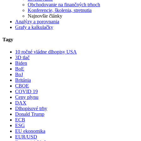
Obchodovanie na finančných trhoch
Konferencie, školenia, stretnutia
Najnovšie články
Analýzy a porovnania
Grafy a kalkulačky
Tagy
10 ročné vládne dlhopisy USA
3D tlač
Biden
BoE
BoJ
Británia
CBOE
COVID 19
Ceny plynu
DAX
Dlhopisové trhy
Donald Trump
ECB
ESG
EU ekonomika
EUR/USD