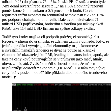
odhadu 0,25) do pásma 4,75 – 5%, čínská PBoC snížila tento týden
7-mi denní reverzní repo sazbu z 1,7 na 1,5% a povinný rezervní
poměr komerčním bankám o 0,5 procentních bodů. Co víc,
regulátoři snížili akontaci na sekundární nemovitosti z 25 na 15%
pro podporu chátrajícího trhu realit. Dále uvolní ekvivalent 71
miliard USD pojišťovnám, brokerům a fondům pro nákupy akcií.
PBoC také 114 mld USD firmám na zpětné odkupy akciím.
Tudíž tyto kroky mají za cíl podpořit (udržet) ekonomický růst.
Recese, v plném slova smyslu, se zdá není zatím v dohledu. Když se
jedná o predikci vývoje globální ekonomiky mají ekonomové
a investiční manažeři tendenci se dívat ne pouze na klasické
ekonomické ukazatele jako PMI, leading indicators index, apod., ale
také na ceny kovů používajících se v průmyslu jako měď, hliník,
olovo, zinek, atd. Zvláště o mědi se hovoří o tom, že má ten
nejdůležitější doktorát z ekonomie „Dr. Měď“. Co nám tedy vývoj
ceny říká v poslední době? (dle příkladu dlouhodobého trendového
modelu):