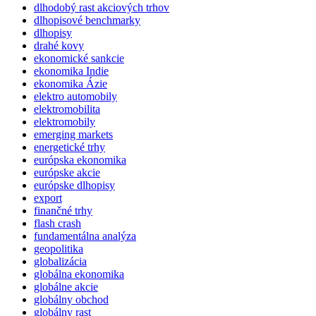
dlhodobý rast akciových trhov
dlhopisové benchmarky
dlhopisy
drahé kovy
ekonomické sankcie
ekonomika Indie
ekonomika Ázie
elektro automobily
elektromobilita
elektromobily
emerging markets
energetické trhy
európska ekonomika
európske akcie
európske dlhopisy
export
finančné trhy
flash crash
fundamentálna analýza
geopolitika
globalizácia
globálna ekonomika
globálne akcie
globálny obchod
globálny rast