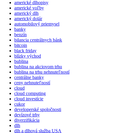
americké dlhopisy
americké voľby
americký dlh
americký dolár
automobilový priemysel
banky
benzín
bilancia centrálnych bánk
bitcoin
black friday
blízky východ
bublina
bublina na akciovom trhu
bublina na trhu nehnuteľností
centrálne banky
ceny nehnuteľností
cloud
cloud computing
cloud investície
cukor
developerské spoločnosti
devízové trhy
diverzifikácia
dlh
dlh a dlhová služba USA