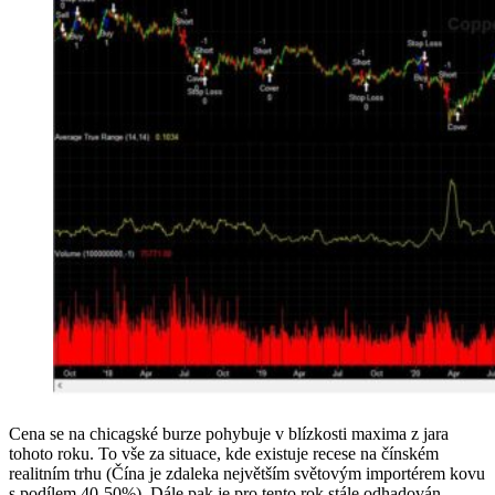
Cena se na chicagské burze pohybuje v blízkosti maxima z jara
tohoto roku. To vše za situace, kde existuje recese na čínském
realitním trhu (Čína je zdaleka největším světovým importérem kovu
s podílem 40-50%). Dále pak je pro tento rok stále odhadován