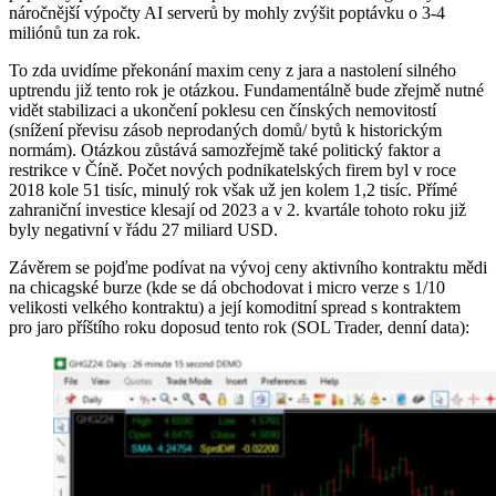
náročnější výpočty AI serverů by mohly zvýšit poptávku o 3-4
miliónů tun za rok.
To zda uvidíme překonání maxim ceny z jara a nastolení silného
uptrendu již tento rok je otázkou. Fundamentálně bude zřejmě nutné
vidět stabilizaci a ukončení poklesu cen čínských nemovitostí
(snížení převisu zásob neprodaných domů/ bytů k historickým
normám). Otázkou zůstává samozřejmě také politický faktor a
restrikce v Číně. Počet nových podnikatelských firem byl v roce
2018 kole 51 tisíc, minulý rok však už jen kolem 1,2 tisíc. Přímé
zahraniční investice klesají od 2023 a v 2. kvartále tohoto roku již
byly negativní v řádu 27 miliard USD.
Závěrem se pojďme podívat na vývoj ceny aktivního kontraktu mědi
na chicagské burze (kde se dá obchodovat i micro verze s 1/10
velikosti velkého kontraktu) a její komoditní spread s kontraktem
pro jaro příštího roku doposud tento rok (SOL Trader, denní data):