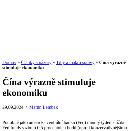
výnos, riziko a likvidita
13.07.2026
/
Redakcia
Potenciál small-cap akcií
07.07.2026
/
Martin Lembak
Analýzy a porovnania
Grafy a kalkulačky
Domov
»
Články a názory
»
Trhy a makro správy
»
Čína výrazně
stimuluje ekonomiku
Čína výrazně stimuluje
ekonomiku
29.09.2024
/
Martin Lembak
Podobně jako americká centrální banka (Fed) minulý týden snížila
Fed funds sazbu o 0,5 procentních bodů (oproti konzervativnějšímu