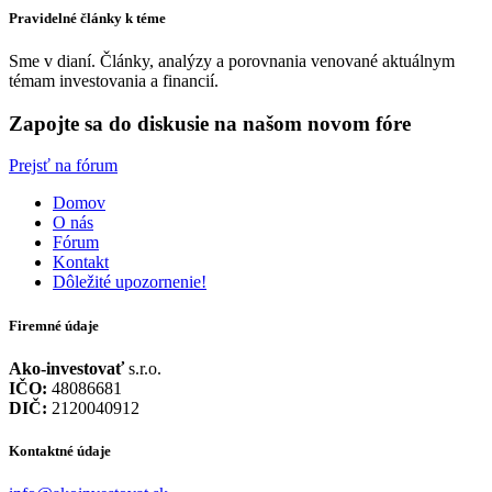
Pravidelné články k téme
Sme v dianí. Články, analýzy a porovnania venované aktuálnym
témam investovania a financií.
Zapojte sa do diskusie na našom novom fóre
Prejsť na fórum
Domov
O nás
Fórum
Kontakt
Dôležité upozornenie!
Firemné údaje
Ako-investovať
s.r.o.
IČO:
48086681
DIČ:
2120040912
Kontaktné údaje