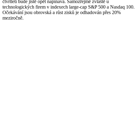
čtvrtletí bude jistě opět napínavá. Samozřejmě zvláště u
technologických firem v indexech large-cap S&P 500 a Nasdaq 100.
Očekávání jsou obrovská a růst zisků je odhadován přes 20%
meziročně.