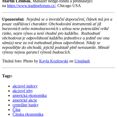
Martin Lembak
, Manažér hedge-fondu a přednášející
na
https://www.tradingforum.cz/
, Chicago USA
Upozornění:
Nejedná se o investiční doporučení, článek má jen a
pouze vzdělávací charakter. Obchodování instrumentů ať již
burzovních nebo mimoburzovních s sebou nese potenciální velké
riziko, nejen výnos a není vhodné pro každého.
Rozhodnutí
obchodovat je odpovědností každého jednotlivce a jedině on/ ona
sám(a) nese za svá rozhodnutí plnou odpovědnost. Nikdy se
nepouštějte do obchodů, jejichž podstatě plně nerozumíte. Minulé
výnosy nejsou garancí výnosů budoucích.
Titulná foto: Photo by
Kayla Kozlowski
on
Unsplash
Tagy:
akciové indexy
akciové trhy
americká ekonomika
americké akcie
centrálne banky
Čína
Čínska ekonomika