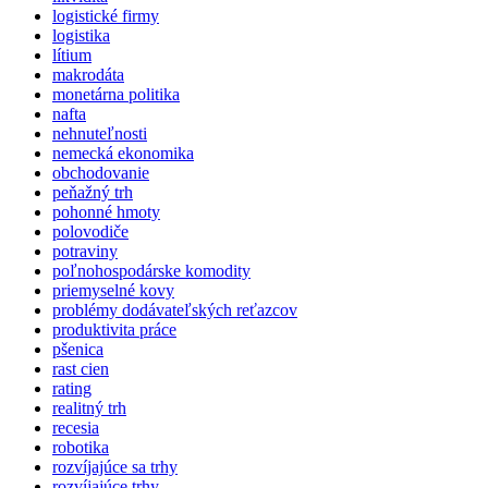
logistické firmy
logistika
lítium
makrodáta
monetárna politika
nafta
nehnuteľnosti
nemecká ekonomika
obchodovanie
peňažný trh
pohonné hmoty
polovodiče
potraviny
poľnohospodárske komodity
priemyselné kovy
problémy dodávateľských reťazcov
produktivita práce
pšenica
rast cien
rating
realitný trh
recesia
robotika
rozvíjajúce sa trhy
rozvíjajúce trhy