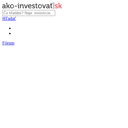
Hľadať
Fórum
Fórum
Články a názory
Trhy a makro
Akcie, dlhopisy
Fondy, ETF
Komodity
Krypto
Trading
Financie, dôchodky a nehnuteľnosti
Podnikanie
PR články
Najnovšie články