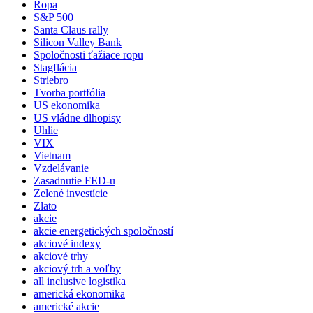
Ropa
S&P 500
Santa Claus rally
Silicon Valley Bank
Spoločnosti ťažiace ropu
Stagflácia
Striebro
Tvorba portfólia
US ekonomika
US vládne dlhopisy
Uhlie
VIX
Vietnam
Vzdelávanie
Zasadnutie FED-u
Zelené investície
Zlato
akcie
akcie energetických spoločností
akciové indexy
akciové trhy
akciový trh a voľby
all inclusive logistika
americká ekonomika
americké akcie