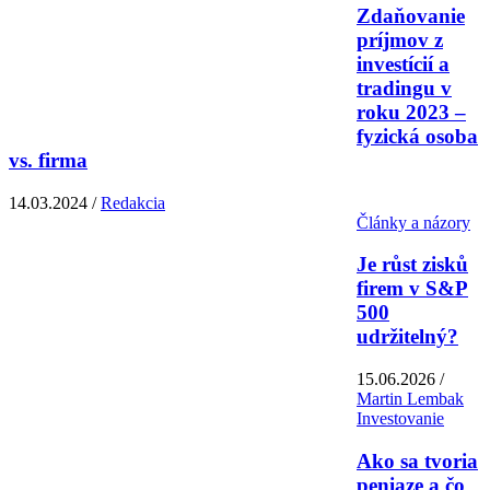
Zdaňovanie
príjmov z
investícií a
tradingu v
roku 2023 –
fyzická osoba
vs. firma
14.03.2024 /
Redakcia
Články a názory
Je růst zisků
firem v S&P
500
udržitelný?
15.06.2026 /
Martin Lembak
Investovanie
Ako sa tvoria
peniaze a čo