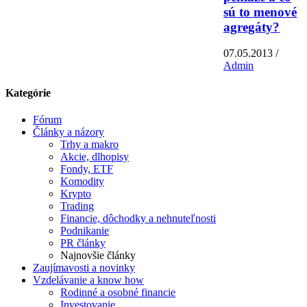
sú to menové
agregáty?
07.05.2013 /
Admin
Kategórie
Fórum
Články a názory
Trhy a makro
Akcie, dlhopisy
Fondy, ETF
Komodity
Krypto
Trading
Financie, dôchodky a nehnuteľnosti
Podnikanie
PR články
Najnovšie články
Zaujímavosti a novinky
Vzdelávanie a know how
Rodinné a osobné financie
Investovanie