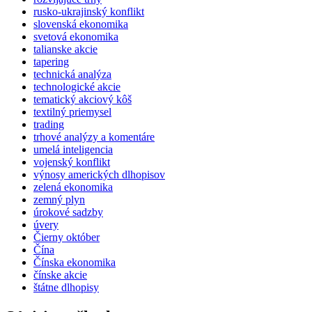
rusko-ukrajinský konflikt
slovenská ekonomika
svetová ekonomika
talianske akcie
tapering
technická analýza
technologické akcie
tematický akciový kôš
textilný priemysel
trading
trhové analýzy a komentáre
umelá inteligencia
vojenský konflikt
výnosy amerických dlhopisov
zelená ekonomika
zemný plyn
úrokové sadzby
úvery
Čierny október
Čína
Čínska ekonomika
čínske akcie
štátne dlhopisy