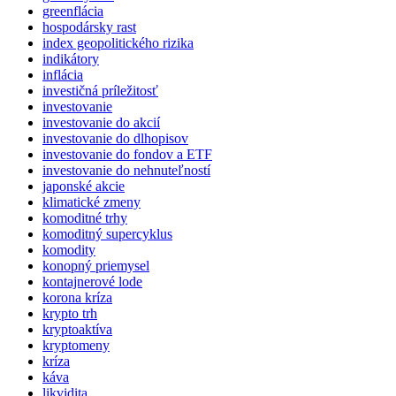
greenflácia
hospodársky rast
index geopolitického rizika
indikátory
inflácia
investičná príležitosť
investovanie
investovanie do akcií
investovanie do dlhopisov
investovanie do fondov a ETF
investovanie do nehnuteľností
japonské akcie
klimatické zmeny
komoditné trhy
komoditný supercyklus
komodity
konopný priemysel
kontajnerové lode
korona kríza
krypto trh
kryptoaktíva
kryptomeny
kríza
káva
likvidita