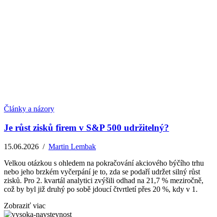
Články a názory
Je růst zisků firem v S&P 500 udržitelný?
15.06.2026
/
Martin Lembak
Velkou otázkou s ohledem na pokračování akciového býčího trhu
nebo jeho brzkém vyčerpání je to, zda se podaří udržet silný růst
zisků. Pro 2. kvartál analytici zvýšili odhad na 21,7 % meziročně,
což by byl již druhý po sobě jdoucí čtvrtletí přes 20 %, kdy v 1.
Zobraziť viac