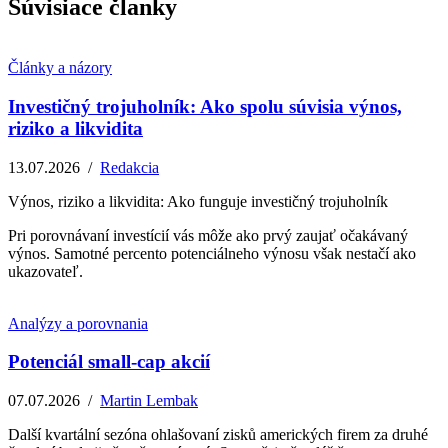
Súvisiace članky
Články a názory
Investičný trojuholník: Ako spolu súvisia výnos,
riziko a likvidita
13.07.2026
/
Redakcia
Výnos, riziko a likvidita: Ako funguje investičný trojuholník
Pri porovnávaní investícií vás môže ako prvý zaujať očakávaný
výnos. Samotné percento potenciálneho výnosu však nestačí ako
ukazovateľ.
Analýzy a porovnania
Potenciál small-cap akcií
07.07.2026
/
Martin Lembak
Další kvartální sezóna ohlašovaní zisků amerických firem za druhé