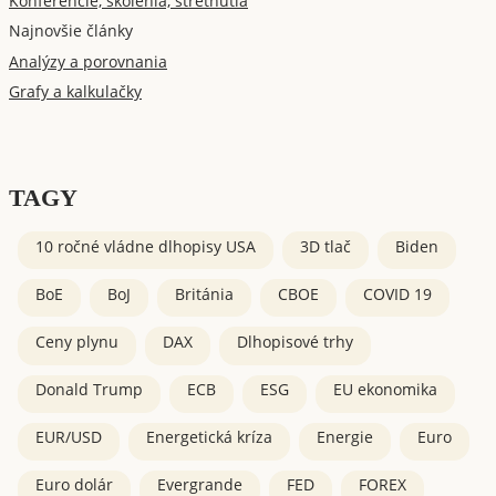
Konferencie, školenia, stretnutia
Najnovšie články
Analýzy a porovnania
Grafy a kalkulačky
TAGY
10 ročné vládne dlhopisy USA
3D tlač
Biden
BoE
BoJ
Británia
CBOE
COVID 19
Ceny plynu
DAX
Dlhopisové trhy
Donald Trump
ECB
ESG
EU ekonomika
EUR/USD
Energetická kríza
Energie
Euro
Euro dolár
Evergrande
FED
FOREX