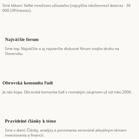
Sme klikaní. Veľké množstvo užívateľov (najvyššia návštevnosť doteraz - 36
000 UIP/mesiac).
Najväčšie fórum
Sme top. Najväčšie a aj najstaršie diskusné fórum svojho druhu na
Slovensku.
Obrovská komunita ľudí
Je nás kopa. Obrovská komunita ľudí s rovnakým záujmom už od roku 2006.
Pravidelné články k téme
Sme v dianí. Články, analýzy a porovnania venované aktuálnym témam
investovania a financií.