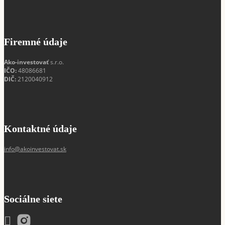
Firemné údaje
Ako-investovať
s.r.o.
IČO:
48086681
DIČ:
2120040912
Kontaktné údaje
info@akoinvestovat.sk
Sociálne siete