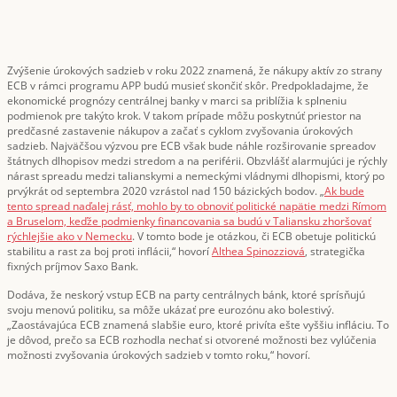
Zvýšenie úrokových sadzieb v roku 2022 znamená, že nákupy aktív zo strany
ECB v rámci programu APP budú musieť skončiť skôr. Predpokladajme, že
ekonomické prognózy centrálnej banky v marci sa priblížia k splneniu
podmienok pre takýto krok. V takom prípade môžu poskytnúť priestor na
predčasné zastavenie nákupov a začať s cyklom zvyšovania úrokových
sadzieb. Najväčšou výzvou pre ECB však bude náhle rozširovanie spreadov
štátnych dlhopisov medzi stredom a na periférii. Obzvlášť alarmujúci je rýchly
nárast spreadu medzi talianskymi a nemeckými vládnymi dlhopismi, ktorý po
prvýkrát od septembra 2020 vzrástol nad 150 bázických bodov. „
Ak bude
tento spread naďalej rásť, mohlo by to obnoviť politické napätie medzi Rímom
a Bruselom, keďže podmienky financovania sa budú v Taliansku zhoršovať
rýchlejšie ako v Nemecku
. V tomto bode je otázkou, či ECB obetuje politickú
stabilitu a rast za boj proti inflácii,“ hovorí
Althea Spinozziová
, strategička
fixných príjmov Saxo Bank.
Dodáva, že neskorý vstup ECB na party centrálnych bánk, ktoré sprísňujú
svoju menovú politiku, sa môže ukázať pre eurozónu ako bolestivý.
„Zaostávajúca ECB znamená slabšie euro, ktoré privíta ešte vyššiu infláciu. To
je dôvod, prečo sa ECB rozhodla nechať si otvorené možnosti bez vylúčenia
možnosti zvyšovania úrokových sadzieb v tomto roku,“ hovorí.