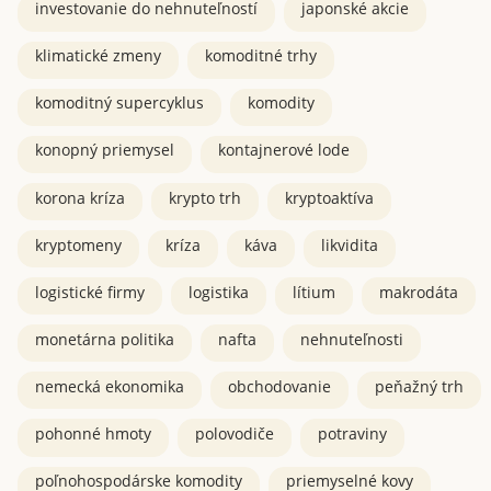
investovanie do nehnuteľností
japonské akcie
klimatické zmeny
komoditné trhy
komoditný supercyklus
komodity
konopný priemysel
kontajnerové lode
korona kríza
krypto trh
kryptoaktíva
kryptomeny
kríza
káva
likvidita
logistické firmy
logistika
lítium
makrodáta
monetárna politika
nafta
nehnuteľnosti
nemecká ekonomika
obchodovanie
peňažný trh
pohonné hmoty
polovodiče
potraviny
poľnohospodárske komodity
priemyselné kovy