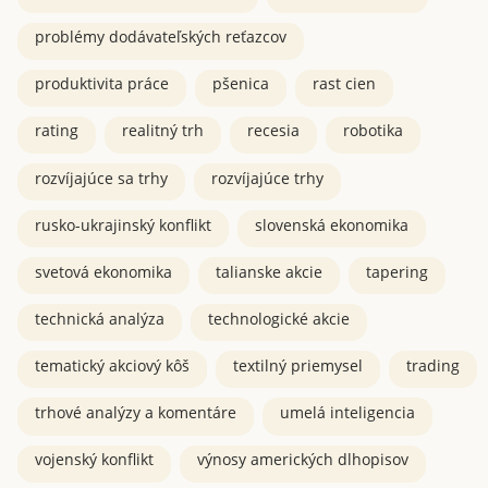
problémy dodávateľských reťazcov
produktivita práce
pšenica
rast cien
rating
realitný trh
recesia
robotika
rozvíjajúce sa trhy
rozvíjajúce trhy
rusko-ukrajinský konflikt
slovenská ekonomika
svetová ekonomika
talianske akcie
tapering
technická analýza
technologické akcie
tematický akciový kôš
textilný priemysel
trading
trhové analýzy a komentáre
umelá inteligencia
vojenský konflikt
výnosy amerických dlhopisov