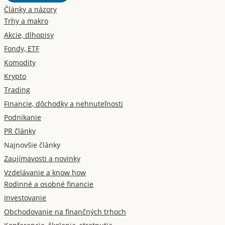
Články a názory
Trhy a makro
Akcie, dlhopisy
Fondy, ETF
Komodity
Krypto
Trading
Financie, dôchodky a nehnuteľnosti
Podnikanie
PR články
Najnovšie články
Zaujímavosti a novinky
Vzdelávanie a know how
Rodinné a osobné financie
Investovanie
Obchodovanie na finančných trhoch