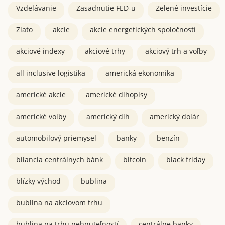
Vzdelávanie
Zasadnutie FED-u
Zelené investície
Zlato
akcie
akcie energetických spoločností
akciové indexy
akciové trhy
akciový trh a voľby
all inclusive logistika
americká ekonomika
americké akcie
americké dlhopisy
americké voľby
americký dlh
americký dolár
automobilový priemysel
banky
benzín
bilancia centrálnych bánk
bitcoin
black friday
blízky východ
bublina
bublina na akciovom trhu
bublina na trhu nehnuteľností
centrálne banky