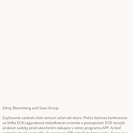
Zdroj: Bloomberg and Saxo Group
Zvyšovanie sadzieb však nemusí začať tak skoro. Počas tlačovej konferencie
sa šéfka ECB Lagardeová niekoľkokrát zmienila o postupnosti: ECB nezvýši
úrokové sadzby pred ukončením nákupov v rámci programu APP. Aj keď
centrálna banka potvrdila, že program APP pobeží do konca roka, čoraz viac