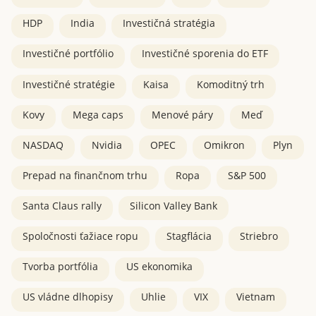
HDP
India
Investičná stratégia
Investičné portfólio
Investičné sporenia do ETF
Investičné stratégie
Kaisa
Komoditný trh
Kovy
Mega caps
Menové páry
Meď
NASDAQ
Nvidia
OPEC
Omikron
Plyn
Prepad na finančnom trhu
Ropa
S&P 500
Santa Claus rally
Silicon Valley Bank
Spoločnosti ťažiace ropu
Stagflácia
Striebro
Tvorba portfólia
US ekonomika
US vládne dlhopisy
Uhlie
VIX
Vietnam