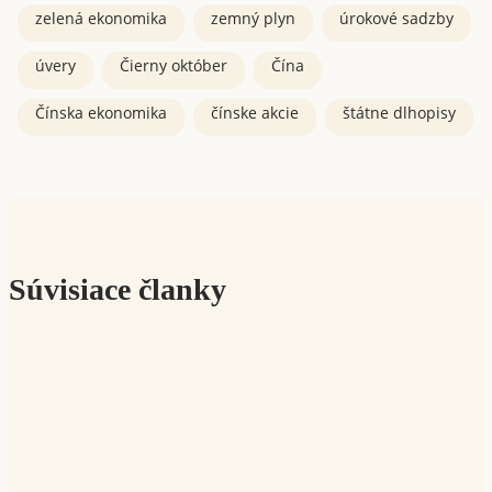
zelená ekonomika
zemný plyn
úrokové sadzby
úvery
Čierny október
Čína
Čínska ekonomika
čínske akcie
štátne dlhopisy
Súvisiace članky