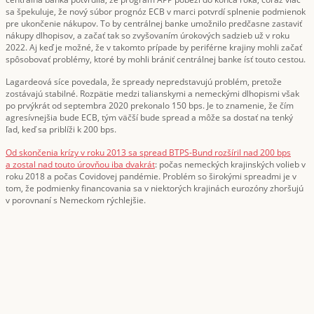
sa špekuluje, že nový súbor prognóz ECB v marci potvrdí splnenie podmienok
pre ukončenie nákupov. To by centrálnej banke umožnilo predčasne zastaviť
nákupy dlhopisov, a začať tak so zvyšovaním úrokových sadzieb už v roku
2022. Aj keď je možné, že v takomto prípade by periférne krajiny mohli začať
spôsobovať problémy, ktoré by mohli brániť centrálnej banke ísť touto cestou.
Lagardeová síce povedala, že spready nepredstavujú problém, pretože
zostávajú stabilné. Rozpätie medzi talianskymi a nemeckými dlhopismi však
po prvýkrát od septembra 2020 prekonalo 150 bps. Je to znamenie, že čím
agresívnejšia bude ECB, tým väčší bude spread a môže sa dostať na tenký
ľad, keď sa priblíži k 200 bps.
Od skončenia krízy v roku 2013 sa spread BTPS-Bund rozšíril nad 200 bps
a zostal nad touto úrovňou iba dvakrát
: počas nemeckých krajinských volieb v
roku 2018 a počas Covidovej pandémie. Problém so širokými spreadmi je v
tom, že podmienky financovania sa v niektorých krajinách eurozóny zhoršujú
v porovnaní s Nemeckom rýchlejšie.