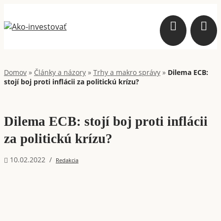
Domov
»
Články a názory
»
Trhy a makro správy
»
Dilema ECB:
stojí boj proti inflácii za politickú krízu?
Dilema ECB: stojí boj proti inflácii
za politickú krízu?
10.02.2022
/
Redakcia