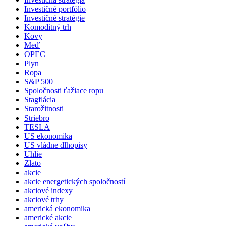
Investičné portfólio
Investičné stratégie
Komoditný trh
Kovy
Meď
OPEC
Plyn
Ropa
S&P 500
Spoločnosti ťažiace ropu
Stagflácia
Starožitnosti
Striebro
TESLA
US ekonomika
US vládne dlhopisy
Uhlie
Zlato
akcie
akcie energetických spoločností
akciové indexy
akciové trhy
americká ekonomika
americké akcie