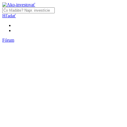
Hľadať
Fórum
Fórum
Články a názory
Trhy a makro
Akcie, dlhopisy
Fondy, ETF
Komodity
Krypto
Trading
Financie, dôchodky a nehnuteľnosti
Podnikanie
PR články
Najnovšie články