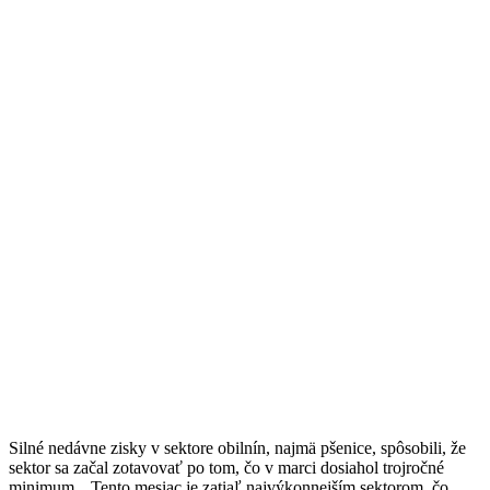
Silné nedávne zisky v sektore obilnín, najmä pšenice, spôsobili, že
sektor sa začal zotavovať po tom, čo v marci dosiahol trojročné
minimum. „Tento mesiac je zatiaľ najvýkonnejším sektorom, čo