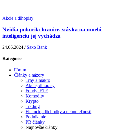
Akcie a dlhopisy
Nvidia pokorila hranice, stávka na umelú
inteligenciu jej vychádza
24.05.2024 /
Saxo Bank
Kategórie
Fórum
Články a názory
Trhy a makro
Akcie, dlhopisy
Fondy, ETF
Komodity
Krypto
Trading
Financie, dôchodky a nehnuteľnosti
Podnikanie
PR články
Najnovšie články