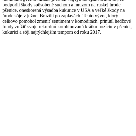
podporili škody spôsobené suchom a mrazom na ruskej úrode
pšenice, oneskorená výsadba kukurice v USA a veľké škody na
úrode sóje v južnej Brazílii po záplavách. Tento vývoj, ktorý
celkovo pomohol zmeniť sentiment v komoditách, prinútil hedžové
fondy znížiť svoju rekordnú kombinovanú krátku pozíciu v pšenici,
kukurici a sóji najrýchlejším tempom od roku 2017.