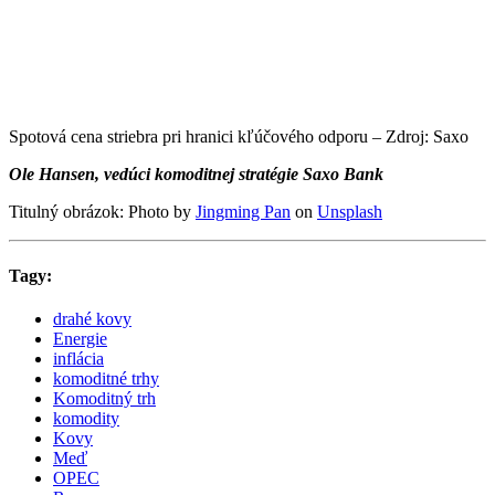
Spotová cena striebra pri hranici kľúčového odporu – Zdroj: Saxo
Ole Hansen, vedúci komoditnej stratégie Saxo Bank
Titulný obrázok: Photo by
Jingming Pan
on
Unsplash
Tagy:
drahé kovy
Energie
inflácia
komoditné trhy
Komoditný trh
komodity
Kovy
Meď
OPEC