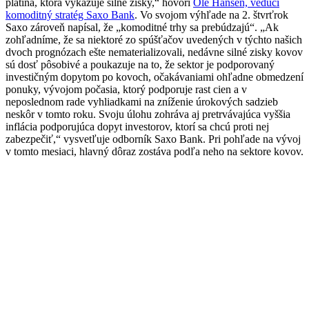
platina, ktorá vykazuje silné zisky,“ hovorí
Ole Hansen, vedúci
komoditný stratég Saxo Bank
. Vo svojom výhľade na 2. štvrťrok
Saxo zároveň napísal, že „komoditné trhy sa prebúdzajú“. „Ak
zohľadníme, že sa niektoré zo spúšťačov uvedených v týchto našich
dvoch prognózach ešte nematerializovali, nedávne silné zisky kovov
sú dosť pôsobivé a poukazuje na to, že sektor je podporovaný
investičným dopytom po kovoch, očakávaniami ohľadne obmedzení
ponuky, vývojom počasia, ktorý podporuje rast cien a v
neposlednom rade vyhliadkami na zníženie úrokových sadzieb
neskôr v tomto roku. Svoju úlohu zohráva aj pretrvávajúca vyššia
inflácia podporujúca dopyt investorov, ktorí sa chcú proti nej
zabezpečiť,“ vysvetľuje odborník Saxo Bank. Pri pohľade na vývoj
v tomto mesiaci, hlavný dôraz zostáva podľa neho na sektore kovov.