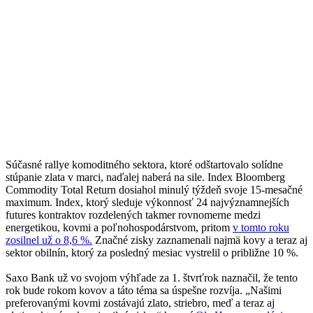
Súčasné rallye komoditného sektora, ktoré odštartovalo solídne
stúpanie zlata v marci, naďalej naberá na sile. Index Bloomberg
Commodity Total Return dosiahol minulý týždeň svoje 15-mesačné
maximum. Index, ktorý sleduje výkonnosť 24 najvýznamnejších
futures kontraktov rozdelených takmer rovnomerne medzi
energetikou, kovmi a poľnohospodárstvom, pritom
v tomto roku
zosilnel už o 8,6 %.
Značné zisky zaznamenali najmä kovy a teraz aj
sektor obilnín, ktorý za posledný mesiac vystrelil o približne 10 %.
Saxo Bank už vo svojom výhľade za 1. štvrťrok naznačil, že tento
rok bude rokom kovov a táto téma sa úspešne rozvíja. „Našimi
preferovanými kovmi zostávajú zlato, striebro, meď a teraz aj