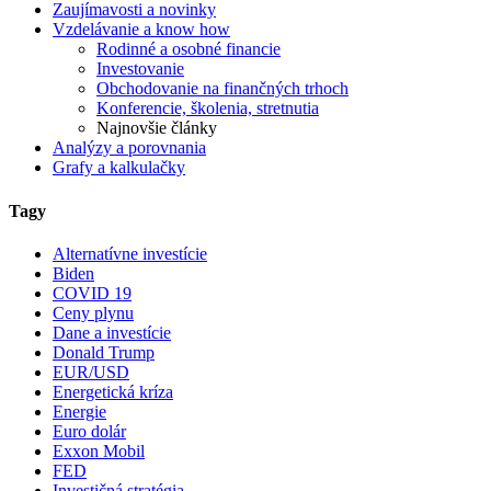
Zaujímavosti a novinky
Vzdelávanie a know how
Rodinné a osobné financie
Investovanie
Obchodovanie na finančných trhoch
Konferencie, školenia, stretnutia
Najnovšie články
Analýzy a porovnania
Grafy a kalkulačky
Tagy
Alternatívne investície
Biden
COVID 19
Ceny plynu
Dane a investície
Donald Trump
EUR/USD
Energetická kríza
Energie
Euro dolár
Exxon Mobil
FED
Investičná stratégia