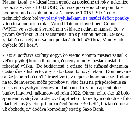
Platina, ktorá je v klesajúcom trende za posledné tri roky, nakoniec
prerazila vyššie s 1 033 USD, čo teraz pravdepodobne ponúkne
podporu pred dosiahnutím ďalšej úrovne 1 015 USD. Tento
technický zlom bol
vyvolaný vyhliadkami na rastúci deficit ponuky
v tomto a budúcom roku. World Platinum Investment Council
(WPIC) vo svojom štvrťročnom výhľade nedávno napísal, že „v
prvom štvrťroku 2024 zaznamenal trh s platinou deficit 369 koz,
zatiaľ čo na celý rok sa predpokladá deficit 476 koz, Minulý rok
chýbalo 851 koz.“.
Zlato si udržiava solídny dopyt, čo viedlo v tomto mesiaci zatiaľ k
veľmi plytkej korekcii po tom, čo ceny minulý mesiac dosiahli
rekordnú výšku. „Do budúcnosti je otázne, či je súčasná dynamika
dostatočne silná na to, aby zlato dosiahlo nový rekord. Domnievame
sa, že je potrebná určitá trpezlivosť, v neposlednom rade vzhľadom
na to, že investori môžu potrebovať viac času na prispôsobenie sa
súčasným vysokým cenovým hladinám. To zahŕňa aj centrálne
banky, hlavných nákupcov od roku 2022. Okrem toho, ako už bolo
spomenuté, stojí za to sledovať aj striebro, ktoré by mohlo dostať do
plachiet nový vietor pri prekročení úrovne 30 USD, blízko čoho sa
už obchoduje,“ dodáva komoditný stratég Saxo Bank.