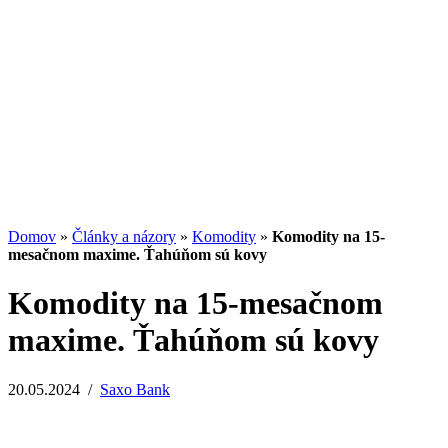
Potenciál small-cap akcií
07.07.2026
/
Martin Lembak
Analýzy a porovnania
Grafy a kalkulačky
Domov
»
Články a názory
»
Komodity
»
Komodity na 15-
mesačnom maxime. Ťahúňom sú kovy
Komodity na 15-mesačnom
maxime. Ťahúňom sú kovy
20.05.2024
/
Saxo Bank