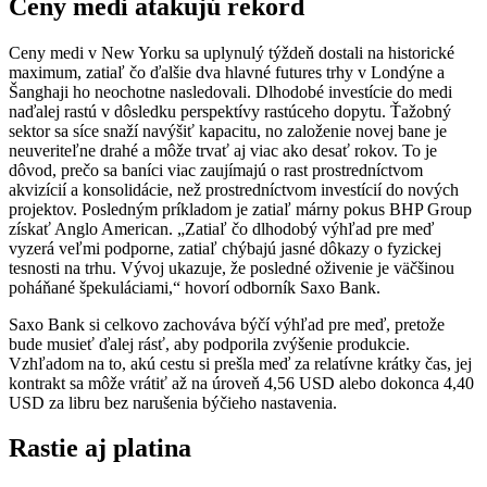
Ceny medi atakujú rekord
Ceny medi v New Yorku sa uplynulý týždeň dostali na historické
maximum, zatiaľ čo ďalšie dva hlavné futures trhy v Londýne a
Šanghaji ho neochotne nasledovali. Dlhodobé investície do medi
naďalej rastú v dôsledku perspektívy rastúceho dopytu. Ťažobný
sektor sa síce snaží navýšiť kapacitu, no založenie novej bane je
neuveriteľne drahé a môže trvať aj viac ako desať rokov. To je
dôvod, prečo sa baníci viac zaujímajú o rast prostredníctvom
akvizícií a konsolidácie, než prostredníctvom investícií do nových
projektov. Posledným príkladom je zatiaľ márny pokus BHP Group
získať Anglo American. „Zatiaľ čo dlhodobý výhľad pre meď
vyzerá veľmi podporne, zatiaľ chýbajú jasné dôkazy o fyzickej
tesnosti na trhu. Vývoj ukazuje, že posledné oživenie je väčšinou
poháňané špekuláciami,“ hovorí odborník Saxo Bank.
Saxo Bank si celkovo zachováva býčí výhľad pre meď, pretože
bude musieť ďalej rásť, aby podporila zvýšenie produkcie.
Vzhľadom na to, akú cestu si prešla meď za relatívne krátky čas, jej
kontrakt sa môže vrátiť až na úroveň 4,56 USD alebo dokonca 4,40
USD za libru bez narušenia býčieho nastavenia.
Rastie aj platina