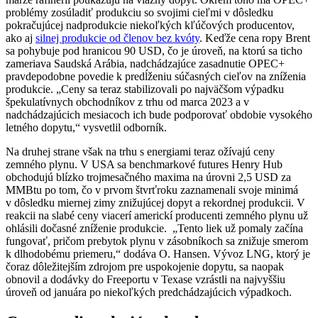
problémy zosúladiť produkciu so svojimi cieľmi v dôsledku
pokračujúcej nadprodukcie niekoľkých kľúčových producentov,
ako aj
silnej produkcie od členov bez kvóty
. Keďže cena ropy Brent
sa pohybuje pod hranicou 90 USD, čo je úroveň, na ktorú sa ticho
zameriava Saudská Arábia, nadchádzajúce zasadnutie OPEC+
pravdepodobne povedie k predĺženiu súčasných cieľov na zníženia
produkcie. „Ceny sa teraz stabilizovali po najväčšom výpadku
špekulatívnych obchodníkov z trhu od marca 2023 a v
nadchádzajúcich mesiacoch ich bude podporovať obdobie vysokého
letného dopytu,“ vysvetlil odborník.
Na druhej strane však na trhu s energiami teraz ožívajú ceny
zemného plynu. V USA sa benchmarkové futures Henry Hub
obchodujú blízko trojmesačného maxima na úrovni 2,5 USD za
MMBtu po tom, čo v prvom štvrťroku zaznamenali svoje minimá
v dôsledku miernej zimy znižujúcej dopyt a rekordnej produkcii. V
reakcii na slabé ceny viacerí americkí producenti zemného plynu už
ohlásili dočasné zníženie produkcie. „Tento liek už pomaly začína
fungovať, pričom prebytok plynu v zásobníkoch sa znižuje smerom
k dlhodobému priemeru,“ dodáva O. Hansen. Vývoz LNG, ktorý je
čoraz dôležitejším zdrojom pre uspokojenie dopytu, sa naopak
obnovil a dodávky do Freeportu v Texase vzrástli na najvyššiu
úroveň od januára po niekoľkých predchádzajúcich výpadkoch.