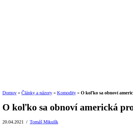
Americký dolar může dále posilovat
04.08.2026
/
Martin Lembak
Investičný trojuholník: Ako spolu súvisia výn
13.07.2026
/
Redakcia
Potenciál small-cap akcií
07.07.2026
/
Martin Lembak
Analýzy a porovnania
Grafy a kalkulačky
Domov
»
Články a názory
»
Komodity
»
O koľko sa obnoví americ
O koľko sa obnoví americká pr
20.04.2021
/
Tomáš Mikulík