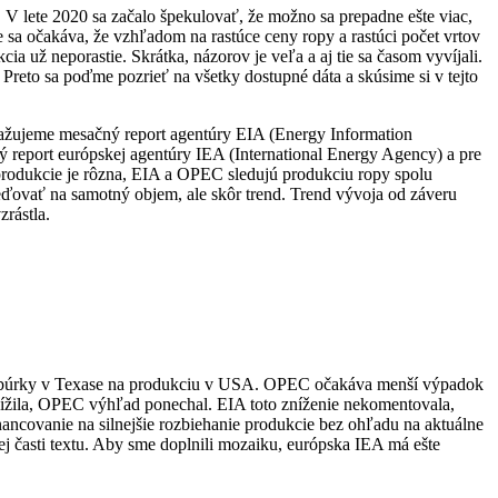
 V lete 2020 sa začalo špekulovať, že možno sa prepadne ešte viac,
 sa očakáva, že vzhľadom na rastúce ceny ropy a rastúci počet vrtov
a už neporastie. Skrátka, názorov je veľa a aj tie sa časom vyvíjali.
reto sa poďme pozrieť na všetky dostupné dáta a skúsime si v tejto
ovažujeme mesačný report agentúry EIA (Energy Information
ý report európskej agentúry IEA (International Energy Agency) a pre
 produkcie je rôzna, EIA a OPEC sledujú produkciu ropy spolu
reďovať na samotný objem, ale skôr trend. Trend vývoja od záveru
rástla.
vej búrky v Texase na produkciu v USA. OPEC očakáva menší výpadok
znížila, OPEC výhľad ponechal. EIA toto zníženie nekomentovala,
nancovanie na silnejšie rozbiehanie produkcie bez ohľadu na aktuálne
šej časti textu. Aby sme doplnili mozaiku, európska IEA má ešte