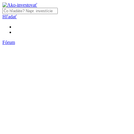
Hľadať
Fórum
Fórum
Články a názory
Trhy a makro
Akcie, dlhopisy
Fondy, ETF
Komodity
Krypto
Trading
Financie, dôchodky a nehnuteľnosti
Podnikanie
PR články
Najnovšie články