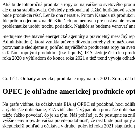
Aká bude tohtoročná produkcia ropy od najväčšieho svetového produce
ale ona sa stabilizovala. Odvtedy prekonala aj ťažkú hurikánovú sezó
bude produkcia rásť. Lenže ona nerastie. Pritom Kanada už produkciu d
Ide pritom o jednu z najdôležitejších premenných pre nastavenie rov
problematike urobiť trochu poriadok. Najskôr sa budeme venovať analy
Sledujeme dve hlavné energetické agentúry a pravidelný mesačný repo
Administration), ktorá vznikla práve z dôvodu potreby zhromažďovať 
porovnanie sledujeme aj pohľad najväčšieho producenta ropy na svete
s ďalšími ropnými produktmi (tzv. liquids), IEA sleduje čisto len pr
roka 2020 s výhľadom do konca roka 2021 a tiež trend vývoja odhado
Graf č.1: Odhady americkej produkcie ropy na rok 2021. Zdroj: dát
OPEC je ohľadne americkej produkcie opt
Na grafe vidíme, že očakávania EIA aj OPEC sú podobné, hoci odliš
a rýchlejšie dobiehanie, EIA vidí silnejší výpadok a pomalšie dobi
takže ťažko povedať, čo je za tým. Náš pohľad je, že postupne sa zn
vyššie ceny ropy. Je väčšia pravdepodobnosť, že rast bude postupný a 
skeptickejší pohľad a očakáva v druhej polovici roka 2021 stagnáciu 