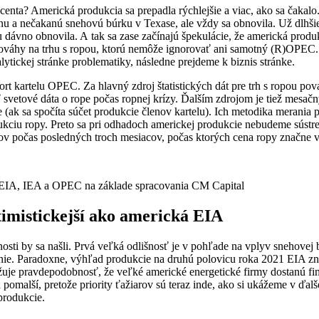
nta? Americká produkcia sa prepadla rýchlejšie a viac, ako sa čakalo.
nu a nečakanú snehovú búrku v Texase, ale vždy sa obnovila. Už dlhšie
ávno obnovila. A tak sa zase začínajú špekulácie, že americká produkci
nováhy na trhu s ropou, ktorú nemôže ignorovať ani samotný (R)OPEC. P
tickej stránke problematiky, následne prejdeme k biznis stránke.
rt kartelu OPEC. Za hlavný zdroj štatistických dát pre trh s ropou p
svetové dáta o rope počas ropnej krízy. Ďalším zdrojom je tiež mesačn
 (ak sa spočíta súčet produkcie členov kartelu). Ich metodika merania
odukciu ropy. Preto sa pri odhadoch americkej produkcie nebudeme súst
v počas posledných troch mesiacov, počas ktorých cena ropy značne vz
a EIA, IEA a OPEC na základe spracovania CM Capital
imistickejší ako americká EIA
nosti by sa našli. Prvá veľká odlišnosť je v pohľade na vplyv sneho
ehanie. Paradoxne, výhľad produkcie na druhú polovicu roka 2021 EIA 
ižuje pravdepodobnosť, že veľké americké energetické firmy dostanú fi
pomalší, pretože priority ťažiarov sú teraz inde, ako si ukážeme v ďal
produkcie.