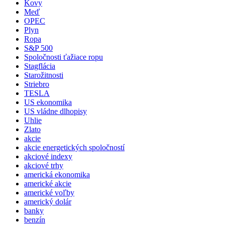
Kovy
Meď
OPEC
Plyn
Ropa
S&P 500
Spoločnosti ťažiace ropu
Stagflácia
Starožitnosti
Striebro
TESLA
US ekonomika
US vládne dlhopisy
Uhlie
Zlato
akcie
akcie energetických spoločností
akciové indexy
akciové trhy
americká ekonomika
americké akcie
americké voľby
americký dolár
banky
benzín