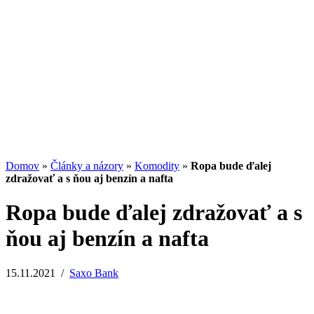
Potenciál small-cap akcií
07.07.2026
/
Martin Lembak
Analýzy a porovnania
Grafy a kalkulačky
Domov
»
Články a názory
»
Komodity
»
Ropa bude ďalej
zdražovať a s ňou aj benzín a nafta
Ropa bude ďalej zdražovať a s
ňou aj benzín a nafta
15.11.2021
/
Saxo Bank