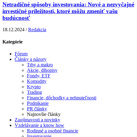
Netradičné spôsoby investovania: Nové a nezvyčajné
investičné príležitosti, ktoré môžu zmeniť vašu
budúcnosť
18.12.2024 /
Redakcia
Kategórie
Fórum
Články a názory
Trhy a makro
Akcie, dlhopisy
Fondy, ETF
Komodity
Krypto
Trading
Financie, dôchodky a nehnuteľnosti
Podnikanie
PR články
Najnovšie články
Zaujímavosti a novinky
Vzdelávanie a know how
Rodinné a osobné financie
Investovanie