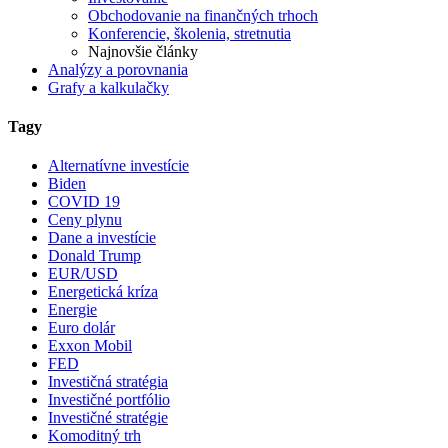
Obchodovanie na finančných trhoch
Konferencie, školenia, stretnutia
Najnovšie články
Analýzy a porovnania
Grafy a kalkulačky
Tagy
Alternatívne investície
Biden
COVID 19
Ceny plynu
Dane a investície
Donald Trump
EUR/USD
Energetická kríza
Energie
Euro dolár
Exxon Mobil
FED
Investičná stratégia
Investičné portfólio
Investičné stratégie
Komoditný trh