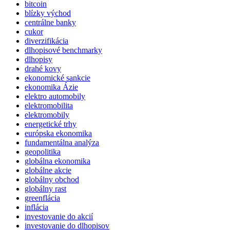
bitcoin
blízky východ
centrálne banky
cukor
diverzifikácia
dlhopisové benchmarky
dlhopisy
drahé kovy
ekonomické sankcie
ekonomika Ázie
elektro automobily
elektromobilita
elektromobily
energetické trhy
európska ekonomika
fundamentálna analýza
geopolitika
globálna ekonomika
globálne akcie
globálny obchod
globálny rast
greenflácia
inflácia
investovanie do akcií
investovanie do dlhopisov