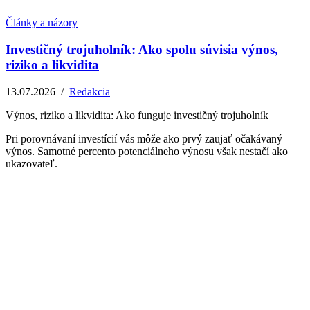
Články a názory
Investičný trojuholník: Ako spolu súvisia výnos,
riziko a likvidita
13.07.2026
/
Redakcia
Výnos, riziko a likvidita: Ako funguje investičný trojuholník
Pri porovnávaní investícií vás môže ako prvý zaujať očakávaný
výnos. Samotné percento potenciálneho výnosu však nestačí ako
ukazovateľ.