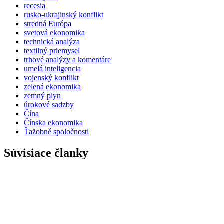
recesia
rusko-ukrajinský konflikt
stredná Európa
svetová ekonomika
technická analýza
textilný priemysel
trhové analýzy a komentáre
umelá inteligencia
vojenský konflikt
zelená ekonomika
zemný plyn
úrokové sadzby
Čína
Čínska ekonomika
Ťažobné spoločnosti
Súvisiace članky