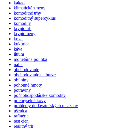
kakao
klimatické zmeny
komoditné trhy
komoditný supercyklus
komodity
krypto trh
kryptomeny
kríza
kukurica
káva
lítium
monetárna politika
nafta
obchodovanie
obchodovanie na burze
obilniny
pohonné hmoty
potraviny
poľnohospodárske komodity
priemyselné kovy
problémy dodávateľských reťazcov
pšenica
rafinérie
rast cien
realitný trh