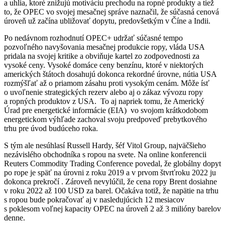
a uhlia, ktoré znižujú motiváciu prechodu na ropné produkty a tiež
to, že OPEC vo svojej mesačnej správe naznačil, že súčasná cenová
úroveň už začína ubližovať dopytu, predovšetkým v Číne a Indii.
Po nedávnom rozhodnutí OPEC+ udržať súčasné tempo
pozvoľného navyšovania mesačnej produkcie ropy, vláda USA
pridala na svojej kritike a obviňuje kartel zo zodpovednosti za
vysoké ceny. Vysoké domáce ceny benzínu, ktoré v niektorých
amerických štátoch dosahujú dokonca rekordné úrovne, nútia USA
rozmýšľať až o priamom zásahu proti vysokým cenám. Môže ísť
o uvoľnenie strategických rezerv alebo aj o zákaz vývozu ropy
a ropných produktov z USA. To aj napriek tomu, že Americký
Úrad pre energetické informácie (EIA) vo svojom krátkodobom
energetickom výhľade zachoval svoju predpoveď prebytkového
trhu pre úvod budúceho roka.
S tým ale nesúhlasí Russell Hardy, šéf Vitol Group, najväčšieho
nezávislého obchodníka s ropou na svete. Na online konferencii
Reuters Commodity Trading Conference povedal, že globálny dopyt
po rope je späť na úrovni z roku 2019 a v prvom štvrťroku 2022 ju
dokonca prekročí . Zároveň nevylúčil, že cena ropy Brent dosiahne
v roku 2022 až 100 USD za barel. Očakáva totiž, že napätie na trhu
s ropou bude pokračovať aj v nasledujúcich 12 mesiacov
s poklesom voľnej kapacity OPEC na úroveň 2 až 3 milióny barelov
denne.