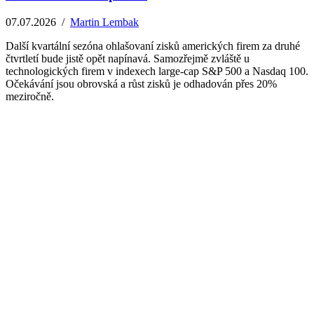
07.07.2026
/
Martin Lembak
Další kvartální sezóna ohlašovaní zisků amerických firem za druhé
čtvrtletí bude jistě opět napínavá. Samozřejmě zvláště u
technologických firem v indexech large-cap S&P 500 a Nasdaq 100.
Očekávání jsou obrovská a růst zisků je odhadován přes 20%
meziročně.