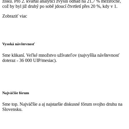
zisků. Pro 2. kvartál analytici zvýšili odhad na 21,7 % meziročně,
což by byl již druhý po sobě jdoucí čtvrtletí přes 20 %, kdy v 1.
Zobraziť viac
Vysoká návštevnosť
Sme klikaní. Veľké množstvo užívateľov (najvyššia návštevnosť
doteraz - 36 000 UIP/mesiac).
Najväčšie fórum
Sme top. Najväčšie a aj najstaršie diskusné fórum svojho druhu na
Slovensku.