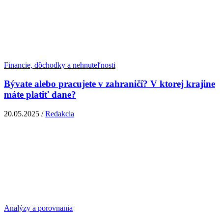
Financie, dôchodky a nehnuteľnosti
Bývate alebo pracujete v zahraničí? V ktorej krajine
máte platiť dane?
20.05.2025 /
Redakcia
Analýzy a porovnania