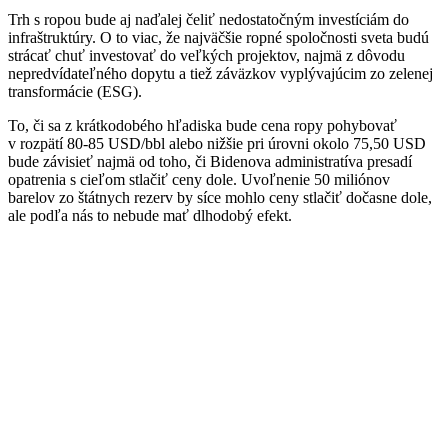
Trh s ropou bude aj naďalej čeliť nedostatočným investíciám do
infraštruktúry. O to viac, že najväčšie ropné spoločnosti sveta budú
strácať chuť investovať do veľkých projektov, najmä z dôvodu
nepredvídateľného dopytu a tiež záväzkov vyplývajúcim zo zelenej
transformácie (ESG).
To, či sa z krátkodobého hľadiska bude cena ropy pohybovať
v rozpätí 80-85 USD/bbl alebo nižšie pri úrovni okolo 75,50 USD
bude závisieť najmä od toho, či Bidenova administratíva presadí
opatrenia s cieľom stlačiť ceny dole. Uvoľnenie 50 miliónov
barelov zo štátnych rezerv by síce mohlo ceny stlačiť dočasne dole,
ale podľa nás to nebude mať dlhodobý efekt.