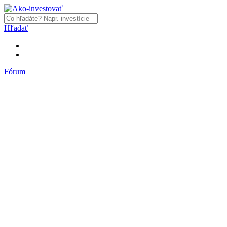
Hľadať
Fórum
Fórum
Články a názory
Trhy a makro
Akcie, dlhopisy
Fondy, ETF
Komodity
Krypto
Trading
Financie, dôchodky a nehnuteľnosti
Podnikanie
PR články
Najnovšie články