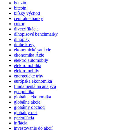
benzín
bitcoin
blízky východ
centrálne banky
cukor
diverzifikácia
dlhopisové benchmarky
dlhopisy
drahé kovy
ekonomické sankcie
ekonomika Ázie
elektro automobily
elektromobilita
elektromobily
energetické trhy
európska ekonomika
fundamentálna analýza
geopolitika
globálna ekonomika
globálne akcie
globálny obchod
globálny rast
greenflácia
inflácia
investovanie do akcií