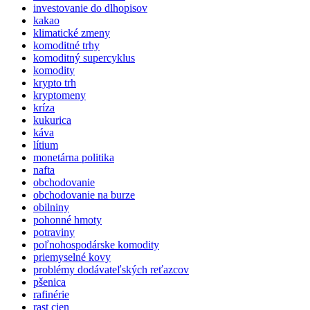
investovanie do dlhopisov
kakao
klimatické zmeny
komoditné trhy
komoditný supercyklus
komodity
krypto trh
kryptomeny
kríza
kukurica
káva
lítium
monetárna politika
nafta
obchodovanie
obchodovanie na burze
obilniny
pohonné hmoty
potraviny
poľnohospodárske komodity
priemyselné kovy
problémy dodávateľských reťazcov
pšenica
rafinérie
rast cien