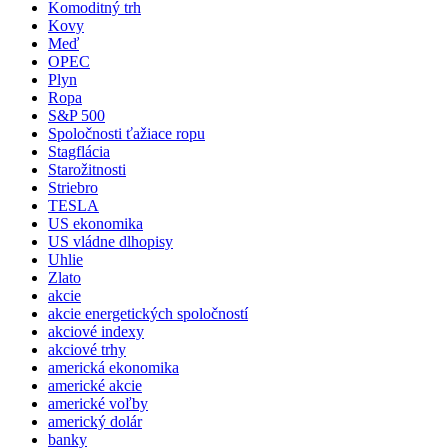
Komoditný trh
Kovy
Meď
OPEC
Plyn
Ropa
S&P 500
Spoločnosti ťažiace ropu
Stagflácia
Starožitnosti
Striebro
TESLA
US ekonomika
US vládne dlhopisy
Uhlie
Zlato
akcie
akcie energetických spoločností
akciové indexy
akciové trhy
americká ekonomika
americké akcie
americké voľby
americký dolár
banky