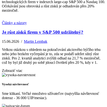
technologických firem v indexech large-cap S&P 500 a Nasdaq 100.
Očekávání jsou obrovská a růst zisků je odhadován přes 20%
meziročně.
Články a názory
Je růst zisků firem v S&P 500 udržitelný?
15.06.2026
/
Martin Lembak
Velkou otázkou s ohledem na pokračování akciového býčího trhu
nebo jeho brzkém vyčerpání je to, zda se podaří udržet silný růst
zisků. Pro 2. kvartál analytici zvýšili odhad na 21,7 % meziročně,
což by byl již druhý po sobě jdoucí čtvrtletí přes 20 %, kdy v 1.
Zobraziť viac
Vysoká návštevnosť
Sme klikaní. Veľké množstvo užívateľov (najvyššia návštevnosť
doteraz - 36 000 UIP/mesiac).