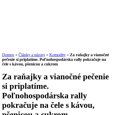
výnos, riziko a likvidita
13.07.2026
/
Redakcia
Potenciál small-cap akcií
07.07.2026
/
Martin Lembak
Analýzy a porovnania
Grafy a kalkulačky
Domov
»
Články a názory
»
Komodity
»
Za raňajky a vianočné
pečenie si priplatíme. Poľnohospodárska rally pokračuje na
čele s kávou, pšenicou a cukrom
Za raňajky a vianočné pečenie
si priplatíme.
Poľnohospodárska rally
pokračuje na čele s kávou,
pšenicou a cukrom