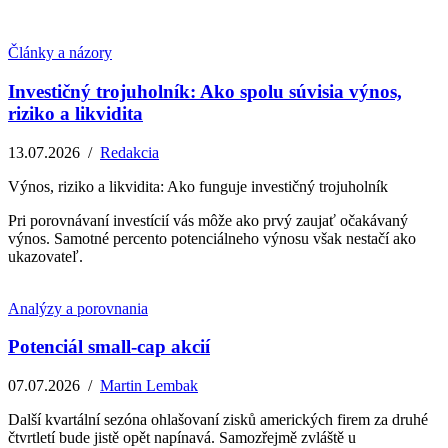
Články a názory
Investičný trojuholník: Ako spolu súvisia výnos,
riziko a likvidita
13.07.2026
/
Redakcia
Výnos, riziko a likvidita: Ako funguje investičný trojuholník
Pri porovnávaní investícií vás môže ako prvý zaujať očakávaný
výnos. Samotné percento potenciálneho výnosu však nestačí ako
ukazovateľ.
Analýzy a porovnania
Potenciál small-cap akcií
07.07.2026
/
Martin Lembak
Další kvartální sezóna ohlašovaní zisků amerických firem za druhé
čtvrtletí bude jistě opět napínavá. Samozřejmě zvláště u