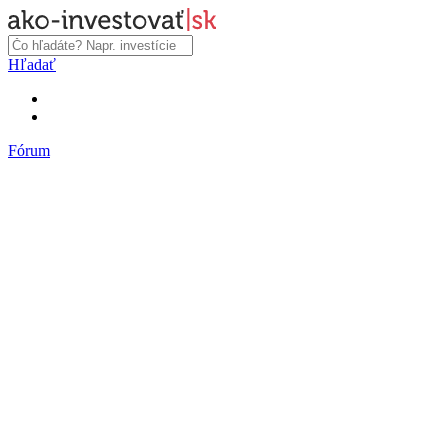
Hľadať
Fórum
Fórum
Články a názory
Trhy a makro
Akcie, dlhopisy
Fondy, ETF
Komodity
Krypto
Trading
Financie, dôchodky a nehnuteľnosti
Podnikanie
PR články
Najnovšie články