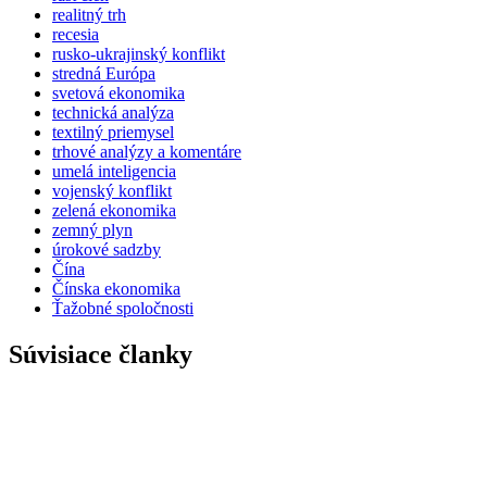
realitný trh
recesia
rusko-ukrajinský konflikt
stredná Európa
svetová ekonomika
technická analýza
textilný priemysel
trhové analýzy a komentáre
umelá inteligencia
vojenský konflikt
zelená ekonomika
zemný plyn
úrokové sadzby
Čína
Čínska ekonomika
Ťažobné spoločnosti
Súvisiace članky