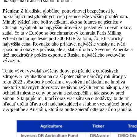
ukazuje ako ďalší so slabou úrodou.
Pšenica
: Z hľadiska globálnej potravinovej bezpečnosti je
pokračujúci rast globálnych cien pšenice ešte väčším problémom.
Minulý týždeň sme boli svedkami, ako sa futures na pšenicu v
Chicagu vyšplhali na najvyššiu úroveň za posledných deväť rokov,
zatiaľ čo tu v Európe sa benchmarkový kontrakt Paris Milling
Wheat obchoduje tesne pod 300 EUR za tonu, čo je historicky
najvyššia cena. Rovnako ako pri káve, najväčšie vrásky na tvári
spôsobujú obavy z počasia, ale aj slabá úroda v Severnej Amerike a
tiež medziročný pokles exportu z Ruska, najväčšieho svetového
vývozcu.
Tento vývoj vyvolal zvýšený dopyt po pšenici z európskych
zdrojov. S vyhliadkou na ďalší potenciálne náročný rok úrody v
roku 2022 spôsobený počasím a vysokými nákladmi na hnojivá
niektorí z hlavných dovozcov nedávno zvýšili tempo nákupu, aby
ochladili miestne ceny potravín a zabezpečili si tak zásoby pred
zimou. S kupujúcimi, ktorí čoraz viac súťažia o dodávky, bude trh
hľadať určitú úľavu od nadchádzajúcej a sľubne vyzerajúcej úrody
v Argentíne a Austrálii, ktorá sa bude zbierať odteraz až do januára.