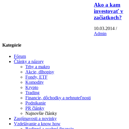
Ako a kam
investovať v
začiatkoch?
10.03.2014 /
Admin
Kategórie
Fórum
Články a názory
Trhy a makro
Akcie, dlhopisy
Fondy, ETF
Komodity
Krypto
Trading
Financie, dôchodky a nehnuteľnosti
Podnikanie
PR články
Najnovšie články
Zaujímavosti a novinky
Vzdelávanie a know how
Rodinné a osobné financie