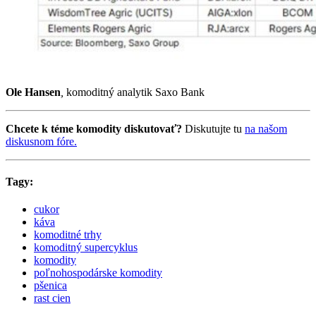
Ole Hansen
,
komoditný analytik Saxo Bank
Chcete k téme komodity diskutovať?
Diskutujte tu
na našom
diskusnom fóre.
Tagy:
cukor
káva
komoditné trhy
komoditný supercyklus
komodity
poľnohospodárske komodity
pšenica
rast cien