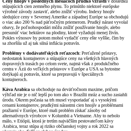
Ceny hnojív v posledných mesiacoch prudko vzrástli
v dôsledku
stúpajúcich cien zemného plynu. To prinútilo niektoré európske
výrobné závody zastaviť, alebo znížiť výrobu. Indexy hnojív
sledujúce ceny v Severnej Amerike a západnej Európe sa obchodujú
o viac ako 200 % nad päťročným priemerom. Prudký nárast vyvolal
obavy, že poľnohospodári môžu znížiť používanie hnojív, alebo
presunúť viac hektárov na plodiny, ktoré vyžadujú menej živín.
Pokles výnosov by potom mohol vytlačiť ceny ešte vyššie, čím by
sa zhoršila už aj tak silná inflácia potravín.
Problémy v dodávateľských reťazcoch
: Preťažené prístavy,
nedostatok kontajnerov a stúpajúce ceny na všetkých hlavných
dopravných trasách po celom svete, najmä však z produkčného
centra v Ázii do veľkých prístavov v Európe a USA sa bytostne
dotýkajú aj potravín, ktoré sa prepravujú v špeciálnych
kontajneroch.
Káva Arabica
sa obchoduje na deväťročnom maxime, pričom
výhľad nie je o nič lepší po tom ako v Brazílii mráz a sucho zasiahli
úrodu. Okrem počasia sa trh musel vysporiadať aj s vysokými
cenami kontajnerov, prudkými nárastmi cien hnojív a problémami
pražiarní v Európe, ktoré mali problém získať zásoby od
alternatívnych výrobcov v Kolumbii a Vietname. Aby to nebolo
málo, v Etiópii, ktorá je tretím najväčším pestovateľom kávy
Arabica, teraz stúpa aj riziko občianskej vojny a rok 2022 sa