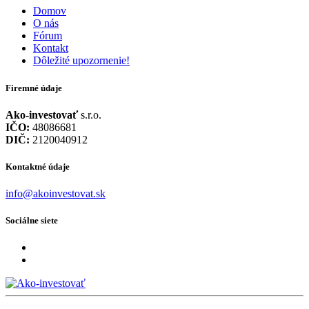
Domov
O nás
Fórum
Kontakt
Dôležité upozornenie!
Firemné údaje
Ako-investovať
s.r.o.
IČO:
48086681
DIČ:
2120040912
Kontaktné údaje
info@akoinvestovat.sk
Sociálne siete