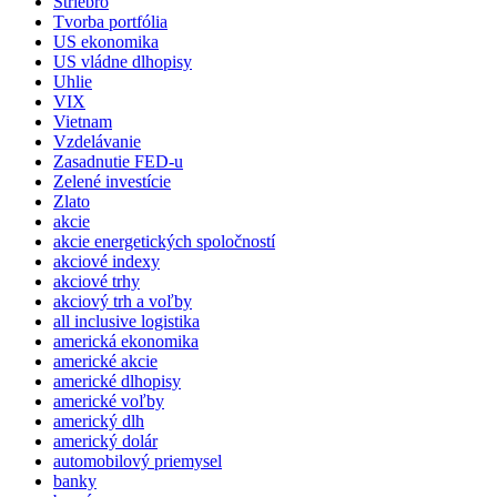
Striebro
Tvorba portfólia
US ekonomika
US vládne dlhopisy
Uhlie
VIX
Vietnam
Vzdelávanie
Zasadnutie FED-u
Zelené investície
Zlato
akcie
akcie energetických spoločností
akciové indexy
akciové trhy
akciový trh a voľby
all inclusive logistika
americká ekonomika
americké akcie
americké dlhopisy
americké voľby
americký dlh
americký dolár
automobilový priemysel
banky