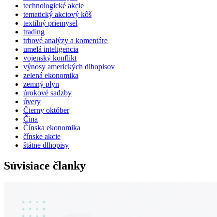
technologické akcie
tematický akciový kôš
textilný priemysel
trading
trhové analýzy a komentáre
umelá inteligencia
vojenský konflikt
výnosy amerických dlhopisov
zelená ekonomika
zemný plyn
úrokové sadzby
úvery
Čierny október
Čína
Čínska ekonomika
čínske akcie
štátne dlhopisy
Súvisiace članky