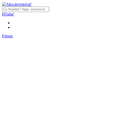
Hľadať
Fórum
Fórum
Články a názory
Trhy a makro
Akcie, dlhopisy
Fondy, ETF
Komodity
Krypto
Trading
Financie, dôchodky a nehnuteľnosti
Podnikanie
PR články
Najnovšie články