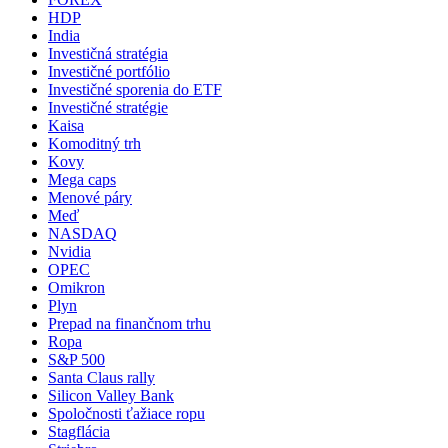
HDP
India
Investičná stratégia
Investičné portfólio
Investičné sporenia do ETF
Investičné stratégie
Kaisa
Komoditný trh
Kovy
Mega caps
Menové páry
Meď
NASDAQ
Nvidia
OPEC
Omikron
Plyn
Prepad na finančnom trhu
Ropa
S&P 500
Santa Claus rally
Silicon Valley Bank
Spoločnosti ťažiace ropu
Stagflácia