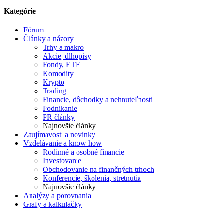
Kategórie
Fórum
Články a názory
Trhy a makro
Akcie, dlhopisy
Fondy, ETF
Komodity
Krypto
Trading
Financie, dôchodky a nehnuteľnosti
Podnikanie
PR články
Najnovšie články
Zaujímavosti a novinky
Vzdelávanie a know how
Rodinné a osobné financie
Investovanie
Obchodovanie na finančných trhoch
Konferencie, školenia, stretnutia
Najnovšie články
Analýzy a porovnania
Grafy a kalkulačky