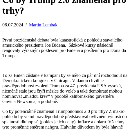
trhy?
06.07.2024
/
Martin Lembak
První prezidentská debata byla katastrofická z pohledu stávajícího
amerického prezidenta Joe Bidena. Sázkové kurzy následně
reagovaly výrazným poklesem pro Bidena a posílením pro Donalda
Trumpa:
To za Biden zůstane v kampani by se mělo za pár dní rozhodnout na
Demokratickém kongresu v Chicagu. V danou chvíli je
pravděpodobnost zvolení Trumpa za 47. prezidenta USA vysoká,
nicméně stále jsou čtyři měsíce do voleb a také demokraté mohou
nominovat „mladou krev“ v podobě kalifornského guvernéra
Gavina Newsoma, a podobně.
Co by potenciálně znamenal Trumponomics 2.0 pro trhy? Z makro
pohledu by velmi pravděpodobně představoval ovlivnění výnosů do
splatnosti dluhopisů (pokles jejich ceny), inflace a dolaru. Všechny
tyto proměnné směrem nahoru. Halvním důvodem by byla hlavně