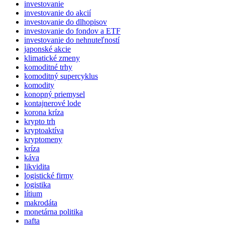
investovanie
investovanie do akcií
investovanie do dlhopisov
investovanie do fondov a ETF
investovanie do nehnuteľností
japonské akcie
klimatické zmeny
komoditné trhy
komoditný supercyklus
komodity
konopný priemysel
kontajnerové lode
korona kríza
krypto trh
kryptoaktíva
kryptomeny
kríza
káva
likvidita
logistické firmy
logistika
lítium
makrodáta
monetárna politika
nafta