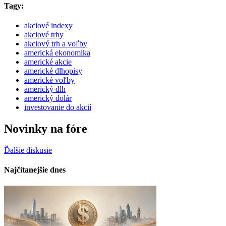
Tagy:
akciové indexy
akciové trhy
akciový trh a voľby
americká ekonomika
americké akcie
americké dlhopisy
americké voľby
americký dlh
americký dolár
investovanie do akcií
Novinky na fóre
Ďalšie diskusie
Najčítanejšie dnes