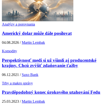
Analýzy a porovnania
Americký dolar může dále posilovat
04.08.2026 /
Martin Lembak
Komodity
Perspektívnosť medi si už všimli aj producentské
krajiny. Chcú zvýšiť zdaňovanie ťažby
06.12.2021 /
Saxo Bank
Trhy a makro správy
Pravděpodobný konec úrokového utahování Fedu
25.03.2023 /
Martin Lembak