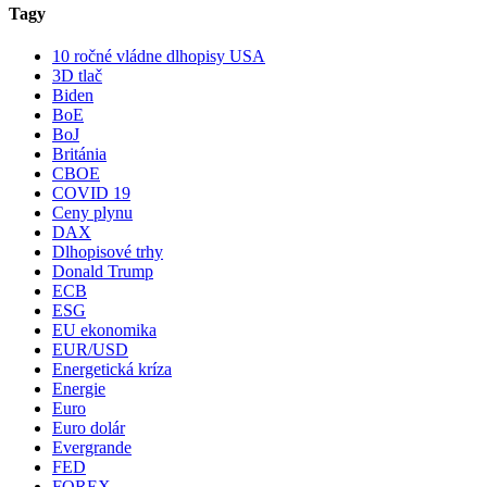
Tagy
10 ročné vládne dlhopisy USA
3D tlač
Biden
BoE
BoJ
Británia
CBOE
COVID 19
Ceny plynu
DAX
Dlhopisové trhy
Donald Trump
ECB
ESG
EU ekonomika
EUR/USD
Energetická kríza
Energie
Euro
Euro dolár
Evergrande
FED
FOREX