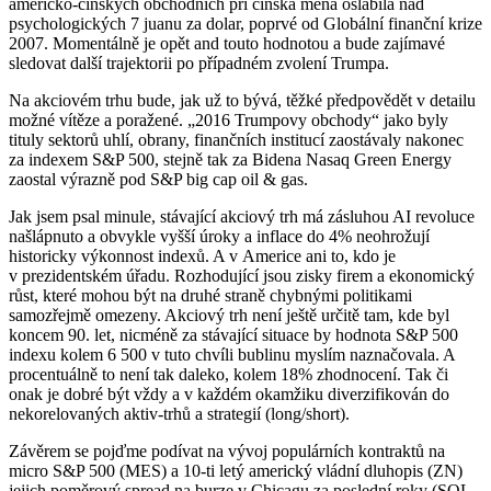
americko-čínských obchodních pří čínská měna oslabila nad
psychologických 7 juanu za dolar, poprvé od Globální finanční krize
2007. Momentálně je opět and touto hodnotou a bude zajímavé
sledovat další trajektorii po případném zvolení Trumpa.
Na akciovém trhu bude, jak už to bývá, těžké předpovědět v detailu
možné vítěze a poražené. „2016 Trumpovy obchody“ jako byly
tituly sektorů uhlí, obrany, finančních institucí zaostávaly nakonec
za indexem S&P 500, stejně tak za Bidena Nasaq Green Energy
zaostal výrazně pod S&P big cap oil & gas.
Jak jsem psal minule, stávající akciový trh má zásluhou AI revoluce
našlápnuto a obvykle vyšší úroky a inflace do 4% neohrožují
historicky výkonnost indexů. A v Americe ani to, kdo je
v prezidentském úřadu. Rozhodující jsou zisky firem a ekonomický
růst, které mohou být na druhé straně chybnými politikami
samozřejmě omezeny. Akciový trh není ještě určitě tam, kde byl
koncem 90. let, nicméně za stávající situace by hodnota S&P 500
indexu kolem 6 500 v tuto chvíli bublinu myslím naznačovala. A
procentuálně to není tak daleko, kolem 18% zhodnocení. Tak či
onak je dobré být vždy a v každém okamžiku diverzifikován do
nekorelovaných aktiv-trhů a strategií (long/short).
Závěrem se pojďme podívat na vývoj populárních kontraktů na
micro S&P 500 (MES) a 10-ti letý americký vládní dluhopis (ZN)
jejich poměrový spread na burze v Chicagu za poslední roky (SOL