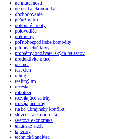
nehnuteľnosti
nemecká ekonomika
obchodovanie
peňažný trh
pohonné hmoty
polovodiče
potraviny
poľnohospodárske komodity
priemyselné kovy
problémy dodávateľských reťazcov
produktivita práce
pšenica
rast cien
rating
realitný trh
recesia
robotika
rozvíjajúce sa trhy
rozvíjajúce trhy
rusko-ukrajinský konflikt
slovenská ekonomika
svetová ekonomika
talianske akcie
tapering
technická analýza