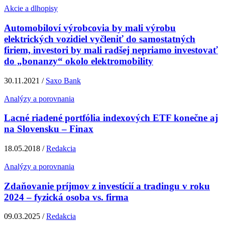
Akcie a dlhopisy
Automobiloví výrobcovia by mali výrobu
elektrických vozidiel vyčleniť do samostatných
firiem, investori by mali radšej nepriamo investovať
do „bonanzy“ okolo elektromobility
30.11.2021 /
Saxo Bank
Analýzy a porovnania
Lacné riadené portfólia indexových ETF konečne aj
na Slovensku – Finax
18.05.2018 /
Redakcia
Analýzy a porovnania
Zdaňovanie príjmov z investícií a tradingu v roku
2024 – fyzická osoba vs. firma
09.03.2025 /
Redakcia