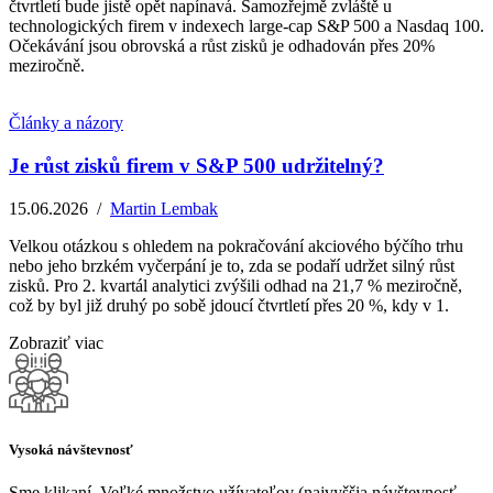
čtvrtletí bude jistě opět napínavá. Samozřejmě zvláště u
technologických firem v indexech large-cap S&P 500 a Nasdaq 100.
Očekávání jsou obrovská a růst zisků je odhadován přes 20%
meziročně.
Články a názory
Je růst zisků firem v S&P 500 udržitelný?
15.06.2026
/
Martin Lembak
Velkou otázkou s ohledem na pokračování akciového býčího trhu
nebo jeho brzkém vyčerpání je to, zda se podaří udržet silný růst
zisků. Pro 2. kvartál analytici zvýšili odhad na 21,7 % meziročně,
což by byl již druhý po sobě jdoucí čtvrtletí přes 20 %, kdy v 1.
Zobraziť viac
Vysoká návštevnosť
Sme klikaní. Veľké množstvo užívateľov (najvyššia návštevnosť