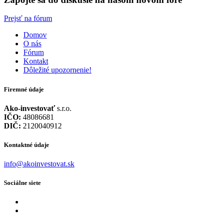
Prejsť na fórum
Domov
O nás
Fórum
Kontakt
Dôležité upozornenie!
Firemné údaje
Ako-investovať
s.r.o.
IČO:
48086681
DIČ:
2120040912
Kontaktné údaje
info@akoinvestovat.sk
Sociálne siete