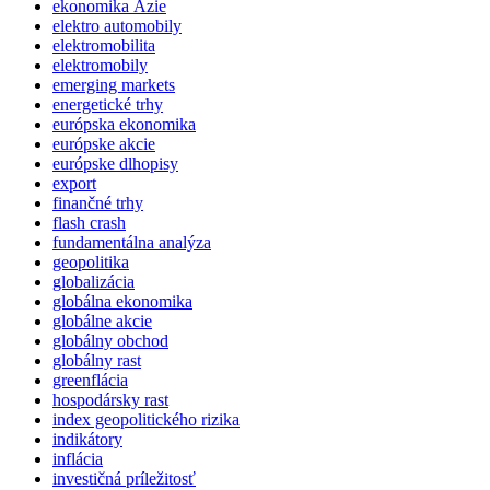
ekonomika Ázie
elektro automobily
elektromobilita
elektromobily
emerging markets
energetické trhy
európska ekonomika
európske akcie
európske dlhopisy
export
finančné trhy
flash crash
fundamentálna analýza
geopolitika
globalizácia
globálna ekonomika
globálne akcie
globálny obchod
globálny rast
greenflácia
hospodársky rast
index geopolitického rizika
indikátory
inflácia
investičná príležitosť