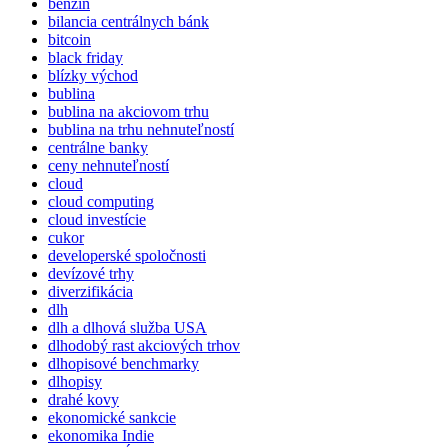
benzín
bilancia centrálnych bánk
bitcoin
black friday
blízky východ
bublina
bublina na akciovom trhu
bublina na trhu nehnuteľností
centrálne banky
ceny nehnuteľností
cloud
cloud computing
cloud investície
cukor
developerské spoločnosti
devízové trhy
diverzifikácia
dlh
dlh a dlhová služba USA
dlhodobý rast akciových trhov
dlhopisové benchmarky
dlhopisy
drahé kovy
ekonomické sankcie
ekonomika Indie