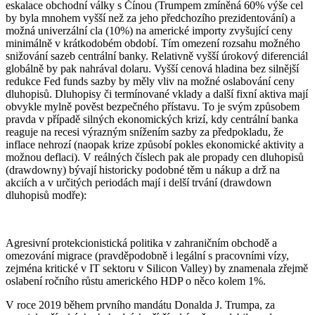
eskalace obchodní války s Čínou (Trumpem zmíněná 60% výše cel
by byla mnohem vyšší než za jeho předchozího prezidentování) a
možná univerzální cla (10%) na americké importy zvyšující ceny
minimálně v krátkodobém období. Tím omezení rozsahu možného
snižování sazeb centrální banky. Relativně vyšší úrokový diferenciál
globálně by pak nahrával dolaru. Vyšší cenová hladina bez silnější
redukce Fed funds sazby by měly vliv na možné oslabování ceny
dluhopisů. Dluhopisy či termínované vklady a další fixní aktiva mají
obvykle mylně pověst bezpečného přístavu. To je svým způsobem
pravda v případě silných ekonomických krizí, kdy centrální banka
reaguje na recesi výrazným snížením sazby za předpokladu, že
inflace nehrozí (naopak krize způsobí pokles ekonomické aktivity a
možnou deflaci). V reálných číslech pak ale propady cen dluhopisů
(drawdowny) bývají historicky podobné těm u nákup a drž na
akciích a v určitých periodách mají i delší trvání (drawdown
dluhopisů modře):
Agresivní protekcionistická politika v zahraničním obchodě a
omezování migrace (pravděpodobně i legální s pracovními vízy,
zejména kritické v IT sektoru v Silicon Valley) by znamenala zřejmě
oslabení ročního růstu amerického HDP o něco kolem 1%.
V roce 2019 během prvního mandátu Donalda J. Trumpa, za