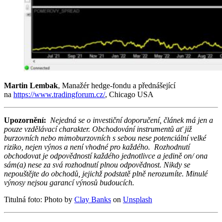
Martin Lembak
, Manažér hedge-fondu a přednášející
na
https://www.tradingforum.cz/
, Chicago USA
Upozornění:
Nejedná se o investiční doporučení, článek má jen a
pouze vzdělávací charakter. Obchodování instrumentů ať již
burzovních nebo mimoburzovních s sebou nese potenciální velké
riziko, nejen výnos a není vhodné pro každého.
Rozhodnutí
obchodovat je odpovědností každého jednotlivce a jedině on/ ona
sám(a) nese za svá rozhodnutí plnou odpovědnost. Nikdy se
nepouštějte do obchodů, jejichž podstatě plně nerozumíte. Minulé
výnosy nejsou garancí výnosů budoucích.
Titulná foto: Photo by
Clay Banks
on
Unsplash