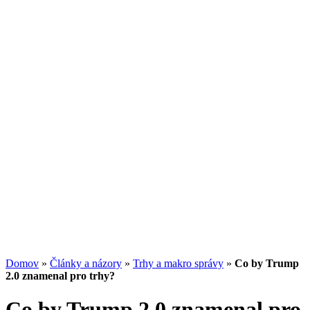
Americký dolar může dále posilovat
04.08.2026
/
Martin Lembak
Investičný trojuholník: Ako spolu súvisia
výnos, riziko a likvidita
13.07.2026
/
Redakcia
Potenciál small-cap akcií
07.07.2026
/
Martin Lembak
Analýzy a porovnania
Grafy a kalkulačky
Domov
»
Články a názory
»
Trhy a makro správy
»
Co by Trump
2.0 znamenal pro trhy?
Co by Trump 2.0 znamenal pro