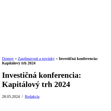
Potenciál small-cap akcií
07.07.2026
/
Martin Lembak
Analýzy a porovnania
Grafy a kalkulačky
Domov
»
Zaujímavosti a novinky
»
Investičná konferencia:
Kapitálový trh 2024
Investičná konferencia:
Kapitálový trh 2024
28.05.2024
/
Redakcia