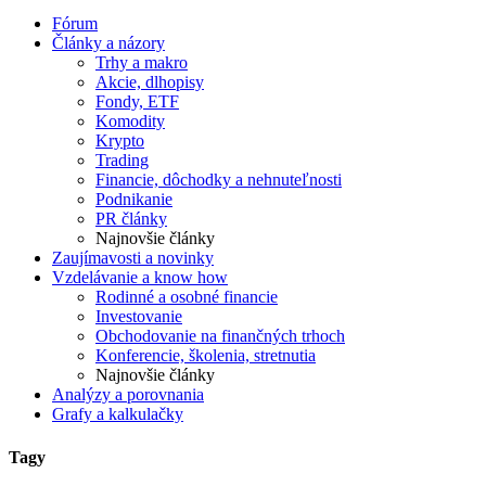
Fórum
Články a názory
Trhy a makro
Akcie, dlhopisy
Fondy, ETF
Komodity
Krypto
Trading
Financie, dôchodky a nehnuteľnosti
Podnikanie
PR články
Najnovšie články
Zaujímavosti a novinky
Vzdelávanie a know how
Rodinné a osobné financie
Investovanie
Obchodovanie na finančných trhoch
Konferencie, školenia, stretnutia
Najnovšie články
Analýzy a porovnania
Grafy a kalkulačky
Tagy