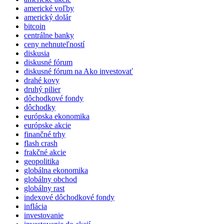
americké voľby
americký dolár
bitcoin
centrálne banky
ceny nehnuteľností
diskusia
diskusné fórum
diskusné fórum na Ako investovať
drahé kovy
druhý pilier
dôchodkové fondy
dôchodky
európska ekonomika
európske akcie
finančné trhy
flash crash
frakčné akcie
geopolitika
globálna ekonomika
globálny obchod
globálny rast
indexové dôchodkové fondy
inflácia
investovanie