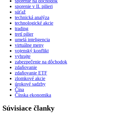
sporenie na dôchodok
sporenie v II. pilieri
súťaž
technická analýza
technologické akcie
trading
tretí pilier
umelá inteligencia
virtuálne meny
vojenský konflikt
vyhrajte
zabezpečenie na dôchodok
zdaňovanie
zdaňovanie ETF
zlomkové akcie
úrokové sadzby
Čína
Čínska ekonomika
Súvisiace članky