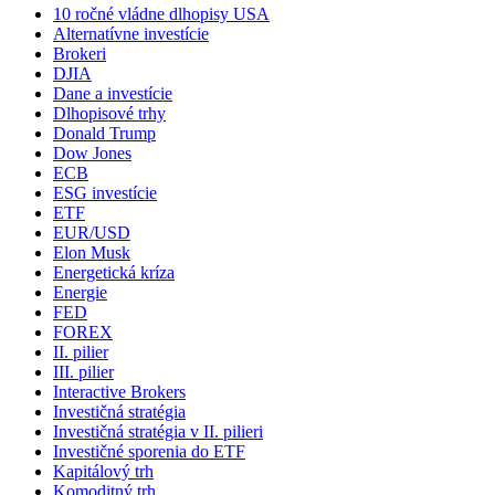
10 ročné vládne dlhopisy USA
Alternatívne investície
Brokeri
DJIA
Dane a investície
Dlhopisové trhy
Donald Trump
Dow Jones
ECB
ESG investície
ETF
EUR/USD
Elon Musk
Energetická kríza
Energie
FED
FOREX
II. pilier
III. pilier
Interactive Brokers
Investičná stratégia
Investičná stratégia v II. pilieri
Investičné sporenia do ETF
Kapitálový trh
Komoditný trh