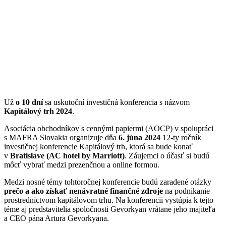
Už
o 10 dní
sa uskutoční investičná konferencia s názvom
Kapitálový trh 2024
.
Asociácia obchodníkov s cennými papiermi (AOCP) v spolupráci
s MAFRA Slovakia organizuje dňa
6. júna 2024
12-ty ročník
investičnej konferencie Kapitálový trh, ktorá sa bude konať
v
Bratislave (AC hotel by Marriott)
. Záujemci o účasť si budú
môcť vybrať medzi prezenčnou a online formou.
Medzi nosné témy tohtoročnej konferencie budú zaradené otázky
prečo a ako získať nenávratné finančné zdroje
na podnikanie
prostredníctvom kapitálovom trhu. Na konferencii vystúpia k tejto
téme aj predstavitelia spoločnosti Gevorkyan vrátane jeho majiteľa
a CEO pána Artura Gevorkyana.