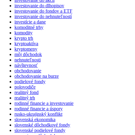
investovanie do akcií
investovanie do dlhopisov
investovanie do fondov a ETF
investovanie do nehnuteľností
investície a dane
komoditné trhy
komodity
krypto trh
kryptoaktíva
kryptomeny
môj dôchodok
nehnuteľnosti
návštevnosť
obchodovanie
obchodovanie na burze
podielové fondy
polovodiče
realitný fond
realitný trh
rodinné financie a investovanie
rodinné financie a úspory
rusko-ukrajinský konflikt
slovenská ekonomika
slovenské dôchodkové fondy
slovenské podielové fondy