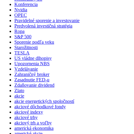
Konferencia
Nvidia
OPEC
Pravidelné sporenie a investovanie
Predvolená investičná stratégia
Ropa
S&P 500
Sporenie podľa veku
Starožitnosti
TESLA
US vládne dlhopisy
Upozornenia NBS
Vzdelávanie
Zahraničný broker
Zasadnutie FED-u
Zdaňovanie dividend
Zlato
akcie
akcie energetických spoločností
akciové dôchodkové fondy
akciové indexy
akciové trhy
akciový trh a voľby
americká ekonomika
americké akcie