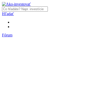
Hľadať
Fórum
Fórum
Články a názory
Trhy a makro
Akcie, dlhopisy
Fondy, ETF
Komodity
Krypto
Trading
Financie, dôchodky a nehnuteľnosti
Podnikanie
PR články
Najnovšie články