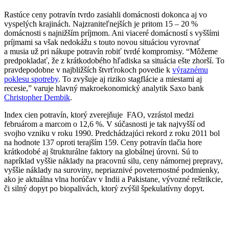
Rastúce ceny potravín tvrdo zasiahli domácnosti dokonca aj vo
vyspelých krajinách. Najzraniteľnejších je pritom 15 – 20 %
domácnosti s najnižším príjmom. Ani viaceré domácností s vyššími
príjmami sa však nedokážu s touto novou situáciou vyrovnať
a musia už pri nákupe potravín robiť tvrdé kompromisy. “Môžeme
predpokladať, že z krátkodobého hľadiska sa situácia ešte zhorší. To
pravdepodobne v najbližších štvrťrokoch povedie k
výraznému
poklesu spotreby
. To zvyšuje aj riziko stagflácie a miestami aj
recesie,” varuje hlavný makroekonomický analytik Saxo bank
Christopher Dembik
.
Index cien potravín, ktorý zverejňuje FAO, vzrástol medzi
februárom a marcom o 12,6 %. V súčasnosti je tak najvyšší od
svojho vzniku v roku 1990. Predchádzajúci rekord z roku 2011 bol
na hodnote 137 oproti terajším 159. Ceny potravín tlačia hore
krátkodobé aj štrukturálne faktory na globálnej úrovni. Sú to
napríklad vyššie náklady na pracovnú silu, ceny námornej prepravy,
vyššie náklady na suroviny, nepriaznivé poveternostné podmienky,
ako je aktuálna vlna horúčav v Indii a Pakistane, vývozné reštrikcie,
či silný dopyt po biopalivách, ktorý zvýšil špekulatívny dopyt.