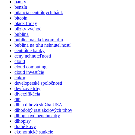
banky
benzín
bilancia centrálnych bánk
bitcoin
black friday
blízky východ
bublina
bublina na akciovom trhu
bublina na trhu nehnuteľností
centrálne banky
ceny nehnuteľností
cloud
cloud computing
cloud investície
cukor
developerské spoločnosti
devízové trhy
diverzifikácia
dlh
dlh a dlhová služba USA
dlhodobý rast akciových trhov
dlhopisové benchmarky
dlhopisy
drahé kovy
ekonomické sankcie