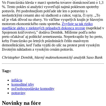
Vo Francúzsku klesla v marci spotreba tovarov domácnosťami o 1,3
%. Tento pokles si analytici vysvetľujú najmä poklesom spotreby
potravín. Pri podrobnejšom pohľade ide len o potraviny s
neelastickými cenami ako sú sladkosti a cukor, vajcia, či syry. „To
už je však dôvod na obavy. Vo väčšine vyspelých krajín je hlavným
motorom ekonomického rastu spotreba.
Zvyšuje sa tak riziko
stagflácie alebo v niektorých prípadoch dokonca recesie
(napríklad v
Spojenom kráľovstve),” dodáva Dembik. Môžeme podľa neho
preto očakávať aj politické zemetrasenia. Neprekvapilo by ho preto,
keby Francúzsko po letných prázdninách čelilo masívnym
demonštráciám, keď ľudia vyjdú do ulíc na protest proti vysokým
životným nákladom a vysokým cenám potravín.
Christopher Dembik, hlavný makroekonomický analytik Saxo Bank
Tagy:
inflácia
komoditné trhy
poľnohospodárske komodity
potraviny
Novinky na fóre