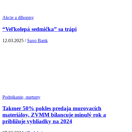
Akcie a dlhopisy
“Veľkolepá sedmička” sa trápi
12.03.2025 /
Saxo Bank
Podnikanie, startupy
Takmer 50% pokles predaja murovacích
materiálov, ZVMM bilancuje minulý rok a
približuje vyhliadky na 2024