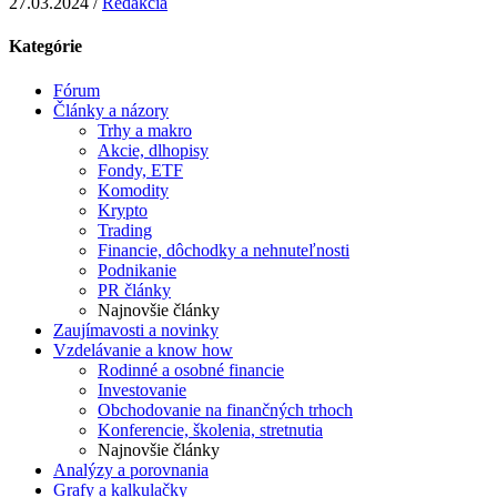
27.03.2024 /
Redakcia
Kategórie
Fórum
Články a názory
Trhy a makro
Akcie, dlhopisy
Fondy, ETF
Komodity
Krypto
Trading
Financie, dôchodky a nehnuteľnosti
Podnikanie
PR články
Najnovšie články
Zaujímavosti a novinky
Vzdelávanie a know how
Rodinné a osobné financie
Investovanie
Obchodovanie na finančných trhoch
Konferencie, školenia, stretnutia
Najnovšie články
Analýzy a porovnania
Grafy a kalkulačky