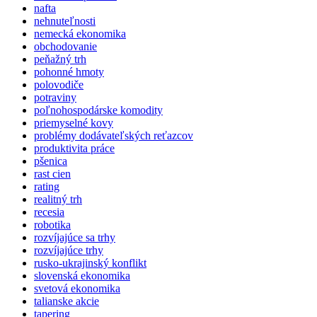
nafta
nehnuteľnosti
nemecká ekonomika
obchodovanie
peňažný trh
pohonné hmoty
polovodiče
potraviny
poľnohospodárske komodity
priemyselné kovy
problémy dodávateľských reťazcov
produktivita práce
pšenica
rast cien
rating
realitný trh
recesia
robotika
rozvíjajúce sa trhy
rozvíjajúce trhy
rusko-ukrajinský konflikt
slovenská ekonomika
svetová ekonomika
talianske akcie
tapering