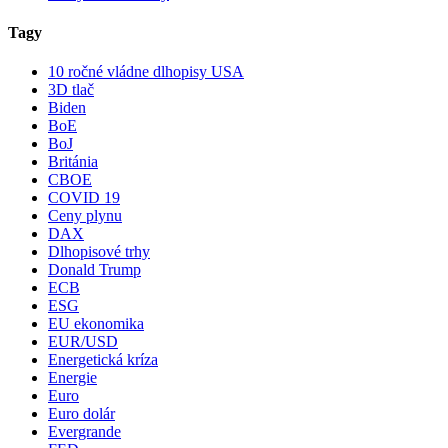
Tagy
10 ročné vládne dlhopisy USA
3D tlač
Biden
BoE
BoJ
Británia
CBOE
COVID 19
Ceny plynu
DAX
Dlhopisové trhy
Donald Trump
ECB
ESG
EU ekonomika
EUR/USD
Energetická kríza
Energie
Euro
Euro dolár
Evergrande