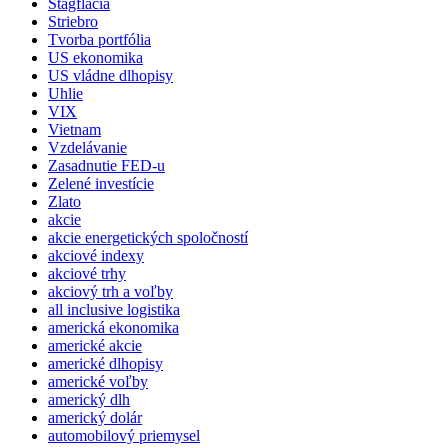
Stagflácia
Striebro
Tvorba portfólia
US ekonomika
US vládne dlhopisy
Uhlie
VIX
Vietnam
Vzdelávanie
Zasadnutie FED-u
Zelené investície
Zlato
akcie
akcie energetických spoločností
akciové indexy
akciové trhy
akciový trh a voľby
all inclusive logistika
americká ekonomika
americké akcie
americké dlhopisy
americké voľby
americký dlh
americký dolár
automobilový priemysel