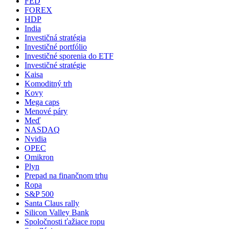
FED
FOREX
HDP
India
Investičná stratégia
Investičné portfólio
Investičné sporenia do ETF
Investičné stratégie
Kaisa
Komoditný trh
Kovy
Mega caps
Menové páry
Meď
NASDAQ
Nvidia
OPEC
Omikron
Plyn
Prepad na finančnom trhu
Ropa
S&P 500
Santa Claus rally
Silicon Valley Bank
Spoločnosti ťažiace ropu