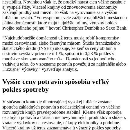
nestabilitu. Novinkou však je, že prudký nárast cien vážne zasahuje
aj vyspelé štáty. Viaceré krajiny od znovuotvorenia ekonomiky
zažívajú prudký rast miezd. To však na vyrovnanie sa s vyššou
infláciou nestačí. “Vo vyspelom svete zažije v najbližších mesiacoch
pätina domácností, ktoré majú najnižšie príjmy, výrazný pokles
svojho reálneho príjmu,“ hovorí Christopher Dembik zo Saxo Bank.
“Najchudobnejšie domácnosti už teraz musia robiť kompromisy
medzi cestovinami, alebo čerstvým mäsom. Štúdia francúzskeho
štatistického úradu (INSEE) ukazuje, že keď sa ceny obilnín a
cestovín zvýšia v priemere o 1 %, spôsobí to 0,23 % pokles v
množstve skonzumovaného mäsa. Domácnosti sa jednoducho
vzdávajú toho, čo v zozname potravín považujú za najdrahšie alebo
„luxusné“ výdavky,” vysvetľuje analytik.
Vyššie ceny potravín spôsobia veľký
pokles spotreby
V súčasnom kontexte dlhotrvajúcej vysokej inflácie zostane
spotreba základných potravín s neelastickými cenami vo väčšine
rozvinutých krajín pravdepodobne stabilná. Klesne však spotreba
ostatných potravín a ďalších nie nevyhnutných produktov a služieb,
vrátane výdavkov na cestovanie, nákupy elektroniky a podobne.
Viaceré krajiny už teraz zaznamenávajú výrazný pokles spotreby.