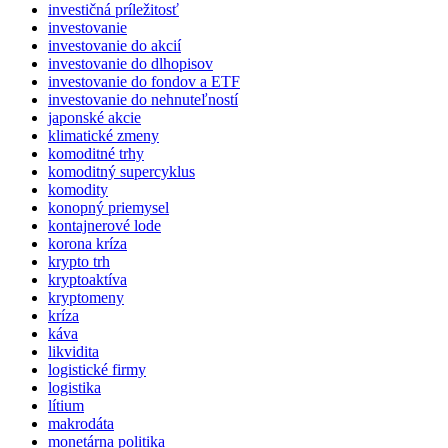
investičná príležitosť
investovanie
investovanie do akcií
investovanie do dlhopisov
investovanie do fondov a ETF
investovanie do nehnuteľností
japonské akcie
klimatické zmeny
komoditné trhy
komoditný supercyklus
komodity
konopný priemysel
kontajnerové lode
korona kríza
krypto trh
kryptoaktíva
kryptomeny
kríza
káva
likvidita
logistické firmy
logistika
lítium
makrodáta
monetárna politika