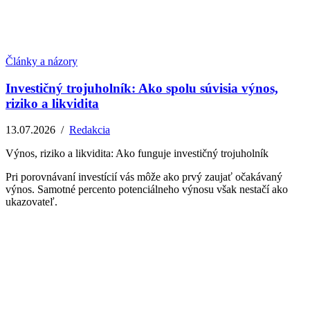
Články a názory
Investičný trojuholník: Ako spolu súvisia výnos,
riziko a likvidita
13.07.2026
/
Redakcia
Výnos, riziko a likvidita: Ako funguje investičný trojuholník
Pri porovnávaní investícií vás môže ako prvý zaujať očakávaný
výnos. Samotné percento potenciálneho výnosu však nestačí ako
ukazovateľ.