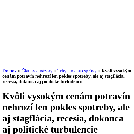
Potenciál small-cap akcií
07.07.2026
/
Martin Lembak
Analýzy a porovnania
Grafy a kalkulačky
Domov
»
Články a názory
»
Trhy a makro správy
»
Kvôli vysokým
cenám potravín nehrozí len pokles spotreby, ale aj stagflácia,
recesia, dokonca aj politické turbulencie
Kvôli vysokým cenám potravín
nehrozí len pokles spotreby, ale
aj stagflácia, recesia, dokonca
aj politické turbulencie