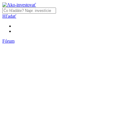
Hľadať
Fórum
Fórum
Články a názory
Trhy a makro
Akcie, dlhopisy
Fondy, ETF
Komodity
Krypto
Trading
Financie, dôchodky a nehnuteľnosti
Podnikanie
PR články
Najnovšie články