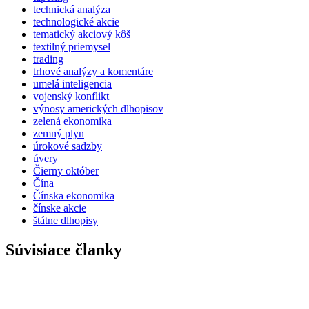
technická analýza
technologické akcie
tematický akciový kôš
textilný priemysel
trading
trhové analýzy a komentáre
umelá inteligencia
vojenský konflikt
výnosy amerických dlhopisov
zelená ekonomika
zemný plyn
úrokové sadzby
úvery
Čierny október
Čína
Čínska ekonomika
čínske akcie
štátne dlhopisy
Súvisiace članky