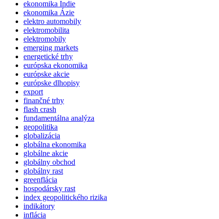
ekonomika Indie
ekonomika Ázie
elektro automobily
elektromobilita
elektromobily
emerging markets
energetické trhy
európska ekonomika
európske akcie
európske dlhopisy
export
finančné trhy
flash crash
fundamentálna analýza
geopolitika
globalizácia
globálna ekonomika
globálne akcie
globálny obchod
globálny rast
greenflácia
hospodársky rast
index geopolitického rizika
indikátory
inflácia