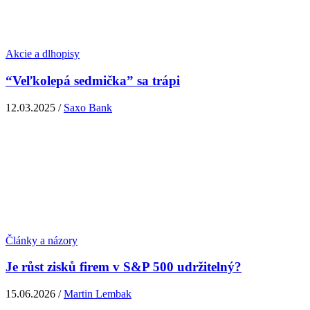
Akcie a dlhopisy
“Veľkolepá sedmička” sa trápi
12.03.2025 /
Saxo Bank
Články a názory
Je růst zisků firem v S&P 500 udržitelný?
15.06.2026 /
Martin Lembak