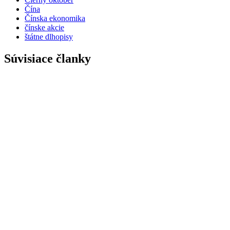
Čína
Čínska ekonomika
čínske akcie
štátne dlhopisy
Súvisiace članky