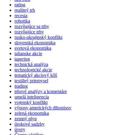
rating
realitný trh
recesia
robotika
rozvíjajúce sa trhy
rozvíjajúce trhy
rusko-ukrajinský konflikt
slovenská ekonomika
svetová ekonomika
talianske akcie
tapering
technická analýza
technologické akcie
tematický akciový kôš
textilný priemysel
trading
trhové analýzy a komentáre
umelá inteligencia
vojenský konflikt
výnosy amerických dlhopisov
zelená ekonomika
zemný plyn
úrokové sadzby
úvery
Čierny október