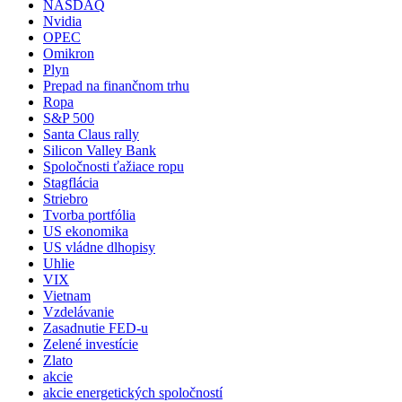
NASDAQ
Nvidia
OPEC
Omikron
Plyn
Prepad na finančnom trhu
Ropa
S&P 500
Santa Claus rally
Silicon Valley Bank
Spoločnosti ťažiace ropu
Stagflácia
Striebro
Tvorba portfólia
US ekonomika
US vládne dlhopisy
Uhlie
VIX
Vietnam
Vzdelávanie
Zasadnutie FED-u
Zelené investície
Zlato
akcie
akcie energetických spoločností