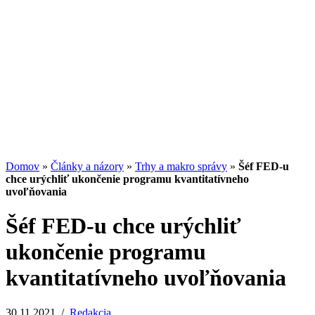
Potenciál small-cap akcií
07.07.2026
/
Martin Lembak
Analýzy a porovnania
Grafy a kalkulačky
Domov
»
Články a názory
»
Trhy a makro správy
»
Šéf FED-u
chce urýchliť ukončenie programu kvantitatívneho
uvoľňovania
Šéf FED-u chce urýchliť
ukončenie programu
kvantitatívneho uvoľňovania
30.11.2021
/
Redakcia