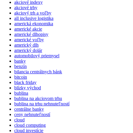
akciové indexy
akciové trhy
akciový trh a voľby
all inclusive logistika
americká ekonomika
americké akcie
americké dlhopisy
americké voľby
americký dlh
americký dolár
automobilový priemysel
banky
benzín
bilancia centrálnych bánk
bitcoin
black friday
blízky východ
bublina
bublina na akciovom trhu
bublina na trhu nehnuteľností
centrálne banky
ceny nehnuteľností
cloud
cloud computing
cloud investície