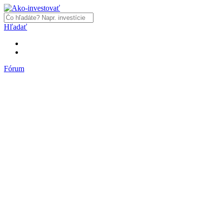
Hľadať
Fórum
Fórum
Články a názory
Trhy a makro
Akcie, dlhopisy
Fondy, ETF
Komodity
Krypto
Trading
Financie, dôchodky a nehnuteľnosti
Podnikanie
PR články
Najnovšie články