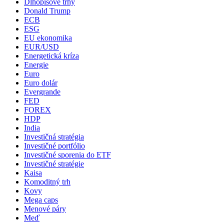
Dlhopisové trhy
Donald Trump
ECB
ESG
EU ekonomika
EUR/USD
Energetická kríza
Energie
Euro
Euro dolár
Evergrande
FED
FOREX
HDP
India
Investičná stratégia
Investičné portfólio
Investičné sporenia do ETF
Investičné stratégie
Kaisa
Komoditný trh
Kovy
Mega caps
Menové páry
Meď