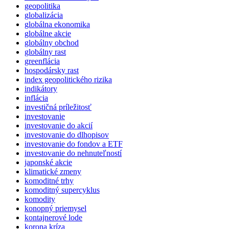
geopolitika
globalizácia
globálna ekonomika
globálne akcie
globálny obchod
globálny rast
greenflácia
hospodársky rast
index geopolitického rizika
indikátory
inflácia
investičná príležitosť
investovanie
investovanie do akcií
investovanie do dlhopisov
investovanie do fondov a ETF
investovanie do nehnuteľností
japonské akcie
klimatické zmeny
komoditné trhy
komoditný supercyklus
komodity
konopný priemysel
kontajnerové lode
korona kríza