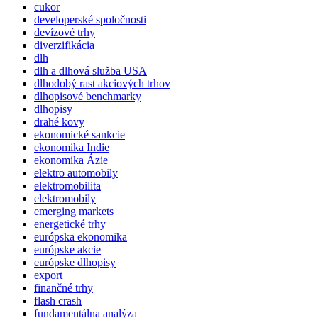
cukor
developerské spoločnosti
devízové trhy
diverzifikácia
dlh
dlh a dlhová služba USA
dlhodobý rast akciových trhov
dlhopisové benchmarky
dlhopisy
drahé kovy
ekonomické sankcie
ekonomika Indie
ekonomika Ázie
elektro automobily
elektromobilita
elektromobily
emerging markets
energetické trhy
európska ekonomika
európske akcie
európske dlhopisy
export
finančné trhy
flash crash
fundamentálna analýza