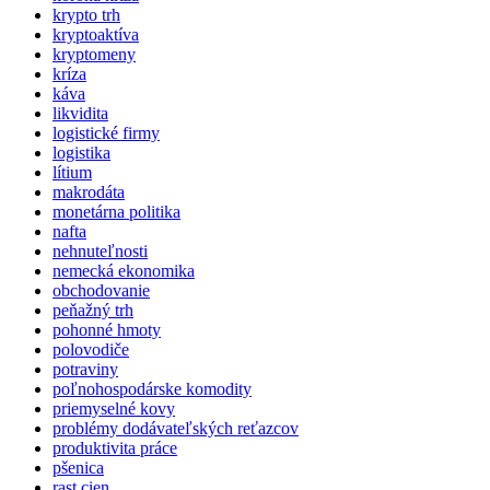
krypto trh
kryptoaktíva
kryptomeny
kríza
káva
likvidita
logistické firmy
logistika
lítium
makrodáta
monetárna politika
nafta
nehnuteľnosti
nemecká ekonomika
obchodovanie
peňažný trh
pohonné hmoty
polovodiče
potraviny
poľnohospodárske komodity
priemyselné kovy
problémy dodávateľských reťazcov
produktivita práce
pšenica
rast cien