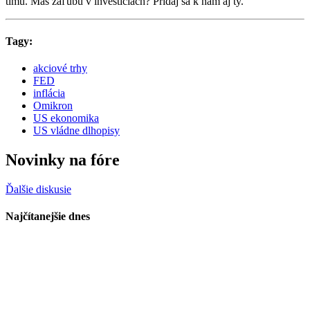
tímu. Máš záľubu v investíciach? Pridaj sa k nám aj ty.
Tagy:
akciové trhy
FED
inflácia
Omikron
US ekonomika
US vládne dlhopisy
Novinky na fóre
Ďalšie diskusie
Najčítanejšie dnes