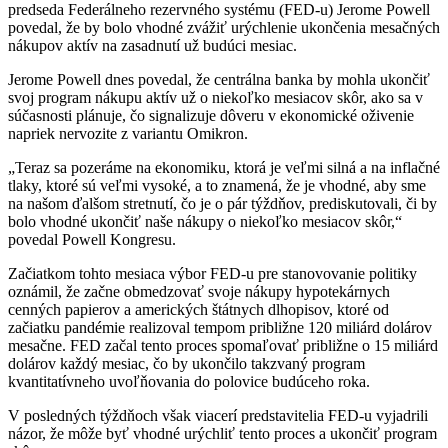
predseda Federálneho rezervného systému (FED-u) Jerome Powell
povedal, že by bolo vhodné zvážiť urýchlenie ukončenia mesačných
nákupov aktív na zasadnutí už budúci mesiac.
Jerome Powell dnes povedal, že centrálna banka by mohla ukončiť
svoj program nákupu aktív už o niekoľko mesiacov skôr, ako sa v
súčasnosti plánuje, čo signalizuje dôveru v ekonomické oživenie
napriek nervozite z variantu Omikron.
„Teraz sa pozeráme na ekonomiku, ktorá je veľmi silná a na inflačné
tlaky, ktoré sú veľmi vysoké, a to znamená, že je vhodné, aby sme
na našom ďalšom stretnutí, čo je o pár týždňov, prediskutovali, či by
bolo vhodné ukončiť naše nákupy o niekoľko mesiacov skôr,“
povedal Powell Kongresu.
Začiatkom tohto mesiaca výbor FED-u pre stanovovanie politiky
oznámil, že začne obmedzovať svoje nákupy hypotekárnych
cenných papierov a amerických štátnych dlhopisov, ktoré od
začiatku pandémie realizoval tempom približne 120 miliárd dolárov
mesačne. FED začal tento proces spomaľovať približne o 15 miliárd
dolárov každý mesiac, čo by ukončilo takzvaný program
kvantitatívneho uvoľňovania do polovice budúceho roka.
V posledných týždňoch však viacerí predstavitelia FED-u vyjadrili
názor, že môže byť vhodné urýchliť tento proces a ukončiť program