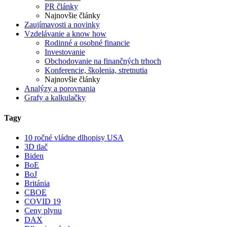
PR články
Najnovšie články
Zaujímavosti a novinky
Vzdelávanie a know how
Rodinné a osobné financie
Investovanie
Obchodovanie na finančných trhoch
Konferencie, školenia, stretnutia
Najnovšie články
Analýzy a porovnania
Grafy a kalkulačky
Tagy
10 ročné vládne dlhopisy USA
3D tlač
Biden
BoE
BoJ
Británia
CBOE
COVID 19
Ceny plynu
DAX