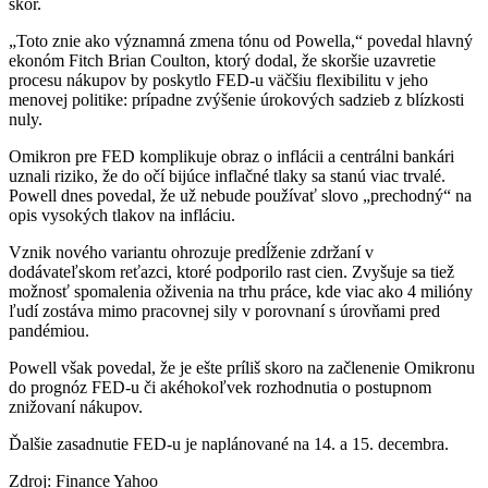
skôr.
„Toto znie ako významná zmena tónu od Powella,“ povedal hlavný
ekonóm Fitch Brian Coulton, ktorý dodal, že skoršie uzavretie
procesu nákupov by poskytlo FED-u väčšiu flexibilitu v jeho
menovej politike: prípadne zvýšenie úrokových sadzieb z blízkosti
nuly.
Omikron pre FED komplikuje obraz o inflácii a centrálni bankári
uznali riziko, že do očí bijúce inflačné tlaky sa stanú viac trvalé.
Powell dnes povedal, že už nebude používať slovo „prechodný“ na
opis vysokých tlakov na infláciu.
Vznik nového variantu ohrozuje predĺženie zdržaní v
dodávateľskom reťazci, ktoré podporilo rast cien. Zvyšuje sa tiež
možnosť spomalenia oživenia na trhu práce, kde viac ako 4 milióny
ľudí zostáva mimo pracovnej sily v porovnaní s úrovňami pred
pandémiou.
Powell však povedal, že je ešte príliš skoro na začlenenie Omikronu
do prognóz FED-u či akéhokoľvek rozhodnutia o postupnom
znižovaní nákupov.
Ďalšie zasadnutie FED-u je naplánované na 14. a 15. decembra.
Zdroj: Finance Yahoo