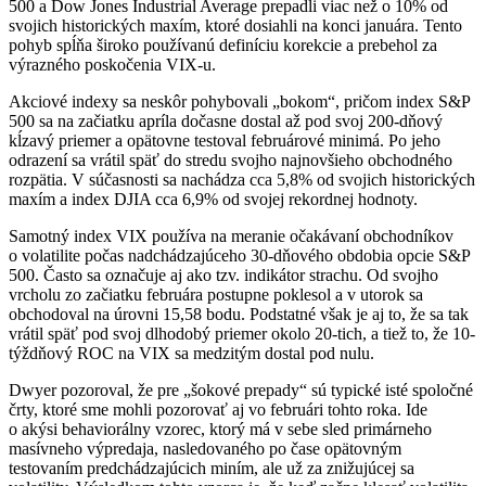
500 a Dow Jones Industrial Average prepadli viac než o 10% od
svojich historických maxím, ktoré dosiahli na konci januára. Tento
pohyb spĺňa široko používanú definíciu korekcie a prebehol za
výrazného poskočenia VIX-u.
Akciové indexy sa neskôr pohybovali „bokom“, pričom index S&P
500 sa na začiatku apríla dočasne dostal až pod svoj 200-dňový
kĺzavý priemer a opätovne testoval februárové minimá. Po jeho
odrazení sa vrátil späť do stredu svojho najnovšieho obchodného
rozpätia. V súčasnosti sa nachádza cca 5,8% od svojich historických
maxím a index DJIA cca 6,9% od svojej rekordnej hodnoty.
Samotný index VIX používa na meranie očakávaní obchodníkov
o volatilite počas nadchádzajúceho 30-dňového obdobia opcie S&P
500. Často sa označuje aj ako tzv. indikátor strachu. Od svojho
vrcholu zo začiatku februára postupne poklesol a v utorok sa
obchodoval na úrovni 15,58 bodu. Podstatné však je aj to, že sa tak
vrátil späť pod svoj dlhodobý priemer okolo 20-tich, a tiež to, že 10-
týždňový ROC na VIX sa medzitým dostal pod nulu.
Dwyer pozoroval, že pre „šokové prepady“ sú typické isté spoločné
črty, ktoré sme mohli pozorovať aj vo februári tohto roka. Ide
o akýsi behaviorálny vzorec, ktorý má v sebe sled primárneho
masívneho výpredaja, nasledovaného po čase opätovným
testovaním predchádzajúcich miním, ale už za znižujúcej sa