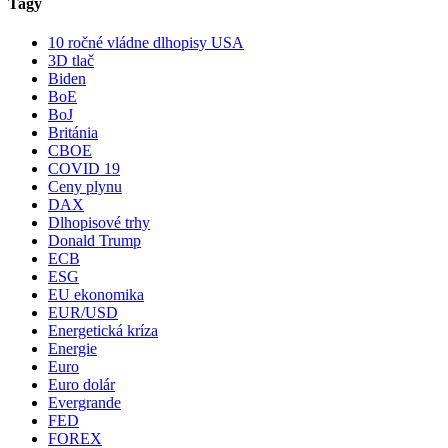
Tagy
10 ročné vládne dlhopisy USA
3D tlač
Biden
BoE
BoJ
Británia
CBOE
COVID 19
Ceny plynu
DAX
Dlhopisové trhy
Donald Trump
ECB
ESG
EU ekonomika
EUR/USD
Energetická kríza
Energie
Euro
Euro dolár
Evergrande
FED
FOREX