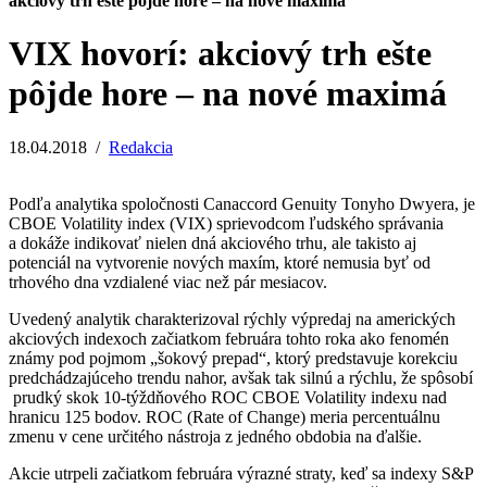
akciový trh ešte pôjde hore – na nové maximá
VIX hovorí: akciový trh ešte
pôjde hore – na nové maximá
18.04.2018
/
Redakcia
Podľa analytika spoločnosti Canaccord Genuity Tonyho Dwyera, je
CBOE Volatility index (VIX) sprievodcom ľudského správania
a dokáže indikovať nielen dná akciového trhu, ale takisto aj
potenciál na vytvorenie nových maxím, ktoré nemusia byť od
trhového dna vzdialené viac než pár mesiacov.
Uvedený analytik charakterizoval rýchly výpredaj na amerických
akciových indexoch začiatkom februára tohto roka ako fenomén
známy pod pojmom „šokový prepad“, ktorý predstavuje korekciu
predchádzajúceho trendu nahor, avšak tak silnú a rýchlu, že spôsobí
prudký skok 10-týždňového ROC CBOE Volatility indexu nad
hranicu 125 bodov. ROC (Rate of Change) meria percentuálnu
zmenu v cene určitého nástroja z jedného obdobia na ďalšie.
Akcie utrpeli začiatkom februára výrazné straty, keď sa indexy S&P