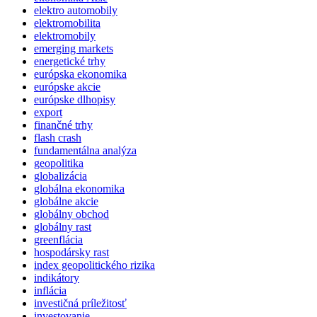
elektro automobily
elektromobilita
elektromobily
emerging markets
energetické trhy
európska ekonomika
európske akcie
európske dlhopisy
export
finančné trhy
flash crash
fundamentálna analýza
geopolitika
globalizácia
globálna ekonomika
globálne akcie
globálny obchod
globálny rast
greenflácia
hospodársky rast
index geopolitického rizika
indikátory
inflácia
investičná príležitosť
investovanie