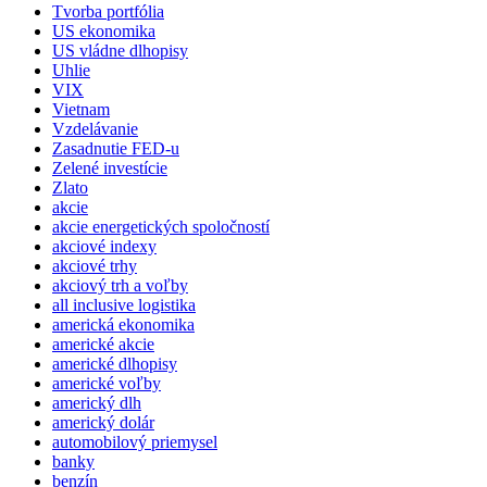
Tvorba portfólia
US ekonomika
US vládne dlhopisy
Uhlie
VIX
Vietnam
Vzdelávanie
Zasadnutie FED-u
Zelené investície
Zlato
akcie
akcie energetických spoločností
akciové indexy
akciové trhy
akciový trh a voľby
all inclusive logistika
americká ekonomika
americké akcie
americké dlhopisy
americké voľby
americký dlh
americký dolár
automobilový priemysel
banky
benzín