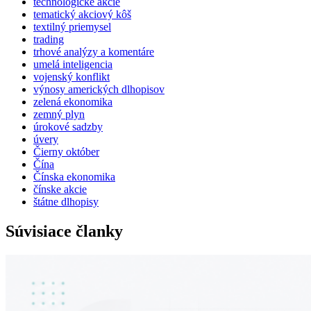
technologické akcie
tematický akciový kôš
textilný priemysel
trading
trhové analýzy a komentáre
umelá inteligencia
vojenský konflikt
výnosy amerických dlhopisov
zelená ekonomika
zemný plyn
úrokové sadzby
úvery
Čierny október
Čína
Čínska ekonomika
čínske akcie
štátne dlhopisy
Súvisiace članky