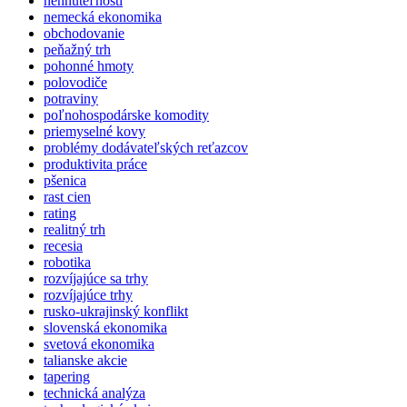
nehnuteľnosti
nemecká ekonomika
obchodovanie
peňažný trh
pohonné hmoty
polovodiče
potraviny
poľnohospodárske komodity
priemyselné kovy
problémy dodávateľských reťazcov
produktivita práce
pšenica
rast cien
rating
realitný trh
recesia
robotika
rozvíjajúce sa trhy
rozvíjajúce trhy
rusko-ukrajinský konflikt
slovenská ekonomika
svetová ekonomika
talianske akcie
tapering
technická analýza