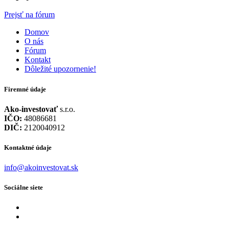
Prejsť na fórum
Domov
O nás
Fórum
Kontakt
Dôležité upozornenie!
Firemné údaje
Ako-investovať
s.r.o.
IČO:
48086681
DIČ:
2120040912
Kontaktné údaje
info@akoinvestovat.sk
Sociálne siete