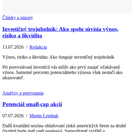
Články a názory
Investičný trojuholník: Ako spolu súvisia výnos,
riziko a likvidita
13.07.2026
/
Redakcia
Výnos, riziko a likvidita: Ako funguje investičný trojuholník
Pri porovnávaní investícií vás môže ako prvý zaujať očakávaný
výnos. Samotné percento potenciálneho výnosu však nestačí ako
ukazovateľ.
Analýzy a porovnania
Potenciál small-cap akcií
07.07.2026
/
Martin Lembak
Další kvartální sezóna ohlašovaní zisků amerických firem za druhé
čtvrtletí bude jistě opět napínavá. Samozřejmě zvláště u