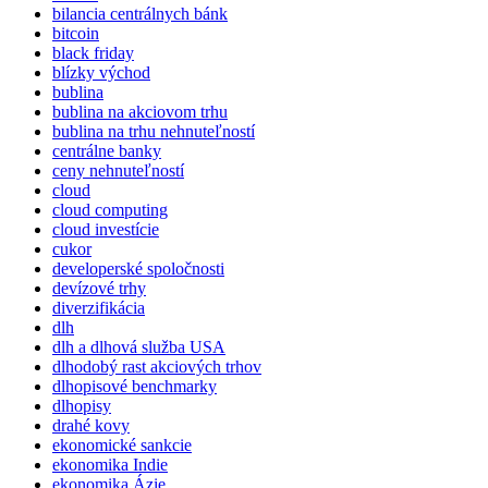
bilancia centrálnych bánk
bitcoin
black friday
blízky východ
bublina
bublina na akciovom trhu
bublina na trhu nehnuteľností
centrálne banky
ceny nehnuteľností
cloud
cloud computing
cloud investície
cukor
developerské spoločnosti
devízové trhy
diverzifikácia
dlh
dlh a dlhová služba USA
dlhodobý rast akciových trhov
dlhopisové benchmarky
dlhopisy
drahé kovy
ekonomické sankcie
ekonomika Indie
ekonomika Ázie