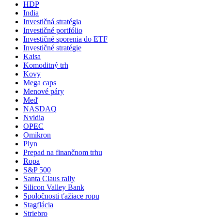
HDP
India
Investičná stratégia
Investičné portfólio
Investičné sporenia do ETF
Investičné stratégie
Kaisa
Komoditný trh
Kovy
Mega caps
Menové páry
Meď
NASDAQ
Nvidia
OPEC
Omikron
Plyn
Prepad na finančnom trhu
Ropa
S&P 500
Santa Claus rally
Silicon Valley Bank
Spoločnosti ťažiace ropu
Stagflácia
Striebro