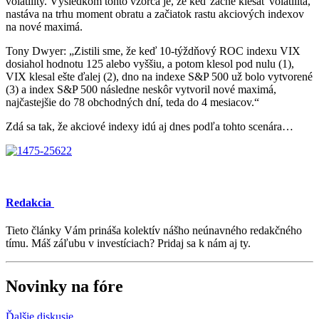
volatility. Výsledkom tohto vzorca je, že keď začne klesať volatilita,
nastáva na trhu moment obratu a začiatok rastu akciových indexov
na nové maximá.
Tony Dwyer: „Zistili sme, že keď 10-týždňový ROC indexu VIX
dosiahol hodnotu 125 alebo vyššiu, a potom klesol pod nulu (1),
VIX klesal ešte ďalej (2), dno na indexe S&P 500 už bolo vytvorené
(3) a index S&P 500 následne neskôr vytvoril nové maximá,
najčastejšie do 78 obchodných dní, teda do 4 mesiacov.“
Zdá sa tak, že akciové indexy idú aj dnes podľa tohto scenára…
Redakcia
Tieto články Vám prináša kolektív nášho neúnavného redakčného
tímu. Máš záľubu v investíciach? Pridaj sa k nám aj ty.
Novinky na fóre
Ďalšie diskusie