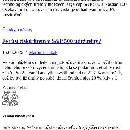
technologických firem v indexech large-cap S&P 500 a Nasdaq 100.
Očekávání jsou obrovská a růst zisků je odhadován přes 20%
meziročně.
Články a názory
Je růst zisků firem v S&P 500 udržitelný?
15.06.2026
/
Martin Lembak
Velkou otázkou s ohledem na pokračování akciového býčího trhu
nebo jeho brzkém vyčerpání je to, zda se podaří udržet silný růst
zisků. Pro 2. kvartál analytici zvýšili odhad na 21,7 % meziročně,
což by byl již druhý po sobě jdoucí čtvrtletí přes 20 %, kdy v 1.
Zobraziť viac
Vysoká návštevnosť
Sme klikaní. Veľké množstvo užívateľov (najvyššia návštevnosť