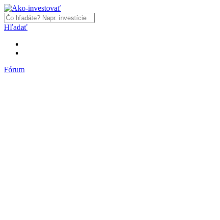
Hľadať
Fórum
Fórum
Články a názory
Trhy a makro
Akcie, dlhopisy
Fondy, ETF
Komodity
Krypto
Trading
Financie, dôchodky a nehnuteľnosti
Podnikanie
PR články
Najnovšie články