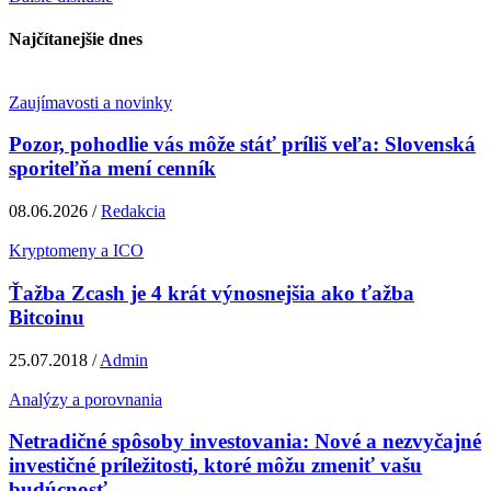
Najčítanejšie dnes
Zaujímavosti a novinky
Pozor, pohodlie vás môže stáť príliš veľa: Slovenská
sporiteľňa mení cenník
08.06.2026 /
Redakcia
Kryptomeny a ICO
Ťažba Zcash je 4 krát výnosnejšia ako ťažba
Bitcoinu
25.07.2018 /
Admin
Analýzy a porovnania
Netradičné spôsoby investovania: Nové a nezvyčajné
investičné príležitosti, ktoré môžu zmeniť vašu
budúcnosť