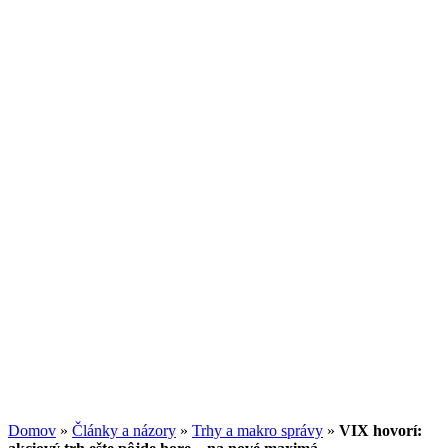
13.07.2026
/
Redakcia
Potenciál small-cap akcií
07.07.2026
/
Martin Lembak
Analýzy a porovnania
Grafy a kalkulačky
Domov
»
Články a názory
»
Trhy a makro správy
»
VIX hovorí: