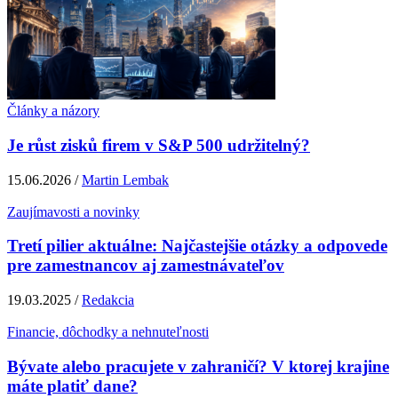
Články a názory
Je růst zisků firem v S&P 500 udržitelný?
15.06.2026 /
Martin Lembak
Zaujímavosti a novinky
Tretí pilier aktuálne: Najčastejšie otázky a odpovede
pre zamestnancov aj zamestnávateľov
19.03.2025 /
Redakcia
Financie, dôchodky a nehnuteľnosti
Bývate alebo pracujete v zahraničí? V ktorej krajine
máte platiť dane?