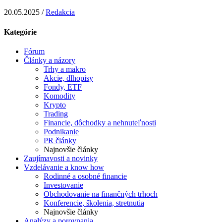
20.05.2025 /
Redakcia
Kategórie
Fórum
Články a názory
Trhy a makro
Akcie, dlhopisy
Fondy, ETF
Komodity
Krypto
Trading
Financie, dôchodky a nehnuteľnosti
Podnikanie
PR články
Najnovšie články
Zaujímavosti a novinky
Vzdelávanie a know how
Rodinné a osobné financie
Investovanie
Obchodovanie na finančných trhoch
Konferencie, školenia, stretnutia
Najnovšie články
Analýzy a porovnania