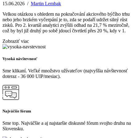
15.06.2026
/
Martin Lembak
Velkou otázkou s ohledem na pokračování akciového býčího trhu
nebo jeho brzkém vyčerpání je to, zda se podaří udržet silný růst
zisků. Pro 2. kvartál analytici zvýšili odhad na 21,7 % meziročně,
což by byl již druhý po sobě jdoucí čtvrtletí přes 20 %, kdy v 1.
Zobraziť viac
Vysoká návštevnosť
Sme klikaní. Veľké množstvo užívateľov (najvyššia návštevnosť
doteraz - 36 000 UIP/mesiac).
Najväčšie fórum
Sme top. Najväčšie a aj najstaršie diskusné fórum svojho druhu na
Slovensku.