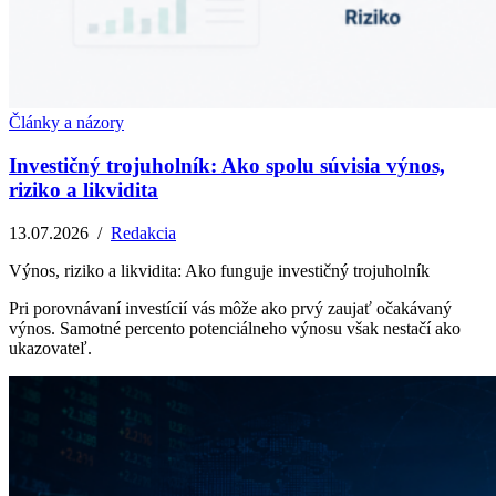
Články a názory
Investičný trojuholník: Ako spolu súvisia výnos,
riziko a likvidita
13.07.2026
/
Redakcia
Výnos, riziko a likvidita: Ako funguje investičný trojuholník
Pri porovnávaní investícií vás môže ako prvý zaujať očakávaný
výnos. Samotné percento potenciálneho výnosu však nestačí ako
ukazovateľ.