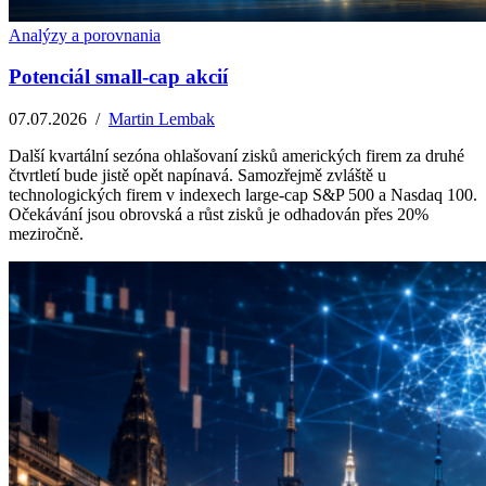
Analýzy a porovnania
Potenciál small-cap akcií
07.07.2026
/
Martin Lembak
Další kvartální sezóna ohlašovaní zisků amerických firem za druhé
čtvrtletí bude jistě opět napínavá. Samozřejmě zvláště u
technologických firem v indexech large-cap S&P 500 a Nasdaq 100.
Očekávání jsou obrovská a růst zisků je odhadován přes 20%
meziročně.