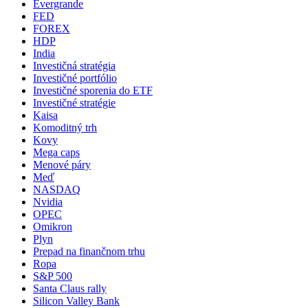
Evergrande
FED
FOREX
HDP
India
Investičná stratégia
Investičné portfólio
Investičné sporenia do ETF
Investičné stratégie
Kaisa
Komoditný trh
Kovy
Mega caps
Menové páry
Meď
NASDAQ
Nvidia
OPEC
Omikron
Plyn
Prepad na finančnom trhu
Ropa
S&P 500
Santa Claus rally
Silicon Valley Bank