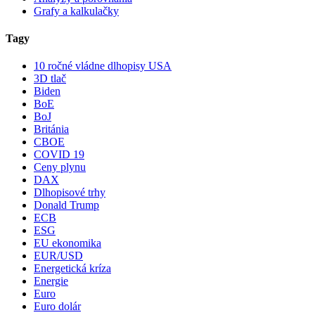
Grafy a kalkulačky
Tagy
10 ročné vládne dlhopisy USA
3D tlač
Biden
BoE
BoJ
Británia
CBOE
COVID 19
Ceny plynu
DAX
Dlhopisové trhy
Donald Trump
ECB
ESG
EU ekonomika
EUR/USD
Energetická kríza
Energie
Euro
Euro dolár