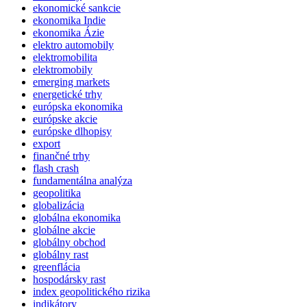
ekonomické sankcie
ekonomika Indie
ekonomika Ázie
elektro automobily
elektromobilita
elektromobily
emerging markets
energetické trhy
európska ekonomika
európske akcie
európske dlhopisy
export
finančné trhy
flash crash
fundamentálna analýza
geopolitika
globalizácia
globálna ekonomika
globálne akcie
globálny obchod
globálny rast
greenflácia
hospodársky rast
index geopolitického rizika
indikátory