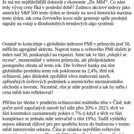
že má ten nejdůležitější doktorát z ekonomie „Dr. Měď“. Co nám
tedy vývoj ceny říká v poslední době? Zatímco akciové indexy jako
americký S&P 500 tento týden se dostaly na nová historická maxima
tento týden, tak cena červeného kovu stále generuje spíše prodejní
signály na vstup u dlouhodobých trendových algo systémů:
Ostatně to koinciduje s globálním indexem PMI v průmyslu pod 50,
měřícím agregátně aktivitu. Naproti tomu u světového PMI služeb je
index nad 50, poukazující na expanzi. Jsme tak ve fázi „rolující se
recese“, momentálně v sektoru průmyslu, ale předpokladem
postupného obratu už tento rok. Dle Světové banky má růst
globálního produktu tento rok poklesnout na 2,4%, třetí rok
ochlazení, jako důsledek zpoždění vlivu utahovaní sazeb,
zpřísněných úvěrových podmínek a anemického mezinárodního
obchodu a investic. Nicméně, růst je stále pozitivní a tak by měla i
cena mědi toto reflektovat?
Příčinu lze hledat v prudkém ochlazování realitního trhu v Číně, kde
počet nově započatých staveb byl níže přes 20% v 2023, těch ve
fázi konstrukce zaznamenaly pokles o 7% (i když u těch ve fázi
kompletace se jednalo stále setrvačně o růst 19%). Tudíž vyhlídky
nejsou nikterak růžové pro pro spotřebu kovu do budoucna v tomto
mědi intenzivním sektoru. Čína je zdaleka největším světovým