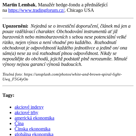
Martin Lembak
, Manažér hedge-fondu a přednášející
na
https://www.tradingforum.cz/
, Chicago USA
Upozornění:
Nejedná se o investiční doporučení, článek má jen a
pouze vzdělávací charakter. Obchodování instrumentů ať již
burzovních nebo mimoburzovních s sebou nese potenciální velké
riziko, nejen výnos a není vhodné pro každého.
Rozhodnutí
obchodovat je odpovědností každého jednotlivce a jedině on/ ona
sám(a) nese za svá rozhodnutí plnou odpovědnost. Nikdy se
nepouštějte do obchodů, jejichž podstatě plně nerozumíte. Minulé
výnosy nejsou garancí výnosů budoucích.
Titulná foto: https://unsplash.com/photos/white-and-brown-spiral-light-
Uwq_F5G4yOo
Tagy:
akciové indexy
akciové trhy
americká ekonomika
Čína
Čínska ekonomika
globálna ekonomika