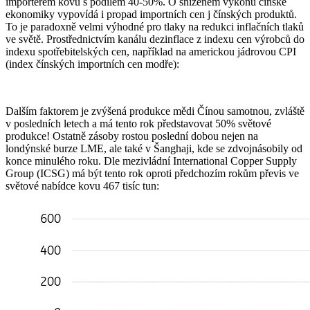
importérem kovu s podílem 40-50%. O sníženém výkonu čínské
ekonomiky vypovídá i propad importních cen j čínských produktů.
To je paradoxně velmi výhodné pro tlaky na redukci inflačních tlaků
ve světě. Prostřednictvím kanálu dezinflace z indexu cen výrobců do
indexu spotřebitelských cen, například na americkou jádrovou CPI
(index čínských importních cen modře):
Dalším faktorem je zvýšená produkce mědi Čínou samotnou, zvláště
v posledních letech a má tento rok představovat 50% světové
produkce! Ostatně zásoby rostou poslední dobou nejen na
londýnské burze LME, ale také v Šanghaji, kde se zdvojnásobily od
konce minulého roku. Dle mezivládní International Copper Supply
Group (ICSG) má být tento rok oproti předchozím rokům převis ve
světové nabídce kovu 467 tisíc tun: