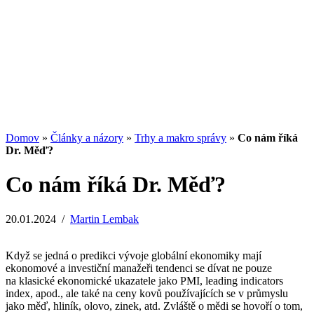
13.07.2026
/
Redakcia
Potenciál small-cap akcií
07.07.2026
/
Martin Lembak
Analýzy a porovnania
Grafy a kalkulačky
Domov
»
Články a názory
»
Trhy a makro správy
»
Co nám říká
Dr. Měď?
Co nám říká Dr. Měď?
20.01.2024
/
Martin Lembak
Když se jedná o predikci vývoje globální ekonomiky mají
ekonomové a investiční manažeři tendenci se dívat ne pouze
na klasické ekonomické ukazatele jako PMI, leading indicators
index, apod., ale také na ceny kovů používajících se v průmyslu
jako měď, hliník, olovo, zinek, atd. Zvláště o mědi se hovoří o tom,