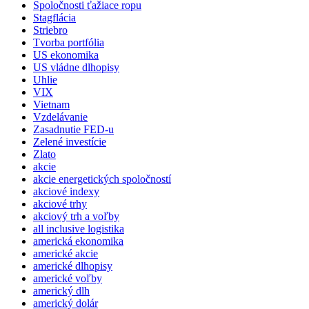
Spoločnosti ťažiace ropu
Stagflácia
Striebro
Tvorba portfólia
US ekonomika
US vládne dlhopisy
Uhlie
VIX
Vietnam
Vzdelávanie
Zasadnutie FED-u
Zelené investície
Zlato
akcie
akcie energetických spoločností
akciové indexy
akciové trhy
akciový trh a voľby
all inclusive logistika
americká ekonomika
americké akcie
americké dlhopisy
americké voľby
americký dlh
americký dolár