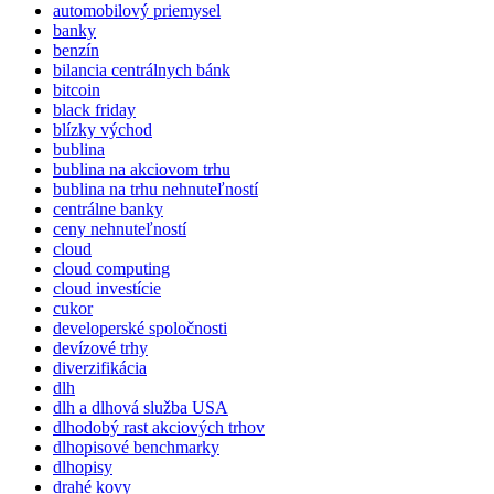
automobilový priemysel
banky
benzín
bilancia centrálnych bánk
bitcoin
black friday
blízky východ
bublina
bublina na akciovom trhu
bublina na trhu nehnuteľností
centrálne banky
ceny nehnuteľností
cloud
cloud computing
cloud investície
cukor
developerské spoločnosti
devízové trhy
diverzifikácia
dlh
dlh a dlhová služba USA
dlhodobý rast akciových trhov
dlhopisové benchmarky
dlhopisy
drahé kovy