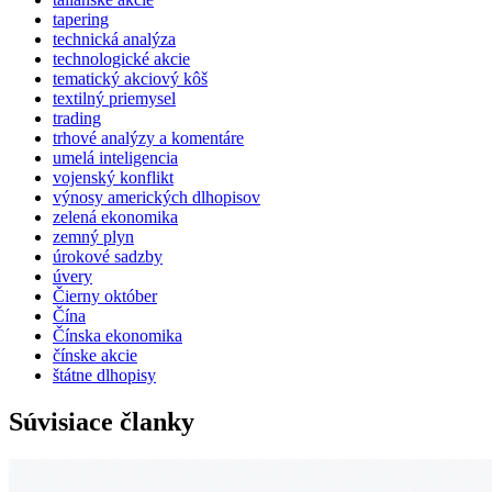
tapering
technická analýza
technologické akcie
tematický akciový kôš
textilný priemysel
trading
trhové analýzy a komentáre
umelá inteligencia
vojenský konflikt
výnosy amerických dlhopisov
zelená ekonomika
zemný plyn
úrokové sadzby
úvery
Čierny október
Čína
Čínska ekonomika
čínske akcie
štátne dlhopisy
Súvisiace članky