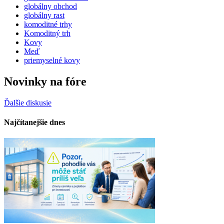
globálny obchod
globálny rast
komoditné trhy
Komoditný trh
Kovy
Meď
priemyselné kovy
Novinky na fóre
Ďalšie diskusie
Najčítanejšie dnes