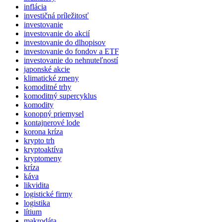
inflácia
investičná príležitosť
investovanie
investovanie do akcií
investovanie do dlhopisov
investovanie do fondov a ETF
investovanie do nehnuteľností
japonské akcie
klimatické zmeny
komoditné trhy
komoditný supercyklus
komodity
konopný priemysel
kontajnerové lode
korona kríza
krypto trh
kryptoaktíva
kryptomeny
kríza
káva
likvidita
logistické firmy
logistika
lítium
makrodáta