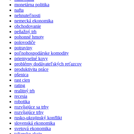
monetárna politika
nafta
nehnuteľnosti
nemecká ekonomika
obchodovanie
peňažný trh
pohonné hmoty
polovodiče
potraviny
poľnohospodárske komodity
priemyselné kovy
problémy dodávateľských reťazcov
produktivita práce
pšenica
rast cien
rating
realitný trh
recesia
robotika
rozvíjajúce sa trhy
rozvíjajúce trhy
rusko-ukrajinský konflikt
slovenská ekonomika
svetová ekonomika
talianske akcie