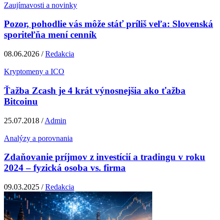
Zaujímavosti a novinky
Pozor, pohodlie vás môže stáť príliš veľa: Slovenská
sporiteľňa mení cenník
08.06.2026 /
Redakcia
Kryptomeny a ICO
Ťažba Zcash je 4 krát výnosnejšia ako ťažba
Bitcoinu
25.07.2018 /
Admin
Analýzy a porovnania
Zdaňovanie príjmov z investícií a tradingu v roku
2024 – fyzická osoba vs. firma
09.03.2025 /
Redakcia