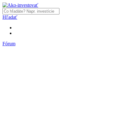
Hľadať
Fórum
Fórum
Články a názory
Trhy a makro
Akcie, dlhopisy
Fondy, ETF
Komodity
Krypto
Trading
Financie, dôchodky a nehnuteľnosti
Podnikanie
PR články
Najnovšie články