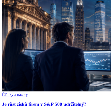
Články a názory
Je růst zisků firem v S&P 500 udržitelný?