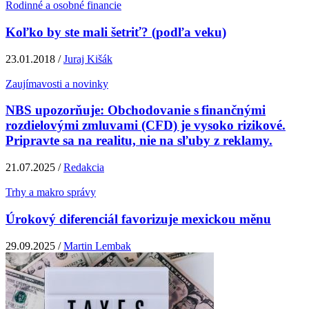
Rodinné a osobné financie
Koľko by ste mali šetriť? (podľa veku)
23.01.2018 /
Juraj Kišák
Zaujímavosti a novinky
NBS upozorňuje: Obchodovanie s finančnými
rozdielovými zmluvami (CFD) je vysoko rizikové.
Pripravte sa na realitu, nie na sľuby z reklamy.
21.07.2025 /
Redakcia
Trhy a makro správy
Úrokový diferenciál favorizuje mexickou měnu
29.09.2025 /
Martin Lembak