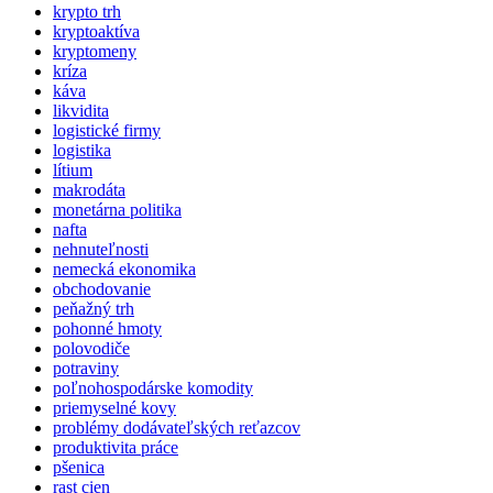
krypto trh
kryptoaktíva
kryptomeny
kríza
káva
likvidita
logistické firmy
logistika
lítium
makrodáta
monetárna politika
nafta
nehnuteľnosti
nemecká ekonomika
obchodovanie
peňažný trh
pohonné hmoty
polovodiče
potraviny
poľnohospodárske komodity
priemyselné kovy
problémy dodávateľských reťazcov
produktivita práce
pšenica
rast cien