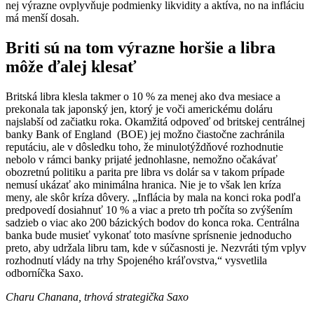
nej výrazne ovplyvňuje podmienky likvidity a aktíva, no na infláciu
má menší dosah.
Briti sú na tom výrazne horšie a libra
môže ďalej klesať
Britská libra klesla takmer o 10 % za menej ako dva mesiace a
prekonala tak japonský jen, ktorý je voči americkému doláru
najslabší od začiatku roka. Okamžitá odpoveď od britskej centrálnej
banky Bank of England (BOE) jej možno čiastočne zachránila
reputáciu, ale v dôsledku toho, že minulotýždňové rozhodnutie
nebolo v rámci banky prijaté jednohlasne, nemožno očakávať
obozretnú politiku a parita pre libra vs dolár sa v takom prípade
nemusí ukázať ako minimálna hranica. Nie je to však len kríza
meny, ale skôr kríza dôvery. „Inflácia by mala na konci roka podľa
predpovedí dosiahnuť 10 % a viac a preto trh počíta so zvýšením
sadzieb o viac ako 200 bázických bodov do konca roka. Centrálna
banka bude musieť vykonať toto masívne sprísnenie jednoducho
preto, aby udržala libru tam, kde v súčasnosti je. Nezvráti tým vplyv
rozhodnutí vlády na trhy Spojeného kráľovstva,“ vysvetlila
odborníčka Saxo.
Charu Chanana, trhová strategička Saxo