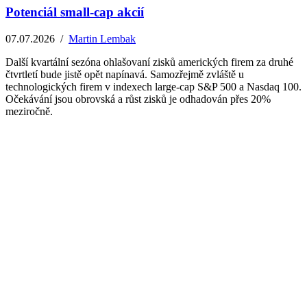
Potenciál small-cap akcií
07.07.2026
/
Martin Lembak
Další kvartální sezóna ohlašovaní zisků amerických firem za druhé
čtvrtletí bude jistě opět napínavá. Samozřejmě zvláště u
technologických firem v indexech large-cap S&P 500 a Nasdaq 100.
Očekávání jsou obrovská a růst zisků je odhadován přes 20%
meziročně.