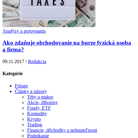
Analýzy a porovnania
Ako zdaňuje obchodovanie na burze fyzická osoba
a firma?
09.11.2017 /
Redakcia
Kategórie
Fórum
Články a názory
Trhy a makro
Akcie, dlhopisy
Fondy, ETF
Komodity
Krypto
Trading
Financie, dôchodky a nehnuteľnosti
Podnikanie