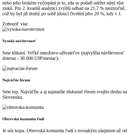
nebo jeho brzkém vyčerpání je to, zda se podaří udržet silný růst
zisků. Pro 2. kvartál analytici zvýšili odhad na 21,7 % meziročně,
což by byl již druhý po sobě jdoucí čtvrtletí přes 20 %, kdy v 1.
Zobraziť viac
Vysoká návštevnosť
Sme klikaní. Veľké množstvo užívateľov (najvyššia návštevnosť
doteraz - 36 000 UIP/mesiac).
Najväčšie fórum
Sme top. Najväčšie a aj najstaršie diskusné fórum svojho druhu na
Slovensku.
Obrovská komunita ľudí
Je nás kopa. Obrovská komunita ľudí s rovnakým záujmom už od