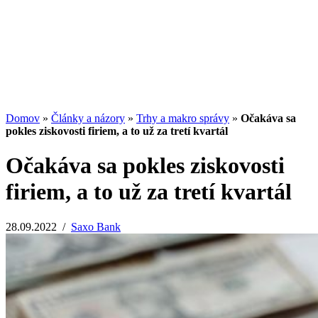
Potenciál small-cap akcií
07.07.2026
/
Martin Lembak
Analýzy a porovnania
Grafy a kalkulačky
Domov
»
Články a názory
»
Trhy a makro správy
»
Očakáva sa
pokles ziskovosti firiem, a to už za tretí kvartál
Očakáva sa pokles ziskovosti
firiem, a to už za tretí kvartál
28.09.2022
/
Saxo Bank