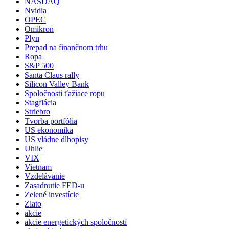
NASDAQ
Nvidia
OPEC
Omikron
Plyn
Prepad na finančnom trhu
Ropa
S&P 500
Santa Claus rally
Silicon Valley Bank
Spoločnosti ťažiace ropu
Stagflácia
Striebro
Tvorba portfólia
US ekonomika
US vládne dlhopisy
Uhlie
VIX
Vietnam
Vzdelávanie
Zasadnutie FED-u
Zelené investície
Zlato
akcie
akcie energetických spoločností