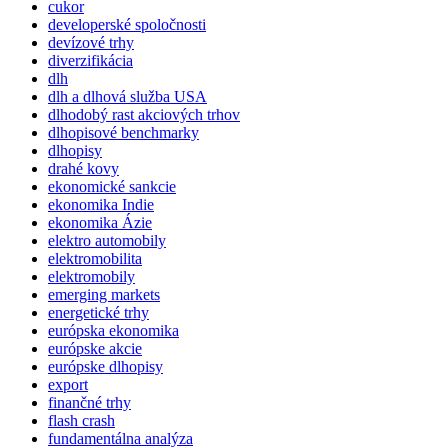
cukor
developerské spoločnosti
devízové trhy
diverzifikácia
dlh
dlh a dlhová služba USA
dlhodobý rast akciových trhov
dlhopisové benchmarky
dlhopisy
drahé kovy
ekonomické sankcie
ekonomika Indie
ekonomika Ázie
elektro automobily
elektromobilita
elektromobily
emerging markets
energetické trhy
európska ekonomika
európske akcie
európske dlhopisy
export
finančné trhy
flash crash
fundamentálna analýza