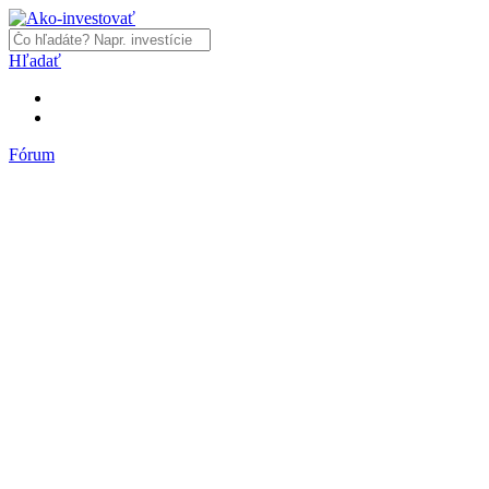
Hľadať
Fórum
Fórum
Články a názory
Trhy a makro
Akcie, dlhopisy
Fondy, ETF
Komodity
Krypto
Trading
Financie, dôchodky a nehnuteľnosti
Podnikanie
PR články
Najnovšie články