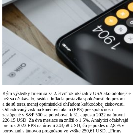
Kým výsledky firiem sa za 2. štvrťrok ukázali v USA ako odolnejšie
než sa očakávalo, rastúca inflácia postavila spoločnosti do pozoru
a tie sú teraz menej optimistické ohľadom krátkodobej ziskovosti.
Odhadovaný zisk na kmeňovú akciu (EPS) pre spoločnosti
zastúpené v S&P 500 sa pohyboval k 31. augustu 2022 na úrovni
226,15 USD. Za dva mesiace sa znížil o 1,5%. Analytici očakávajú
pre rok 2023 EPS na úrovni 243,68 USD, čo je pokles o 2,8 % v
porovnaní s júnovou prognózou vo výške 250,61 USD. „Firmy