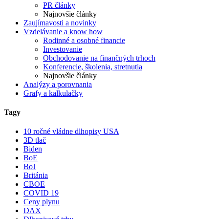
PR články
Najnovšie články
Zaujímavosti a novinky
Vzdelávanie a know how
Rodinné a osobné financie
Investovanie
Obchodovanie na finančných trhoch
Konferencie, školenia, stretnutia
Najnovšie články
Analýzy a porovnania
Grafy a kalkulačky
Tagy
10 ročné vládne dlhopisy USA
3D tlač
Biden
BoE
BoJ
Británia
CBOE
COVID 19
Ceny plynu
DAX