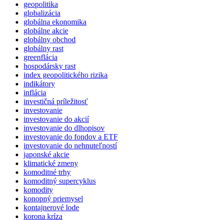
geopolitika
globalizácia
globálna ekonomika
globálne akcie
globálny obchod
globálny rast
greenflácia
hospodársky rast
index geopolitického rizika
indikátory
inflácia
investičná príležitosť
investovanie
investovanie do akcií
investovanie do dlhopisov
investovanie do fondov a ETF
investovanie do nehnuteľností
japonské akcie
klimatické zmeny
komoditné trhy
komoditný supercyklus
komodity
konopný priemysel
kontajnerové lode
korona kríza