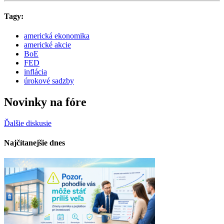
Tagy:
americká ekonomika
americké akcie
BoE
FED
inflácia
úrokové sadzby
Novinky na fóre
Ďalšie diskusie
Najčítanejšie dnes