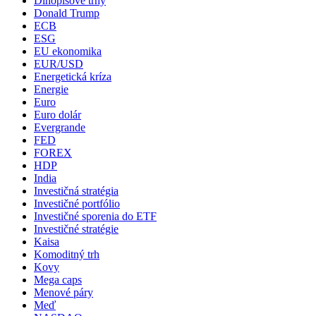
Dlhopisové trhy
Donald Trump
ECB
ESG
EU ekonomika
EUR/USD
Energetická kríza
Energie
Euro
Euro dolár
Evergrande
FED
FOREX
HDP
India
Investičná stratégia
Investičné portfólio
Investičné sporenia do ETF
Investičné stratégie
Kaisa
Komoditný trh
Kovy
Mega caps
Menové páry
Meď