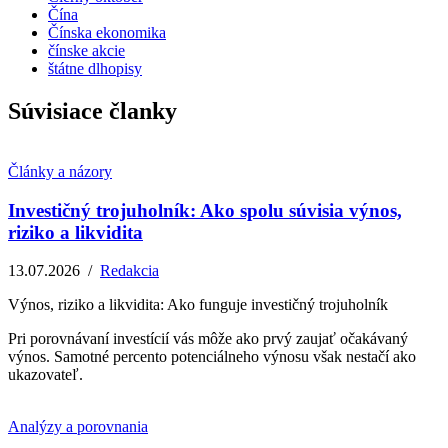
Čína
Čínska ekonomika
čínske akcie
štátne dlhopisy
Súvisiace članky
Články a názory
Investičný trojuholník: Ako spolu súvisia výnos,
riziko a likvidita
13.07.2026
/
Redakcia
Výnos, riziko a likvidita: Ako funguje investičný trojuholník
Pri porovnávaní investícií vás môže ako prvý zaujať očakávaný
výnos. Samotné percento potenciálneho výnosu však nestačí ako
ukazovateľ.
Analýzy a porovnania