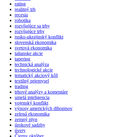
rating
realitný trh
recesia
robotika
rozvíjajúce sa trhy
rozvíjajúce trhy
rusko-ukrajinský konflikt
slovenská ekonomika
svetová ekonomika
talianske akcie
tapering
technická analýza
technologické akcie
tematický akciový kôš
textilný priemysel
trading
trhové analýzy a komentáre
umelá inteligencia
vojenský konflikt
výnosy amerických dlhopisov
zelená ekonomika
zemný plyn
úrokové sadzby
úvery
Čierny október