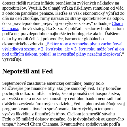
doteraz riešili rastúcu infláciu prenášaním zvýšených nákladov na
spotrebiteľov. Využili, že tí majú vďaka fiškálnym stimulom od vlád
z obdobia pandémie peniaze. Keďže sa však ekonomický výhľad zo
dňa na deň zhoršuje, firmy narazia zo strany spotrebiteľov na odpor,
čo sa pravdepodobne prejaví aj vo výkaze ziskov,“ odhaduje
Charu
Chanana
, trhová strategička Saxo. Z pohľadu sektorov budú na tom
podľa nej pravdepodobne najhoršie technologické akcie. Ďalšiemu
tlaku by mohli čeliť aj polovodiče, barometer globálneho
ekonomického zdravia. „
Sektor ropy a zemného plynu zachraňoval
výsledkovú sezónu v 2. štvrťroku, ale v 3. štvrťroku môže byť aj on
pod určitým tlakom, pokiaľ sa investičné plány nezačnú zlepšovať
,“
vysvetľuje.
Nepotešil ani Fed
Septembrové zasadnutie americkej centrálnej banky bolo
kľúčovejšie pre finančné trhy, ako pre samotný Fed. Trhy konečne
pochopili odkaz o inflácii a teda, že ani pomalší rast hospodárstva,
ani vyššia miera nezamestnanosti by centrálnu banku neodradili od
ďalšieho zvýšenia úrokových sadzieb. „Fed naplno uskutočňuje svoj
program kvantitatívneho sprísňovania, ktorý rýchlym tempom
vysáva likviditu z finančných trhov. Cieľom je zmenšiť súvahu
Fedu o 95 miliárd dolárov mesačne, čo je dvojnásobok augustového
tempa,“ hovorí Charu Chanana. Kvantitatívne sprísňovanie podľa