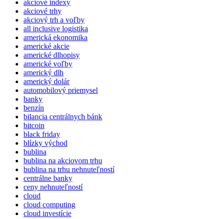
akciové indexy
akciové trhy
akciový trh a voľby
all inclusive logistika
americká ekonomika
americké akcie
americké dlhopisy
americké voľby
americký dlh
americký dolár
automobilový priemysel
banky
benzín
bilancia centrálnych bánk
bitcoin
black friday
blízky východ
bublina
bublina na akciovom trhu
bublina na trhu nehnuteľností
centrálne banky
ceny nehnuteľností
cloud
cloud computing
cloud investície