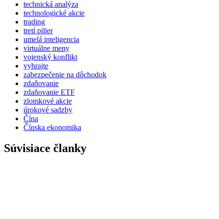
technická analýza
technologické akcie
trading
tretí pilier
umelá inteligencia
virtuálne meny
vojenský konflikt
vyhrajte
zabezpečenie na dôchodok
zdaňovanie
zdaňovanie ETF
zlomkové akcie
úrokové sadzby
Čína
Čínska ekonomika
Súvisiace članky