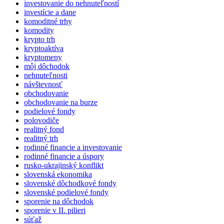
investovanie do nehnuteľností
investície a dane
komoditné trhy
komodity
krypto trh
kryptoaktíva
kryptomeny
môj dôchodok
nehnuteľnosti
návštevnosť
obchodovanie
obchodovanie na burze
podielové fondy
polovodiče
realitný fond
realitný trh
rodinné financie a investovanie
rodinné financie a úspory
rusko-ukrajinský konflikt
slovenská ekonomika
slovenské dôchodkové fondy
slovenské podielové fondy
sporenie na dôchodok
sporenie v II. pilieri
súťaž