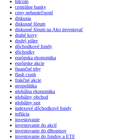
bitcoin
centrálne banky
ceny nehnuteľností
diskusia
diskusné fórum
diskusné fórum na Ako investovať
drahé kovy
druhý pilier
dôchodkové fondy
dôchodky
európska ekonomika
európske akcie
finančné trhy
flash crash
frakčné akcie
geopolitika
globálna ekonomika
globálny obchod
globálny rast
indexové dôchodkové fondy
inflácia
investovanie
investovanie do akcií
investovanie do dlhopisov
investovanie do fondov a ETF