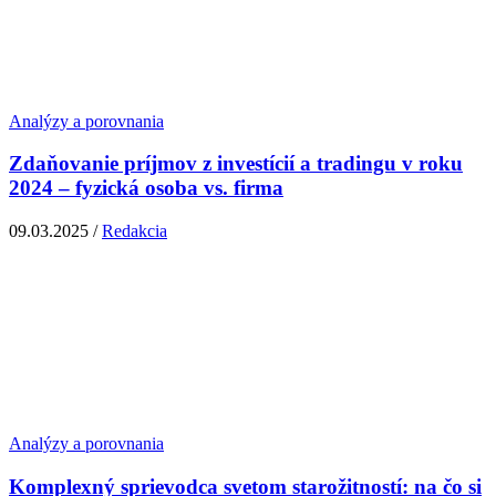
Analýzy a porovnania
Zdaňovanie príjmov z investícií a tradingu v roku
2024 – fyzická osoba vs. firma
09.03.2025 /
Redakcia
Analýzy a porovnania
Komplexný sprievodca svetom starožitností: na čo si