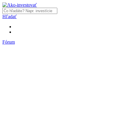
Hľadať
Fórum
Fórum
Články a názory
Trhy a makro
Akcie, dlhopisy
Fondy, ETF
Komodity
Krypto
Trading
Financie, dôchodky a nehnuteľnosti
Podnikanie
PR články
Najnovšie články