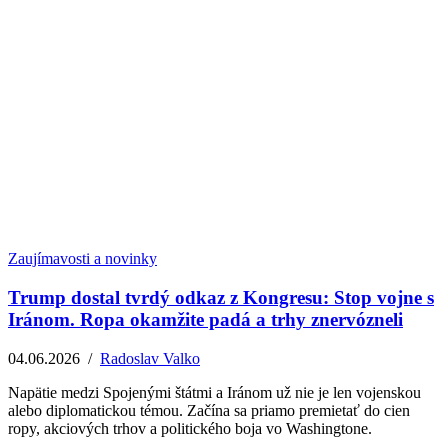
Zaujímavosti a novinky
Trump dostal tvrdý odkaz z Kongresu: Stop vojne s
Iránom. Ropa okamžite padá a trhy znervózneli
04.06.2026
/
Radoslav Valko
Napätie medzi Spojenými štátmi a Iránom už nie je len vojenskou
alebo diplomatickou témou. Začína sa priamo premietať do cien
ropy, akciových trhov a politického boja vo Washingtone.