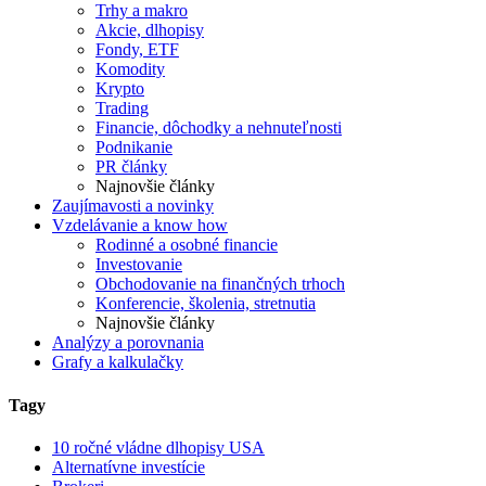
Trhy a makro
Akcie, dlhopisy
Fondy, ETF
Komodity
Krypto
Trading
Financie, dôchodky a nehnuteľnosti
Podnikanie
PR články
Najnovšie články
Zaujímavosti a novinky
Vzdelávanie a know how
Rodinné a osobné financie
Investovanie
Obchodovanie na finančných trhoch
Konferencie, školenia, stretnutia
Najnovšie články
Analýzy a porovnania
Grafy a kalkulačky
Tagy
10 ročné vládne dlhopisy USA
Alternatívne investície