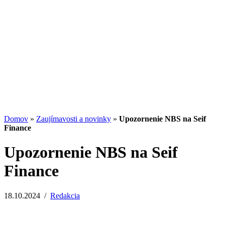
Potenciál small-cap akcií
07.07.2026
/
Martin Lembak
Analýzy a porovnania
Grafy a kalkulačky
Domov
»
Zaujímavosti a novinky
»
Upozornenie NBS na Seif
Finance
Upozornenie NBS na Seif
Finance
18.10.2024
/
Redakcia