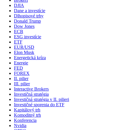
Brokeri
DJIA
Dane a investície
Dlhopisové trhy
Donald Trump
Dow Jones
ECB
ESG investície
ETF
EUR/USD
Elon Musk
Energetická kríza
Energie
FED
FOREX
II. pilier
III. pilier
Interactive Brokers
Investičná stratégia
Investičná stratégia v II. pilieri
Investičné sporenia do ETF
Kapitálový trh
Komoditný trh
Konferencia
Nvidia