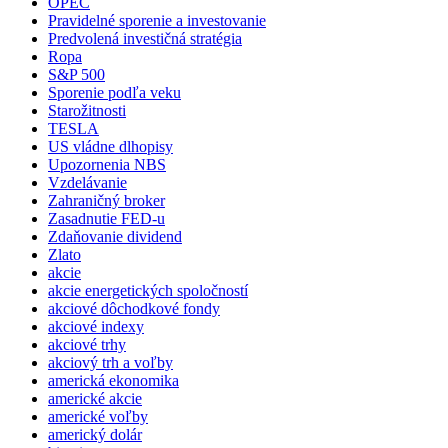
OPEC
Pravidelné sporenie a investovanie
Predvolená investičná stratégia
Ropa
S&P 500
Sporenie podľa veku
Starožitnosti
TESLA
US vládne dlhopisy
Upozornenia NBS
Vzdelávanie
Zahraničný broker
Zasadnutie FED-u
Zdaňovanie dividend
Zlato
akcie
akcie energetických spoločností
akciové dôchodkové fondy
akciové indexy
akciové trhy
akciový trh a voľby
americká ekonomika
americké akcie
americké voľby
americký dolár