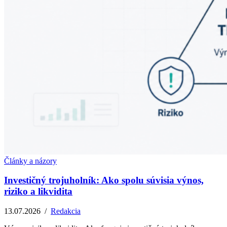
Články a názory
Investičný trojuholník: Ako spolu súvisia výnos,
riziko a likvidita
13.07.2026
/
Redakcia