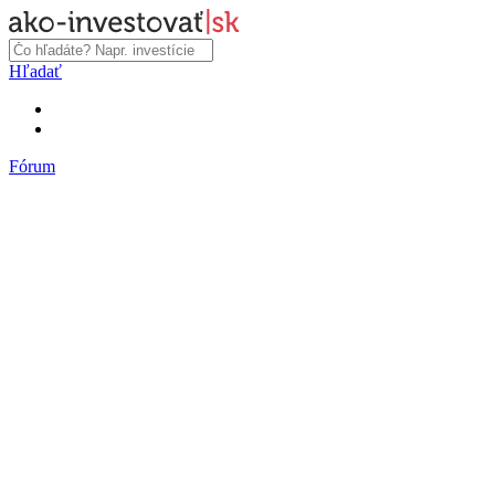
Hľadať
Fórum
Fórum
Články a názory
Trhy a makro
Akcie, dlhopisy
Fondy, ETF
Komodity
Krypto
Trading
Financie, dôchodky a nehnuteľnosti
Podnikanie
PR články
Najnovšie články