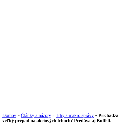
Americký dolar může dále posilovat
04.08.2026
/
Martin Lembak
Investičný trojuholník: Ako spolu súvisia
výnos, riziko a likvidita
13.07.2026
/
Redakcia
Potenciál small-cap akcií
07.07.2026
/
Martin Lembak
Analýzy a porovnania
Grafy a kalkulačky
Domov
»
Články a názory
»
Trhy a makro správy
»
Prichádza
veľký prepad na akciových trhoch? Predáva aj Buffett.