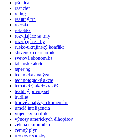
pšenica
rast cien
rating
realitný trh
recesia
robotika
rozvíjajúce sa trhy
rozvíjajúce trhy
rusko-ukrajinský konflikt
slovenská ekonomika
svetová ekonomika
talianske akcie
tapering
technická analýza
technologické akcie
tematický akciový kôš
textilný priemysel
trading
trhové analýzy a komentáre
umelá inteligencia
vojenský konflikt
výnosy amerických dlhopisov
zelená ekonomika
zemný plyn
úrokové sadzby