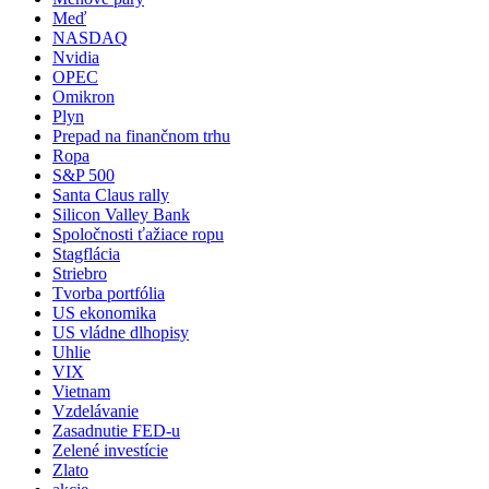
Meď
NASDAQ
Nvidia
OPEC
Omikron
Plyn
Prepad na finančnom trhu
Ropa
S&P 500
Santa Claus rally
Silicon Valley Bank
Spoločnosti ťažiace ropu
Stagflácia
Striebro
Tvorba portfólia
US ekonomika
US vládne dlhopisy
Uhlie
VIX
Vietnam
Vzdelávanie
Zasadnutie FED-u
Zelené investície
Zlato