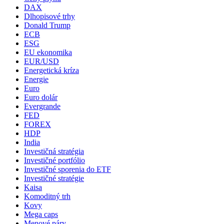
DAX
Dlhopisové trhy
Donald Trump
ECB
ESG
EU ekonomika
EUR/USD
Energetická kríza
Energie
Euro
Euro dolár
Evergrande
FED
FOREX
HDP
India
Investičná stratégia
Investičné portfólio
Investičné sporenia do ETF
Investičné stratégie
Kaisa
Komoditný trh
Kovy
Mega caps
Menové páry