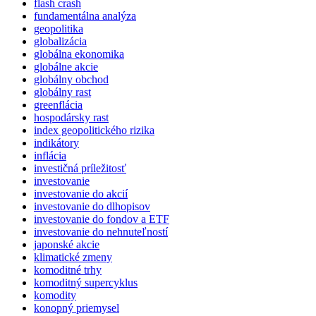
flash crash
fundamentálna analýza
geopolitika
globalizácia
globálna ekonomika
globálne akcie
globálny obchod
globálny rast
greenflácia
hospodársky rast
index geopolitického rizika
indikátory
inflácia
investičná príležitosť
investovanie
investovanie do akcií
investovanie do dlhopisov
investovanie do fondov a ETF
investovanie do nehnuteľností
japonské akcie
klimatické zmeny
komoditné trhy
komoditný supercyklus
komodity
konopný priemysel