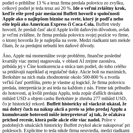
podiel o približne 13 % a teraz firma predala polovicu zo zvyšku,
celkový podiel je teda teraz asi 20 %.
Ide o veľmi zvláštny krok,
keďže ešte pred pár mesiacmi Buffett hovoril o spoločnosti
Apple ako o najlepšom biznise na svete, ktorý je podľa neho
ešte lepší ako American Express či Coca-Cola.
Buffett vtedy
hovoril, že predali časť akcií Apple kvôli daňovým dôvodom, avšak
je veľmi zvláštne, že firma predala polovicu svojej pozície vo firme,
o ktorej hovorila že je najlepšia na svete. Medzi riadkami tam niekde
čítam, že za predajmi nebudú len daňové dôvody.
Áno, Apple má momentálne svoje problémy, finančne posledné
kvartály viac menej stagnovala, v oblasti AI zrejme zaostáva,
pribúda jej v Číne konkurencia a stráca tam podiel, do toho celého
sa pridávajú napríklad aj regulačné tlaky. Akcie boli na maximách,
Berkshire na nich mala zhodnotenie okolo 500-800 % a tvorila
veľkú časť portfólia, preto je vlastne aj logické, že firma polovicu
predala, interpretácia je asi teda na každom z nás. Firme tak pribudlo
do hotovosti, aj kvôli predaju Applu, teda zopár ďalších desiatok
miliárd USD a objem cashu Berkshire je zhruba 277 miliárd USD,
čo je historický rekord.
Buffett historicky už viackrát ukázal, že
má dobrý čuch na nákup akcií a preto sa jeho predaj Applu a
kumulovanie hotovosti môže interpretovať aj tak, že očakáva
príchod recesie, ktorá pošle akcie ešte viac nadol.
Práve v
podobných situáciách historicky Buffett zvykol akcie nakupovať pri
poklesoch. Explicitne to teda nikde firma neuviedla, medzi riadkami