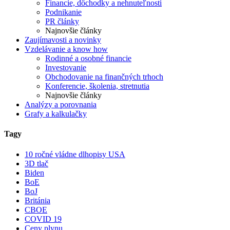
Financie, dôchodky a nehnuteľnosti
Podnikanie
PR články
Najnovšie články
Zaujímavosti a novinky
Vzdelávanie a know how
Rodinné a osobné financie
Investovanie
Obchodovanie na finančných trhoch
Konferencie, školenia, stretnutia
Najnovšie články
Analýzy a porovnania
Grafy a kalkulačky
Tagy
10 ročné vládne dlhopisy USA
3D tlač
Biden
BoE
BoJ
Británia
CBOE
COVID 19
Ceny plynu