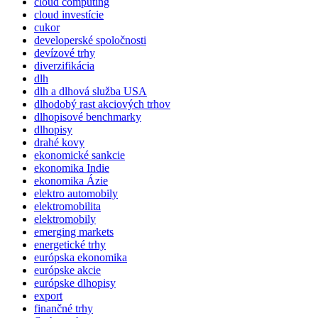
cloud computing
cloud investície
cukor
developerské spoločnosti
devízové trhy
diverzifikácia
dlh
dlh a dlhová služba USA
dlhodobý rast akciových trhov
dlhopisové benchmarky
dlhopisy
drahé kovy
ekonomické sankcie
ekonomika Indie
ekonomika Ázie
elektro automobily
elektromobilita
elektromobily
emerging markets
energetické trhy
európska ekonomika
európske akcie
európske dlhopisy
export
finančné trhy