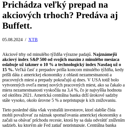
Prichádza veľký prepad na
akciových trhoch? Predáva aj
Buffett.
05.08.2024
/
XTB
Akciové trhy od minulého týždňa výrazne padajú.
Najznámejší
akciový index S&P 500 od svojich maxím z minulého mesiaca
oslabuje už takmer o 10 % a technologický index Nasdaq už o
15 %.
Veľká časť z prepadov prišla koncom minulého týždňa, kedy
prišli dáta z americkej ekonomiky z oblasti nezamestnanosti a
pracovných miest a prepady pokračujú aj dnes. V USA totiž bolo
vytvorených oveľa menej nových pracovných miest, ako sa čakalo a
miera nezamestnanosti vyskočila na 3,4 %, čo je najvyššia hodnota
od októbra 2021. Americká centrálna banka drží úrokové sadzby
stále vysoko, okolo úrovne 5 % a nepristupuje k ich znižovaniu.
Tieto posledné dáta však vystrašili investorov, ktorí slabšie čísla
mohli považovať za náznak spomaľovania americkej ekonomiky a
začali sa obávať príchodu recesie, ktorá by sa dala odvrátiť znížením
sadzieb, ku ktorým ale Fed zatiaľ nepristupuje. Centrálna banka