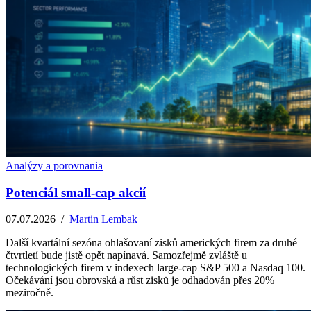
Analýzy a porovnania
Potenciál small-cap akcií
07.07.2026
/
Martin Lembak
Další kvartální sezóna ohlašovaní zisků amerických firem za druhé
čtvrtletí bude jistě opět napínavá. Samozřejmě zvláště u
technologických firem v indexech large-cap S&P 500 a Nasdaq 100.
Očekávání jsou obrovská a růst zisků je odhadován přes 20%
meziročně.