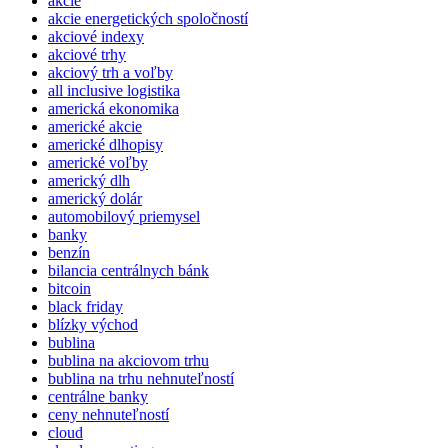
akcie
akcie energetických spoločností
akciové indexy
akciové trhy
akciový trh a voľby
all inclusive logistika
americká ekonomika
americké akcie
americké dlhopisy
americké voľby
americký dlh
americký dolár
automobilový priemysel
banky
benzín
bilancia centrálnych bánk
bitcoin
black friday
blízky východ
bublina
bublina na akciovom trhu
bublina na trhu nehnuteľností
centrálne banky
ceny nehnuteľností
cloud