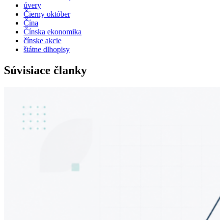
úvery
Čierny október
Čína
Čínska ekonomika
čínske akcie
štátne dlhopisy
Súvisiace članky