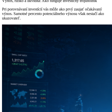
Výnos, riziko a likvidita: Ako funguje investičný trojuholník
Pri porovnávaní investícií vás môže ako prvý zaujať očakávaný
výnos. Samotné percento potenciálneho výnosu však nestačí ako
ukazovateľ.