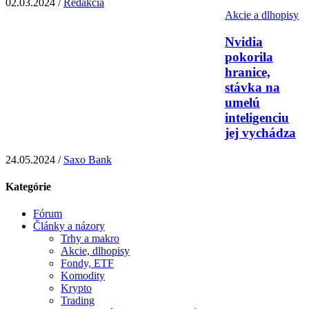
02.03.2024 /
Redakcia
Akcie a dlhopisy
Nvidia
pokorila
hranice,
stávka na
umelú
inteligenciu
jej vychádza
24.05.2024 /
Saxo Bank
Kategórie
Fórum
Články a názory
Trhy a makro
Akcie, dlhopisy
Fondy, ETF
Komodity
Krypto
Trading