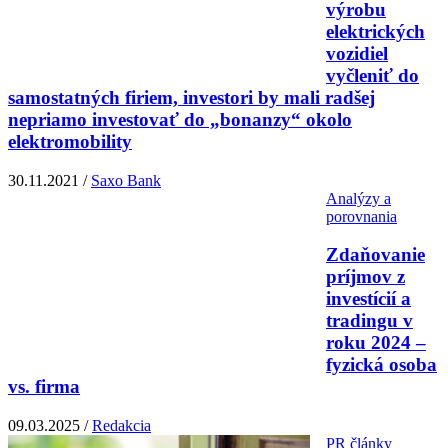
výrobu
elektrických
vozidiel
vyčleniť do
samostatných firiem, investori by mali radšej
nepriamo investovať do „bonanzy“ okolo
elektromobility
30.11.2021 /
Saxo Bank
Analýzy a
porovnania
Zdaňovanie
príjmov z
investícií a
tradingu v
roku 2024 –
fyzická osoba
vs. firma
09.03.2025 /
Redakcia
PR články