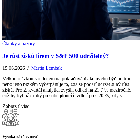
Články a názory
Je růst zisků firem v S&P 500 udržitelný?
15.06.2026
/
Martin Lembak
Velkou otázkou s ohledem na pokračování akciového býčího trhu
nebo jeho brzkém vyčerpání je to, zda se podaří udržet silný růst
zisků. Pro 2. kvartál analytici zvýšili odhad na 21,7 % meziročně,
což by byl již druhý po sobě jdoucí čtvrtletí přes 20 %, kdy v 1.
Zobraziť viac
Vysoká návštevnosť