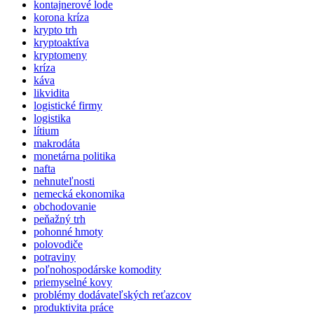
kontajnerové lode
korona kríza
krypto trh
kryptoaktíva
kryptomeny
kríza
káva
likvidita
logistické firmy
logistika
lítium
makrodáta
monetárna politika
nafta
nehnuteľnosti
nemecká ekonomika
obchodovanie
peňažný trh
pohonné hmoty
polovodiče
potraviny
poľnohospodárske komodity
priemyselné kovy
problémy dodávateľských reťazcov
produktivita práce