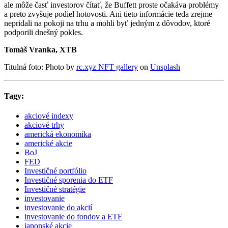
ale môže časť investorov čítať, že Buffett proste očakáva problémy
a preto zvyšuje podiel hotovosti. Ani tieto informácie teda zrejme
nepridali na pokoji na trhu a mohli byť jedným z dôvodov, ktoré
podporili dnešný pokles.
Tomáš Vranka, XTB
Titulná foto: Photo by
rc.xyz NFT gallery
on
Unsplash
Tagy:
akciové indexy
akciové trhy
americká ekonomika
americké akcie
BoJ
FED
Investičné portfólio
Investičné sporenia do ETF
Investičné stratégie
investovanie
investovanie do akcií
investovanie do fondov a ETF
japonské akcie