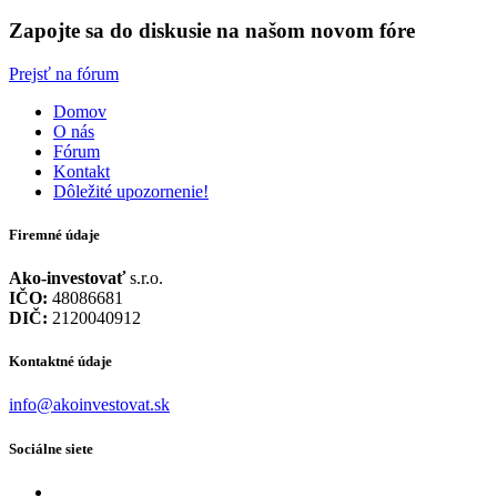
Zapojte sa do diskusie na našom novom fóre
Prejsť na fórum
Domov
O nás
Fórum
Kontakt
Dôležité upozornenie!
Firemné údaje
Ako-investovať
s.r.o.
IČO:
48086681
DIČ:
2120040912
Kontaktné údaje
info@akoinvestovat.sk
Sociálne siete