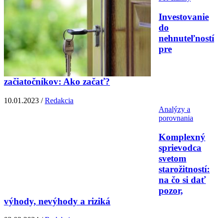
Investovanie
do
nehnuteľností
pre
začiatočníkov: Ako začať?
10.01.2023 /
Redakcia
Analýzy a
porovnania
Komplexný
sprievodca
svetom
starožitností:
na čo si dať
pozor,
výhody, nevýhody a riziká