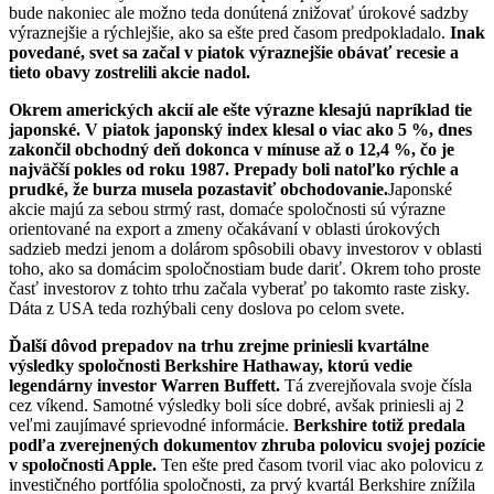
bude nakoniec ale možno teda donútená znižovať úrokové sadzby
výraznejšie a rýchlejšie, ako sa ešte pred časom predpokladalo.
Inak
povedané, svet sa začal v piatok výraznejšie obávať recesie a
tieto obavy zostrelili akcie nadol.
Okrem amerických akcií ale ešte výrazne klesajú napríklad tie
japonské. V piatok japonský index klesal o viac ako 5 %, dnes
zakončil obchodný deň dokonca v mínuse až o 12,4 %, čo je
najväčší pokles od roku 1987.
Prepady boli natoľko rýchle a
prudké, že burza musela pozastaviť obchodovanie.
Japonské
akcie majú za sebou strmý rast, domaće spoločnosti sú výrazne
orientované na export a zmeny očakávaní v oblasti úrokových
sadzieb medzi jenom a dolárom spôsobili obavy investorov v oblasti
toho, ako sa domácim spoločnostiam bude dariť. Okrem toho proste
časť investorov z tohto trhu začala vyberať po takomto raste zisky.
Dáta z USA teda rozhýbali ceny doslova po celom svete.
Ďalší dôvod prepadov na trhu zrejme priniesli kvartálne
výsledky spoločnosti Berkshire Hathaway, ktorú vedie
legendárny investor Warren Buffett.
Tá zverejňovala svoje čísla
cez víkend. Samotné výsledky boli síce dobré, avšak priniesli aj 2
veľmi zaujímavé sprievodné informácie.
Berkshire totiž predala
podľa zverejnených dokumentov zhruba polovicu svojej pozície
v spoločnosti Apple.
Ten ešte pred časom tvoril viac ako polovicu z
investičného portfólia spoločnosti, za prvý kvartál Berkshire znížila