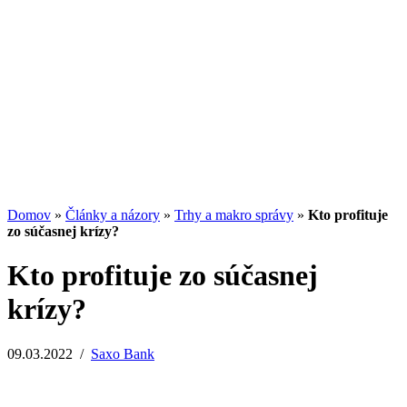
Potenciál small-cap akcií
07.07.2026
/
Martin Lembak
Analýzy a porovnania
Grafy a kalkulačky
Domov
»
Články a názory
»
Trhy a makro správy
»
Kto profituje
zo súčasnej krízy?
Kto profituje zo súčasnej
krízy?
09.03.2022
/
Saxo Bank