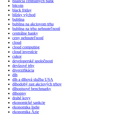
bilancia centrálnych bánk
bitcoin
black friday
blízky východ
bublina
bublina na akciovom trhu
bublina na trhu nehnuteľností
centrálne banky
ceny nehnuteľností
cloud
cloud computing
cloud investície
cukor
developerské spoločnosti
devízové trhy
diverzifikácia
dlh
dlh a dlhová služba USA
dlhodobý rast akciových trhov
dlhopisové benchmarky
dlhopisy
drahé kovy
ekonomické sankcie
ekonomika Indie
ekonomika Ázie