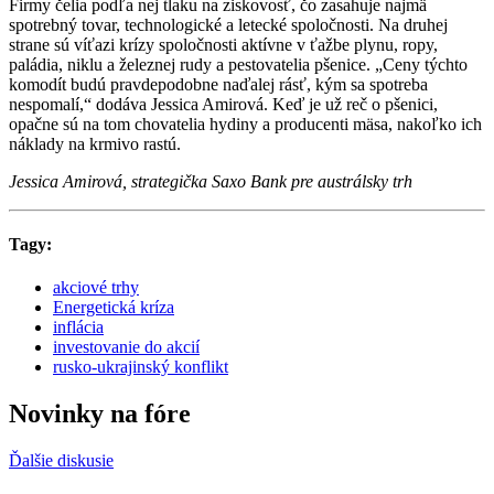
Firmy čelia podľa nej tlaku na ziskovosť, čo zasahuje najmä
spotrebný tovar, technologické a letecké spoločnosti. Na druhej
strane sú víťazi krízy spoločnosti aktívne v ťažbe plynu, ropy,
paládia, niklu a železnej rudy a pestovatelia pšenice. „Ceny týchto
komodít budú pravdepodobne naďalej rásť, kým sa spotreba
nespomalí,“ dodáva Jessica Amirová. Keď je už reč o pšenici,
opačne sú na tom chovatelia hydiny a producenti mäsa, nakoľko ich
náklady na krmivo rastú.
Jessica Amirová, strategička Saxo Bank pre austrálsky trh
Tagy:
akciové trhy
Energetická kríza
inflácia
investovanie do akcií
rusko-ukrajinský konflikt
Novinky na fóre
Ďalšie diskusie