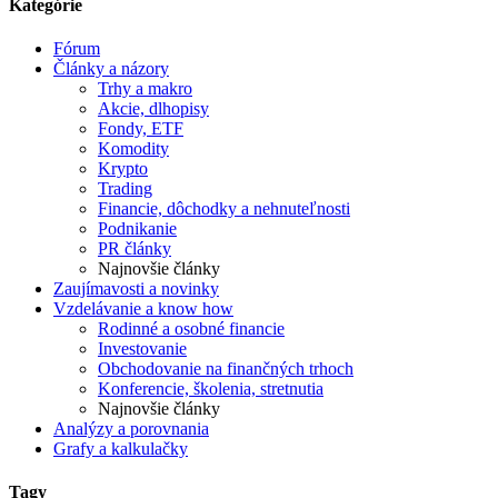
Kategórie
Fórum
Články a názory
Trhy a makro
Akcie, dlhopisy
Fondy, ETF
Komodity
Krypto
Trading
Financie, dôchodky a nehnuteľnosti
Podnikanie
PR články
Najnovšie články
Zaujímavosti a novinky
Vzdelávanie a know how
Rodinné a osobné financie
Investovanie
Obchodovanie na finančných trhoch
Konferencie, školenia, stretnutia
Najnovšie články
Analýzy a porovnania
Grafy a kalkulačky
Tagy