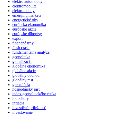
elektro automobily
elektromobilita
elektromobily
emerging markets
energetické trhy
európska ekonomika
európske akcie
európske dlhopisy
export
finančné trhy
flash crash
fundamentálna analýza
geopolitika
globalizácia
globálna ekonomika
globálne akcie
globálny obchod
globálny rast
greenflácia
hospodársky rast
index geopolitického rizika
indikátory
inflácia
investičná príležitosť
investovanie