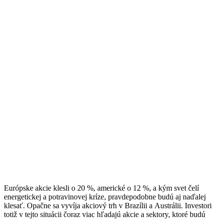
Európske akcie klesli o 20 %, americké o 12 %, a kým svet čelí
energetickej a potravinovej kríze, pravdepodobne budú aj naďalej
klesať. Opačne sa vyvíja akciový trh v Brazílii a Austrálii. Investori
totiž v tejto situácii čoraz viac hľadajú akcie a sektory, ktoré budú