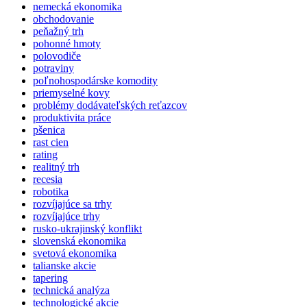
nemecká ekonomika
obchodovanie
peňažný trh
pohonné hmoty
polovodiče
potraviny
poľnohospodárske komodity
priemyselné kovy
problémy dodávateľských reťazcov
produktivita práce
pšenica
rast cien
rating
realitný trh
recesia
robotika
rozvíjajúce sa trhy
rozvíjajúce trhy
rusko-ukrajinský konflikt
slovenská ekonomika
svetová ekonomika
talianske akcie
tapering
technická analýza
technologické akcie