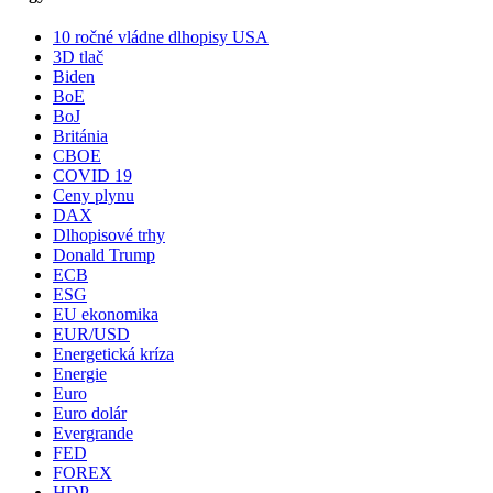
10 ročné vládne dlhopisy USA
3D tlač
Biden
BoE
BoJ
Británia
CBOE
COVID 19
Ceny plynu
DAX
Dlhopisové trhy
Donald Trump
ECB
ESG
EU ekonomika
EUR/USD
Energetická kríza
Energie
Euro
Euro dolár
Evergrande
FED
FOREX
HDP