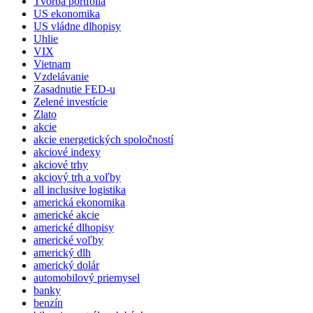
Tvorba portfólia
US ekonomika
US vládne dlhopisy
Uhlie
VIX
Vietnam
Vzdelávanie
Zasadnutie FED-u
Zelené investície
Zlato
akcie
akcie energetických spoločností
akciové indexy
akciové trhy
akciový trh a voľby
all inclusive logistika
americká ekonomika
americké akcie
americké dlhopisy
americké voľby
americký dlh
americký dolár
automobilový priemysel
banky
benzín