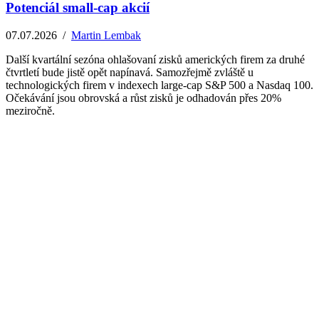
Potenciál small-cap akcií
07.07.2026
/
Martin Lembak
Další kvartální sezóna ohlašovaní zisků amerických firem za druhé
čtvrtletí bude jistě opět napínavá. Samozřejmě zvláště u
technologických firem v indexech large-cap S&P 500 a Nasdaq 100.
Očekávání jsou obrovská a růst zisků je odhadován přes 20%
meziročně.