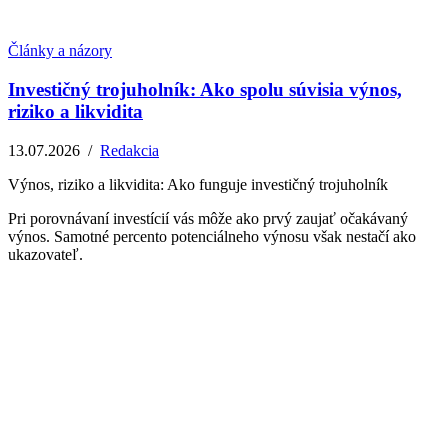
Články a názory
Investičný trojuholník: Ako spolu súvisia výnos,
riziko a likvidita
13.07.2026
/
Redakcia
Výnos, riziko a likvidita: Ako funguje investičný trojuholník
Pri porovnávaní investícií vás môže ako prvý zaujať očakávaný
výnos. Samotné percento potenciálneho výnosu však nestačí ako
ukazovateľ.