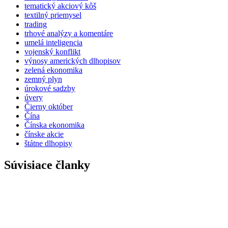
tematický akciový kôš
textilný priemysel
trading
trhové analýzy a komentáre
umelá inteligencia
vojenský konflikt
výnosy amerických dlhopisov
zelená ekonomika
zemný plyn
úrokové sadzby
úvery
Čierny október
Čína
Čínska ekonomika
čínske akcie
štátne dlhopisy
Súvisiace članky