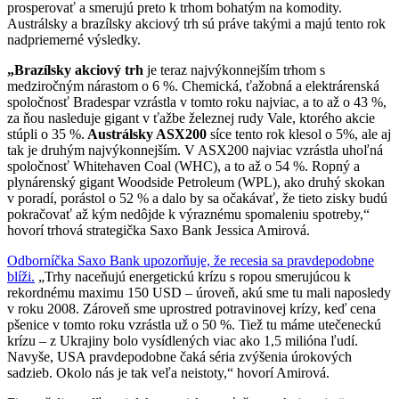
prosperovať a smerujú preto k trhom bohatým na komodity.
Austrálsky a brazílsky akciový trh sú práve takými a majú tento rok
nadpriemerné výsledky.
„Brazílsky akciový trh
je teraz najvýkonnejším trhom s
medziročným nárastom o 6 %. Chemická, ťažobná a elektrárenská
spoločnosť Bradespar vzrástla v tomto roku najviac, a to až o 43 %,
za ňou nasleduje gigant v ťažbe železnej rudy Vale, ktorého akcie
stúpli o 35 %.
Austrálsky ASX200
síce tento rok klesol o 5%, ale aj
tak je druhým najvýkonnejším. V ASX200 najviac vzrástla uhoľná
spoločnosť Whitehaven Coal (WHC), a to až o 54 %. Ropný a
plynárenský gigant Woodside Petroleum (WPL), ako druhý skokan
v poradí, porástol o 52 % a dalo by sa očakávať, že tieto zisky budú
pokračovať až kým nedôjde k výraznému spomaleniu spotreby,“
hovorí trhová strategička Saxo Bank Jessica Amirová.
Odborníčka Saxo Bank upozorňuje, že recesia sa pravdepodobne
blíži.
„Trhy naceňujú energetickú krízu s ropou smerujúcou k
rekordnému maximu 150 USD – úroveň, akú sme tu mali naposledy
v roku 2008. Zároveň sme uprostred potravinovej krízy, keď cena
pšenice v tomto roku vzrástla už o 50 %. Tiež tu máme utečeneckú
krízu – z Ukrajiny bolo vysídlených viac ako 1,5 milióna ľudí.
Navyše, USA pravdepodobne čaká séria zvýšenia úrokových
sadzieb. Okolo nás je tak veľa neistoty,“ hovorí Amirová.