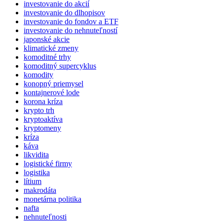
investovanie do akcií
investovanie do dlhopisov
investovanie do fondov a ETF
investovanie do nehnuteľností
japonské akcie
klimatické zmeny
komoditné trhy
komoditný supercyklus
komodity
konopný priemysel
kontajnerové lode
korona kríza
krypto trh
kryptoaktíva
kryptomeny
kríza
káva
likvidita
logistické firmy
logistika
lítium
makrodáta
monetárna politika
nafta
nehnuteľnosti