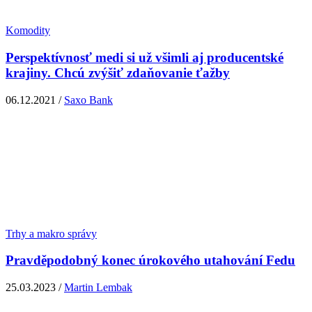
Komodity
Perspektívnosť medi si už všimli aj producentské
krajiny. Chcú zvýšiť zdaňovanie ťažby
06.12.2021 /
Saxo Bank
Trhy a makro správy
Pravděpodobný konec úrokového utahování Fedu
25.03.2023 /
Martin Lembak