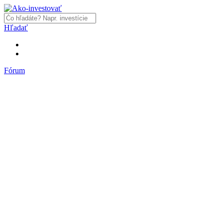
Hľadať
Fórum
Fórum
Články a názory
Trhy a makro
Akcie, dlhopisy
Fondy, ETF
Komodity
Krypto
Trading
Financie, dôchodky a nehnuteľnosti
Podnikanie
PR články
Najnovšie články