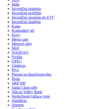
India
Investičná stratégia
Investičné portfólio
Investičné sporenia do ETF
Investičné stratégie
Kaisa
Komoditný trh
Kovy
Mega caps
Menové páry
Meď
NASDAQ
Nvidia
OPEC
Omikron
Plyn
Prepad na finančnom trhu
Ropa
S&P 500
Santa Claus rally
Silicon Valley Bank
Spoločnosti ťažiace ropu
Stagflácia
Striebro