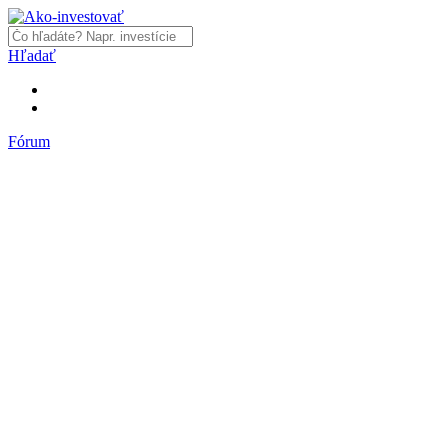
Hľadať
Fórum
Fórum
Články a názory
Trhy a makro
Akcie, dlhopisy
Fondy, ETF
Komodity
Krypto
Trading
Financie, dôchodky a nehnuteľnosti
Podnikanie
PR články
Najnovšie články