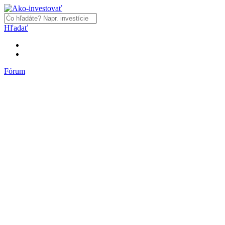
Hľadať
Fórum
Fórum
Články a názory
Trhy a makro
Akcie, dlhopisy
Fondy, ETF
Komodity
Krypto
Trading
Financie, dôchodky a nehnuteľnosti
Podnikanie
PR články
Najnovšie články