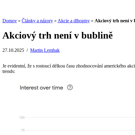
Analýzy a porovnania
Grafy a kalkulačky
Domov
»
Články a názory
»
Akcie a dlhopisy
»
Akciový trh není v 
Akciový trh není v bublině
27.10.2025
/
Martin Lembak
Je evidentní, že s rostoucí délkou času zhodnocování amerického akc
trends: