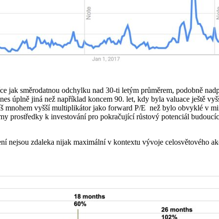
 více jak směrodatnou odchylku nad 30-ti letým průměrem, podobně n
es úplně jiná než například koncem 90. let, kdy byla valuace ještě vyš
udíš mnohem vyšší multiplikátor jako forward P/E než bylo obvyklé v m
irmy prostředky k investování pro pokračující růstový potenciál budouc
cení nejsou zdaleka nijak maximální v kontextu vývoje celosvětového a