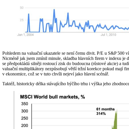
Pohledem na valuační ukazatele se není čemu divit. P/E u S&P 500
Nicméně jak jsem zmínil minule, skladba hlavních firem v indexu je dn
se předpokládá silněji rostoucí zisk do budoucna (růstové akcie) a t
valuační multiplikátory nezpůsobují větší tržní korekce pokud mají f
v ekonomice, což se v tuto chvíli nejeví jako hlavní scénář.
Taktéž, historicky délka stávajícího býčího trhu i výška jeho zhodno