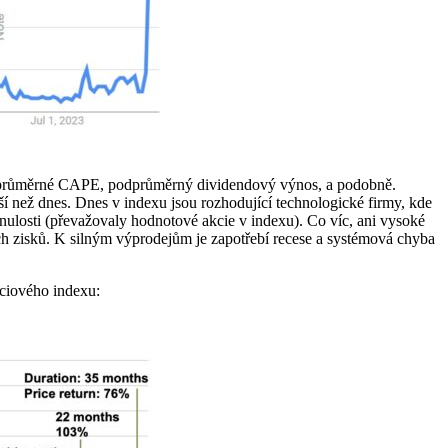
adprůměrné CAPE, podprůměrný dividendový výnos, a podobně.
ší než dnes. Dnes v indexu jsou rozhodující technologické firmy, kde
inulosti (převažovaly hodnotové akcie v indexu). Co víc, ani vysoké
ích zisků. K silným výprodejům je zapotřebí recese a systémová chyba
kciového indexu: