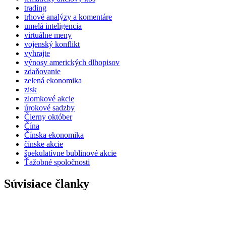
trading
trhové analýzy a komentáre
umelá inteligencia
virtuálne meny
vojenský konflikt
vyhrajte
výnosy amerických dlhopisov
zdaňovanie
zelená ekonomika
zisk
zlomkové akcie
úrokové sadzby
Čierny október
Čína
Čínska ekonomika
čínske akcie
špekulatívne bublinové akcie
Ťažobné spoločnosti
Súvisiace članky