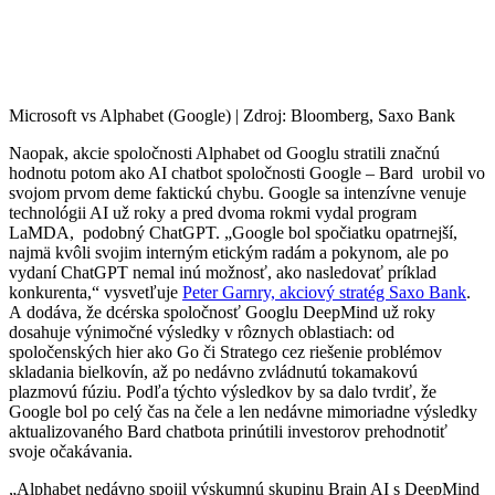
Microsoft vs Alphabet (Google) | Zdroj: Bloomberg, Saxo Bank
Naopak, akcie spoločnosti Alphabet od Googlu stratili značnú
hodnotu potom ako AI chatbot spoločnosti Google – Bard urobil vo
svojom prvom deme faktickú chybu. Google sa intenzívne venuje
technológii AI už roky a pred dvoma rokmi vydal program
LaMDA, podobný ChatGPT. „Google bol spočiatku opatrnejší,
najmä kvôli svojim interným etickým radám a pokynom, ale po
vydaní ChatGPT nemal inú možnosť, ako nasledovať príklad
konkurenta,“ vysvetľuje
Peter Garnry, akciový stratég Saxo Bank
.
A dodáva, že dcérska spoločnosť Googlu DeepMind už roky
dosahuje výnimočné výsledky v rôznych oblastiach: od
spoločenských hier ako Go či Stratego cez riešenie problémov
skladania bielkovín, až po nedávno zvládnutú tokamakovú
plazmovú fúziu. Podľa týchto výsledkov by sa dalo tvrdiť, že
Google bol po celý čas na čele a len nedávne mimoriadne výsledky
aktualizovaného Bard chatbota prinútili investorov prehodnotiť
svoje očakávania.
„Alphabet nedávno spojil výskumnú skupinu Brain AI s DeepMind