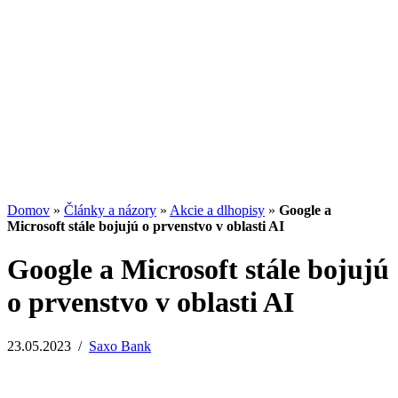
Potenciál small-cap akcií
07.07.2026
/
Martin Lembak
Analýzy a porovnania
Grafy a kalkulačky
Domov
»
Články a názory
»
Akcie a dlhopisy
»
Google a
Microsoft stále bojujú o prvenstvo v oblasti AI
Google a Microsoft stále bojujú
o prvenstvo v oblasti AI
23.05.2023
/
Saxo Bank