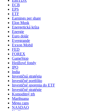
EBITDA
ECB
EPS
ETF
Earnings per share
Elon Musk
Energetická kríza
Energie
Euro dolár
Evergrande
Exxon Mobil
FED
FOREX
GameStop
Hedžové fondy
IPO
India
Investičná stratégia
Investičné portfólio
Investičné sporenia do ETF
Investičné stratégie
Komoditný trh
Marihuana
Mega caps
NASDAQ