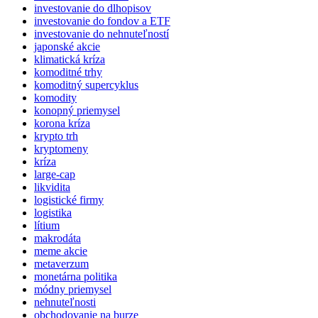
investovanie do dlhopisov
investovanie do fondov a ETF
investovanie do nehnuteľností
japonské akcie
klimatická kríza
komoditné trhy
komoditný supercyklus
komodity
konopný priemysel
korona kríza
krypto trh
kryptomeny
kríza
large-cap
likvidita
logistické firmy
logistika
lítium
makrodáta
meme akcie
metaverzum
monetárna politika
módny priemysel
nehnuteľnosti
obchodovanie na burze