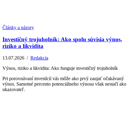
Články a názory
Investičný trojuholník: Ako spolu súvisia výnos,
riziko a likvidita
13.07.2026
/
Redakcia
Výnos, riziko a likvidita: Ako funguje investičný trojuholník
Pri porovnávaní investícií vás môže ako prvý zaujať očakávaný
výnos. Samotné percento potenciálneho výnosu však nestačí ako
ukazovateľ.