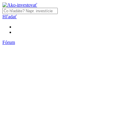
Hľadať
Fórum
Fórum
Články a názory
Trhy a makro
Akcie, dlhopisy
Fondy, ETF
Komodity
Krypto
Trading
Financie, dôchodky a nehnuteľnosti
Podnikanie
PR články
Najnovšie články