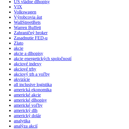
US vládne dlhopisy
VIX
Volkswagen
Výrobcovia áut
WallStreetBets
Warren Buffett
Zahraničný broker
Zasadnutie FED-u
Zlato
akcie
akcie a dlhopisy
akcie energetických spoločností
akciové indexy
akciové trhy
akciový trh a voľby
akvizície
all inclusive logistika
americká ekonomika
americké akcie
americké dlhopisy
americké voľby
americký dlh
americký dolár
analytika
analýza akcií