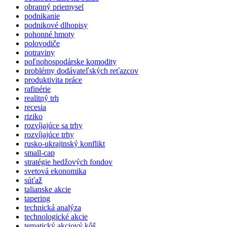
obranný priemysel
podnikanie
podnikové dlhopisy
pohonné hmoty
polovodiče
potraviny
poľnohospodárske komodity
problémy dodávateľských reťazcov
produktivita práce
rafinérie
realitný trh
recesia
riziko
rozvíjajúce sa trhy
rozvíjajúce trhy
rusko-ukrajinský konflikt
small-cap
stratégie hedžových fondov
svetová ekonomika
súťaž
talianske akcie
tapering
technická analýza
technologické akcie
tematický akciový kôš