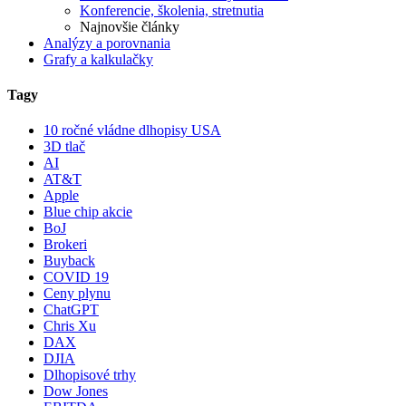
Konferencie, školenia, stretnutia
Najnovšie články
Analýzy a porovnania
Grafy a kalkulačky
Tagy
10 ročné vládne dlhopisy USA
3D tlač
AI
AT&T
Apple
Blue chip akcie
BoJ
Brokeri
Buyback
COVID 19
Ceny plynu
ChatGPT
Chris Xu
DAX
DJIA
Dlhopisové trhy
Dow Jones