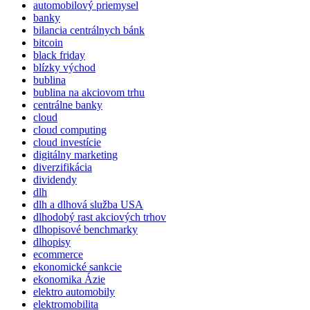
automobilový priemysel
banky
bilancia centrálnych bánk
bitcoin
black friday
blízky východ
bublina
bublina na akciovom trhu
centrálne banky
cloud
cloud computing
cloud investície
digitálny marketing
diverzifikácia
dividendy
dlh
dlh a dlhová služba USA
dlhodobý rast akciových trhov
dlhopisové benchmarky
dlhopisy
ecommerce
ekonomické sankcie
ekonomika Ázie
elektro automobily
elektromobilita