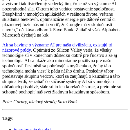
a vytvoril tak tisícčlenný vedecký tím, čo je už vo výskume AI
pozoruhodná sila. Okrem toho vedúce postavenie spoločnosti
DeepMind v mnohých aplikáciách v reálnom živote, vrátane
skladania bielkovín, optimalizácie energie pre dátové centrá či
plazmovej fúzie nás nútia veriť, že Google má v skutočnosti
navrch,“ očakáva odborník Saxo Bank. Zatiaľ si však Alphabet a
Microsoft dýchajú na krk.
Ak sa bavíme o význame AI pre našu civilizáciu, existujú tri
názorové prúdy
. Optimisti zo Silicon Valley veria, že všetky
technológie sú v konečnom dôsledku dobré pre ľudstvo a že aj
technológia AI sa ukáže ako mimoriadne pozitívna pre našu
spoločnosť. Pesimisti sa pohrávajú s myšlienkou, že by táto
technológia mohla viesť k pádu nášho druhu. Posledný tábor
predstavuje skupinu vedcov, ktorí sa zaujímajú o kauzalitu a táto
skupina tvrdí, že zatiaľ čo súčasné systémy AI sú v mnohých
ohľadoch pôsobivé, stále sú to len korelačné stroje, a preto nie sú
schopné pochopiť náš svet žiadnym kauzálnym spôsobom.
Peter Garnry, akciový stratég Saxo Bank
Tagy:
investovanie do akcií