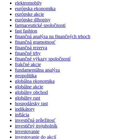
elektromobily
európska ekonomika
európske akcie
európske dlhopisy
farmaceutické spoločnosti
fast fashion
finančná analýza na finančných trhoch
finančná gramotnosť
finančná rezerva
finančné trhy
finančné výkazy spoločností
frakčné akcie
fundamentálna analýza
geopolitika
globálna ekonomika
globálne akcie
globálny obchod
globálny rast
hospodársky rast
indikátory
inflácia
investičná príležitosť
investičný trojuholník
investovanie
investovanie do akcií