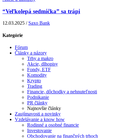
“Veľkolepá sedmička” sa trápi
12.03.2025 /
Saxo Bank
Kategórie
Fórum
Články a názory
Trhy a makro
Akcie, dlhopisy
Fondy, ETF
Komodity
Krypto
Trading
Financie, dôchodky a nehnuteľnosti
Podnikanie
PR články
Najnovšie články
Zaujímavosti a novinky
Vzdelávanie a know how
Rodinné a osobné financie
Investovanie
Obchodovanie na finančných trhoch