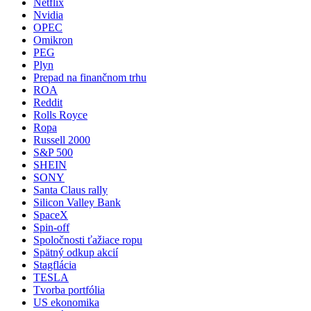
Netflix
Nvidia
OPEC
Omikron
PEG
Plyn
Prepad na finančnom trhu
ROA
Reddit
Rolls Royce
Ropa
Russell 2000
S&P 500
SHEIN
SONY
Santa Claus rally
Silicon Valley Bank
SpaceX
Spin-off
Spoločnosti ťažiace ropu
Spätný odkup akcií
Stagflácia
TESLA
Tvorba portfólia
US ekonomika