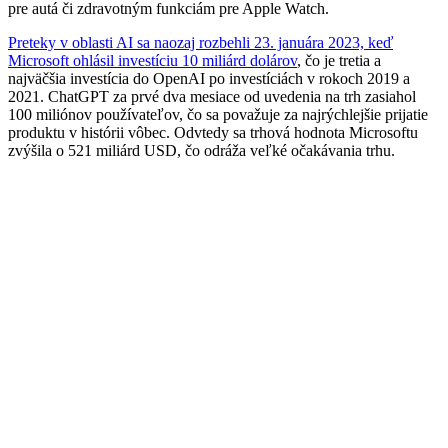
pre autá či zdravotným funkciám pre Apple Watch.
Preteky v oblasti AI sa naozaj rozbehli 23. januára 2023, keď
Microsoft ohlásil investíciu 10 miliárd dolárov
, čo je tretia a
najväčšia investícia do OpenAI po investíciách v rokoch 2019 a
2021. ChatGPT za prvé dva mesiace od uvedenia na trh zasiahol
100 miliónov používateľov, čo sa považuje za najrýchlejšie prijatie
produktu v histórii vôbec. Odvtedy sa trhová hodnota Microsoftu
zvýšila o 521 miliárd USD, čo odráža veľké očakávania trhu.