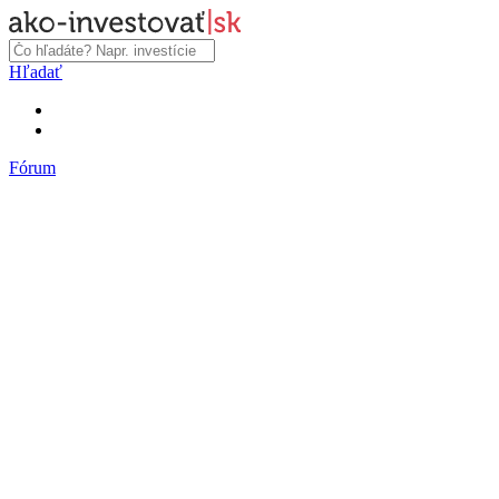
Hľadať
Fórum
Fórum
Články a názory
Trhy a makro
Akcie, dlhopisy
Fondy, ETF
Komodity
Krypto
Trading
Financie, dôchodky a nehnuteľnosti
Podnikanie
PR články
Najnovšie články