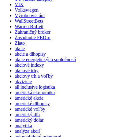
VIX
Volkswagen
Výrobcovia áut
WallStreetBets
Warren Buffett
Zahraničný broker
Zasadnutie FED-u
Zlato
akcie
akcie a dlhopisy
akcie energetických spoločností
akciové indexy
akciové trhy
akciový trh a voľby
akvizície
all inclusive logistika
americká ekonomika
americké akcie
americké dlhopisy
americké voľby
americký dlh
americký dolár
analytika
analýza akcií
automobilový priemysel