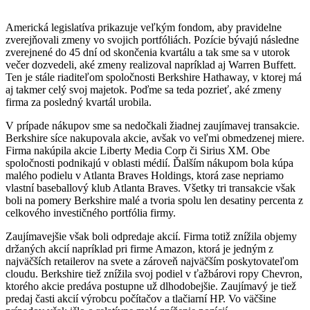
Americká legislatíva prikazuje veľkým fondom, aby pravidelne
zverejňovali zmeny vo svojich portfóliách. Pozície bývajú následne
zverejnené do 45 dní od skončenia kvartálu a tak sme sa v utorok
večer dozvedeli, aké zmeny realizoval napríklad aj Warren Buffett.
Ten je stále riaditeľom spoločnosti Berkshire Hathaway, v ktorej má
aj takmer celý svoj majetok. Poďme sa teda pozrieť, aké zmeny
firma za posledný kvartál urobila.
V prípade nákupov sme sa nedočkali žiadnej zaujímavej transakcie.
Berkshire síce nakupovala akcie, avšak vo veľmi obmedzenej miere.
Firma nakúpila akcie Liberty Media Corp či Sirius XM. Obe
spoločnosti podnikajú v oblasti médií. Ďalším nákupom bola kúpa
malého podielu v Atlanta Braves Holdings, ktorá zase nepriamo
vlastní baseballový klub Atlanta Braves. Všetky tri transakcie však
boli na pomery Berkshire malé a tvoria spolu len desatiny percenta z
celkového investičného portfólia firmy.
Zaujímavejšie však boli odpredaje akcií. Firma totiž znížila objemy
držaných akcií napríklad pri firme Amazon, ktorá je jedným z
najväčších retailerov na svete a zároveň najväčším poskytovateľom
cloudu. Berkshire tiež znížila svoj podiel v ťažbárovi ropy Chevron,
ktorého akcie predáva postupne už dlhodobejšie. Zaujímavý je tiež
predaj časti akcií výrobcu počítačov a tlačiarní HP. Vo väčšine