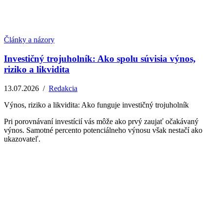
Články a názory
Investičný trojuholník: Ako spolu súvisia výnos,
riziko a likvidita
13.07.2026
/
Redakcia
Výnos, riziko a likvidita: Ako funguje investičný trojuholník
Pri porovnávaní investícií vás môže ako prvý zaujať očakávaný
výnos. Samotné percento potenciálneho výnosu však nestačí ako
ukazovateľ.