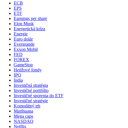
ECB
EPS
ETF
Earnings per share
Elon Musk
Energetická kríza
Energie
Euro dolár
Evergrande
Exxon Mobil
FED
FOREX
GameStop
Hedžové fondy
IPO
India
Investičná stratégia
Investičné portfólio
Investičné sporenia do ETF
Investičné stratégie
Komoditný trh
Marihuana
Mega caps
NASDAQ
Netflix