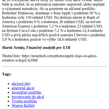
Stále je možné, že sa informácia nakoniec nepotvrdí, alebo nepôjde
o významnú transakciu. Ak sa pozrieme na súčasné portfólio
Berkshire Hathaway, dominuje v ňom Apple s podielom 50 % a
hodnotou vyše 150 miliárd USD. Na druhom mieste je Bank of
America s podielom 9 % a hodnotou 28 miliárd USD, na treťom
American Express s podielom 7,2 % a hodnotou 23 miliárd USD,
na štvrtom Coca-Cola s podielom 7,2 % a hodnotou 22,4 miliardy
USD a prvú päťku najväčších pozícií uzatvára Chevron s podielom
5,9 % a hodnotou pozície vo výške 18,6 miliardy USD.
Marek Nemky, Finančný analytik pre XTB
Titulná foto:
https://unsplash.com/photos/apple-logo-on-glass-
window-wAygsCk20h8
Tagy:
akciové trhy
americké akcie
Investičné portfólio
investovanie do akcií
Tvorba portfólia
Warren Buffett