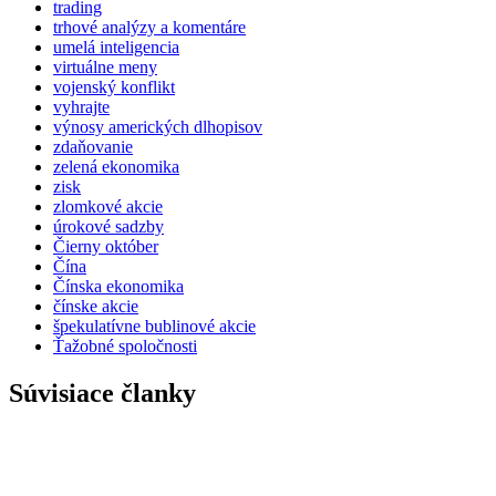
trading
trhové analýzy a komentáre
umelá inteligencia
virtuálne meny
vojenský konflikt
vyhrajte
výnosy amerických dlhopisov
zdaňovanie
zelená ekonomika
zisk
zlomkové akcie
úrokové sadzby
Čierny október
Čína
Čínska ekonomika
čínske akcie
špekulatívne bublinové akcie
Ťažobné spoločnosti
Súvisiace članky