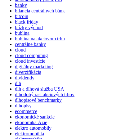
banky
bilancia centrálnych bánk
bitcoin
black friday
blízky východ
bublina
bublina na akciovom trhu
centrálne banky
cloud
cloud computing
cloud investície
digitálny marketing
diverzifikácia
dividendy
dlh
dlh a dlhová služba USA
dlhodobý rast akciových trhov
dlhopisové benchmarky
dlhopisy
ecommerce
ekonomické sankcie
ekonomika Ázie
elektro automobily
elektromobilita