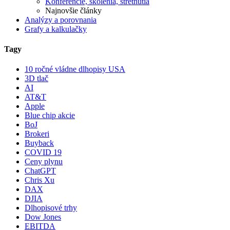
Konferencie, školenia, stretnutia
Najnovšie články
Analýzy a porovnania
Grafy a kalkulačky
Tagy
10 ročné vládne dlhopisy USA
3D tlač
AI
AT&T
Apple
Blue chip akcie
BoJ
Brokeri
Buyback
COVID 19
Ceny plynu
ChatGPT
Chris Xu
DAX
DJIA
Dlhopisové trhy
Dow Jones
EBITDA