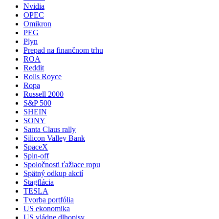
Nvidia
OPEC
Omikron
PEG
Plyn
Prepad na finančnom trhu
ROA
Reddit
Rolls Royce
Ropa
Russell 2000
S&P 500
SHEIN
SONY
Santa Claus rally
Silicon Valley Bank
SpaceX
Spin-off
Spoločnosti ťažiace ropu
Spätný odkup akcií
Stagflácia
TESLA
Tvorba portfólia
US ekonomika
US vládne dlhopisy