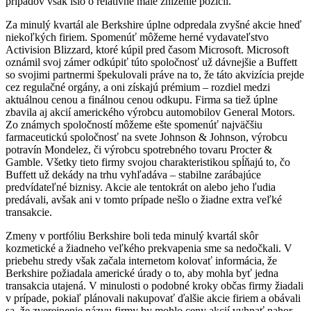
prípadov však išlo o relatívne malé zníženie pozícií.
Za minulý kvartál ale Berkshire úplne odpredala zvyšné akcie hneď
niekoľkých firiem. Spomenúť môžeme herné vydavateľstvo
Activision Blizzard, ktoré kúpil pred časom Microsoft. Microsoft
oznámil svoj zámer odkúpiť túto spoločnosť už dávnejšie a Buffett
so svojimi partnermi špekulovali práve na to, že táto akvizícia prejde
cez regulačné orgány, a oni získajú prémium – rozdiel medzi
aktuálnou cenou a finálnou cenou odkupu. Firma sa tiež úplne
zbavila aj akcií amerického výrobcu automobilov General Motors.
Zo známych spoločností môžeme ešte spomenúť najväčšiu
farmaceutickú spoločnosť na svete Johnson & Johnson, výrobcu
potravín Mondelez, či výrobcu spotrebného tovaru Procter &
Gamble. Všetky tieto firmy svojou charakteristikou spĺňajú to, čo
Buffett už dekády na trhu vyhľadáva – stabilne zarábajúce
predvídateľné biznisy. Akcie ale tentokrát on alebo jeho ľudia
predávali, avšak ani v tomto prípade nešlo o žiadne extra veľké
transakcie.
Zmeny v portfóliu Berkshire boli teda minulý kvartál skôr
kozmetické a žiadneho veľkého prekvapenia sme sa nedočkali. V
priebehu stredy však začala internetom kolovať informácia, že
Berkshire požiadala americké úrady o to, aby mohla byť jedna
transakcia utajená. V minulosti o podobné kroky občas firmy žiadali
v prípade, pokiaľ plánovali nakupovať ďalšie akcie firiem a obávali
sa, že zverejnenie názvu firmy by mohlo ceny akcií vyhnať nahor.