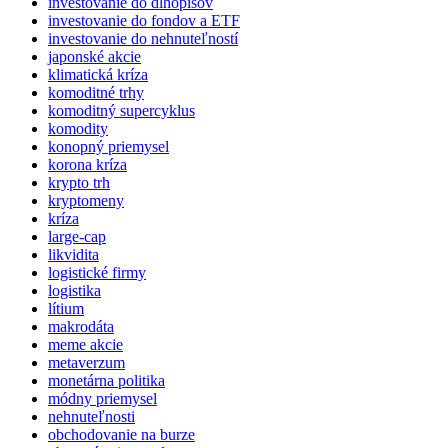
investovanie do dlhopisov
investovanie do fondov a ETF
investovanie do nehnuteľností
japonské akcie
klimatická kríza
komoditné trhy
komoditný supercyklus
komodity
konopný priemysel
korona kríza
krypto trh
kryptomeny
kríza
large-cap
likvidita
logistické firmy
logistika
lítium
makrodáta
meme akcie
metaverzum
monetárna politika
módny priemysel
nehnuteľnosti
obchodovanie na burze