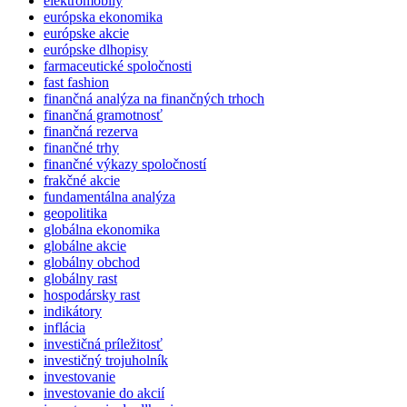
elektromobily
európska ekonomika
európske akcie
európske dlhopisy
farmaceutické spoločnosti
fast fashion
finančná analýza na finančných trhoch
finančná gramotnosť
finančná rezerva
finančné trhy
finančné výkazy spoločností
frakčné akcie
fundamentálna analýza
geopolitika
globálna ekonomika
globálne akcie
globálny obchod
globálny rast
hospodársky rast
indikátory
inflácia
investičná príležitosť
investičný trojuholník
investovanie
investovanie do akcií