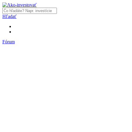
Hľadať
Fórum
Fórum
Články a názory
Trhy a makro
Akcie, dlhopisy
Fondy, ETF
Komodity
Krypto
Trading
Financie, dôchodky a nehnuteľnosti
Podnikanie
PR články
Najnovšie články