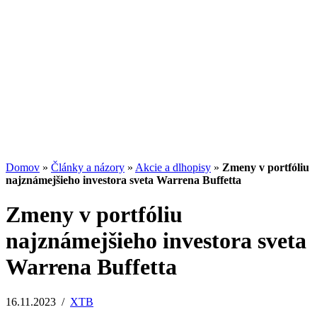
Potenciál small-cap akcií
07.07.2026
/
Martin Lembak
Analýzy a porovnania
Grafy a kalkulačky
Domov
»
Články a názory
»
Akcie a dlhopisy
»
Zmeny v portfóliu
najznámejšieho investora sveta Warrena Buffetta
Zmeny v portfóliu
najznámejšieho investora sveta
Warrena Buffetta
16.11.2023
/
XTB