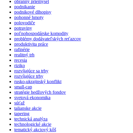
obranný priemysel
podnikanie
podnikové dlhopisy
pohonné hmoty
polovodiče
potraviny
poľnohospodárske komodity
problémy dodávateľských reťazcov
produktivita práce
rafinérie
realitný trh
recesia
riziko
rozvíjajúce sa trhy
rozvíjajúce trhy
rusko-ukrajinský konflikt
small-cap
stratégie hedžových fondov
svetová ekonomika
súťaž
talianske akcie
tapering
technická analýza
technologické akcie
tematický akciový kôš